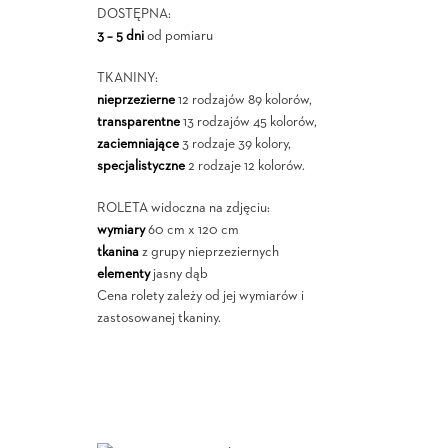
DOSTĘPNA:
3 – 5 dni
od pomiaru
TKANINY:
nieprzezierne
12 rodzajów 89 kolorów,
transparentne
13 rodzajów 45 kolorów,
zaciemniające
3 rodzaje 39 kolory,
specjalistyczne
2 rodzaje 12 kolorów.
ROLETA widoczna na zdjęciu:
wymiary
60 cm x 120 cm
tkanina
z grupy nieprzeziernych
elementy
jasny dąb
Cena rolety zależy od jej wymiarów i
zastosowanej tkaniny.