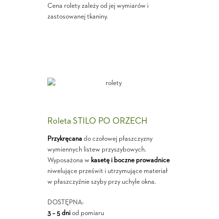
Cena rolety zależy od jej wymiarów i
zastosowanej tkaniny.
Roleta STILO PO ORZECH
Przykręcana
do czołowej płaszczyzny
wymiennych listew przyszybowych.
Wyposażona w
kasetę i boczne prowadnice
niwelujące prześwit i utrzymujące materiał
w płaszczyźnie szyby przy uchyle okna.
DOSTĘPNA:
3 – 5 dni
od pomiaru