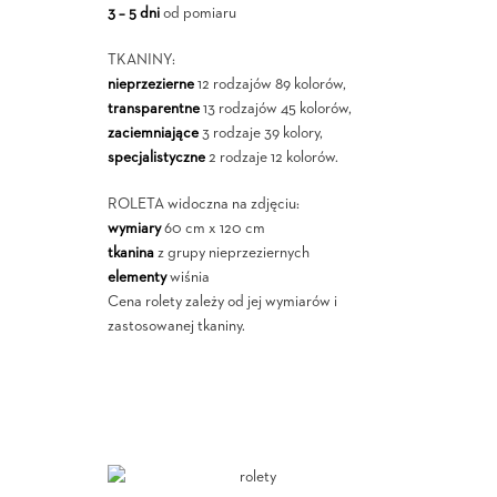
3 – 5 dni
od pomiaru
TKANINY:
nieprzezierne
12 rodzajów 89 kolorów,
transparentne
13 rodzajów 45 kolorów,
zaciemniające
3 rodzaje 39 kolory,
specjalistyczne
2 rodzaje 12 kolorów.
ROLETA widoczna na zdjęciu:
wymiary
60 cm x 120 cm
tkanina
z grupy nieprzeziernych
elementy
wiśnia
Cena rolety zależy od jej wymiarów i
zastosowanej tkaniny.