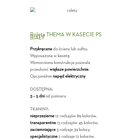
Roleta THEMA W KASECIE PS
BIAŁY
Przykręcana
do ściany lub sufitu.
Wyposażona w kasetę.
Wzmocniona konstrukcja pozwala
przesłonić
większe powierzchnie
.
Opcjonalnie
napęd elektryczny
.
DOSTĘPNA:
3 – 5 dni
od pomiaru
TKANINY:
nieprzezierne
12 rodzajów 89 kolorów,
transparentne
13 rodzajów 45 kolorów,
zaciemniające
3 rodzaje 39 kolory,
specjalistyczne
2 rodzaje 12 kolorów.