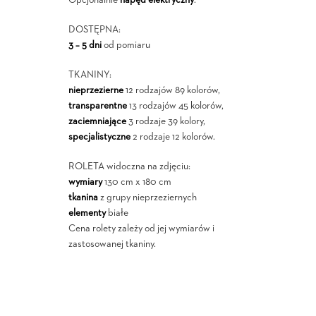
Opcjonalnie
napęd elektryczny
.
DOSTĘPNA:
3 – 5 dni
od pomiaru
TKANINY:
nieprzezierne
12 rodzajów 89 kolorów,
transparentne
13 rodzajów 45 kolorów,
zaciemniające
3 rodzaje 39 kolory,
specjalistyczne
2 rodzaje 12 kolorów.
ROLETA widoczna na zdjęciu:
wymiary
130 cm x 180 cm
tkanina
z grupy nieprzeziernych
elementy
białe
Cena rolety zależy od jej wymiarów i
zastosowanej tkaniny.