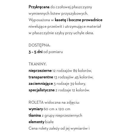
Przykręcana
do czołowej płaszczyzny
wymiennych listew przyszybowych.
Wyposażona w
kasetę i boczne prowadnice
niwelujące prześwit i utrzymujące materiał
w płaszczyźnie szyby przy uchyle okna.
DOSTĘPNA:
3 – 5 dni
od pomiaru
TKANINY:
nieprzezierne
12 rodzajów 89 kolorów,
transparentne
13 rodzajów 45 kolorów,
zaciemniające
3 rodzaje 39 kolory,
specjalistyczne
2 rodzaje 12 kolorów.
ROLETA widoczna na zdjęciu:
wymiary
60 cm x 120 cm
tkanina
z grupy nieprzeziernych
elementy
białe
Cena rolety zależy od jej wymiarów i