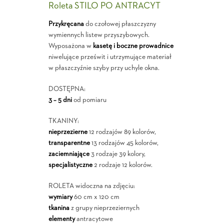
Roleta STILO PO ANTRACYT
Przykręcana
do czołowej płaszczyzny
wymiennych listew przyszybowych.
Wyposażona w
kasetę i boczne prowadnice
niwelujące prześwit i utrzymujące materiał
w płaszczyźnie szyby przy uchyle okna.
DOSTĘPNA:
3 – 5 dni
od pomiaru
TKANINY:
nieprzezierne
12 rodzajów 89 kolorów,
transparentne
13 rodzajów 45 kolorów,
zaciemniające
3 rodzaje 39 kolory,
specjalistyczne
2 rodzaje 12 kolorów.
ROLETA widoczna na zdjęciu:
wymiary
60 cm x 120 cm
tkanina
z grupy nieprzeziernych
elementy
antracytowe