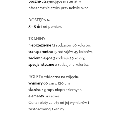
boczne
utrzymujące materiał w
płaszczyźnie szyby przy uchyle okna.
DOSTĘPNA:
3 – 5 dni
od pomiaru
TKANINY:
nieprzezierne
12 rodzajów 89 kolorów,
transparentne
13 rodzajów 45 kolorów,
zaciemniające
3 rodzaje 39 kolory,
specjalistyczne
2 rodzaje 12 kolorów.
ROLETA widoczna na zdjęciu:
wymiary
60 cm x 130 cm
tkanina
z grupy nieprzeziernych
elementy
brązowe
Cena rolety zależy od jej wymiarów i
zastosowanej tkaniny.