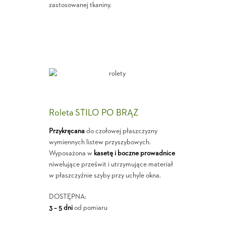
zastosowanej tkaniny.
Roleta STILO PO BRĄZ
Przykręcana
do czołowej płaszczyzny
wymiennych listew przyszybowych.
Wyposażona w
kasetę i boczne prowadnice
niwelujące prześwit i utrzymujące materiał
w płaszczyźnie szyby przy uchyle okna.
DOSTĘPNA:
3 – 5 dni
od pomiaru