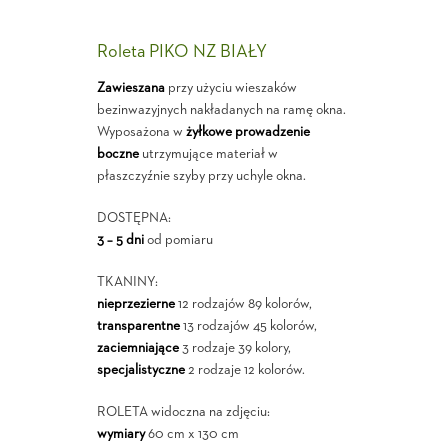
Roleta PIKO NZ BIAŁY
Zawieszana
przy użyciu wieszaków
bezinwazyjnych nakładanych na ramę okna.
Wyposażona w
żyłkowe prowadzenie
boczne
utrzymujące materiał w
płaszczyźnie szyby przy uchyle okna.
DOSTĘPNA:
3 – 5 dni
od pomiaru
TKANINY:
nieprzezierne
12 rodzajów 89 kolorów,
transparentne
13 rodzajów 45 kolorów,
zaciemniające
3 rodzaje 39 kolory,
specjalistyczne
2 rodzaje 12 kolorów.
ROLETA widoczna na zdjęciu:
wymiary
60 cm x 130 cm