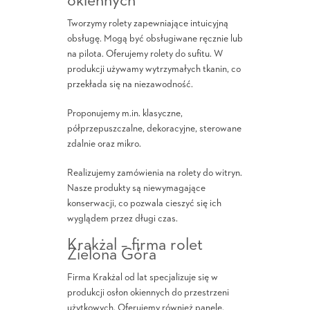
okiennych
Tworzymy rolety zapewniające intuicyjną
obsługę. Mogą być obsługiwane ręcznie lub
na pilota. Oferujemy rolety do sufitu. W
produkcji używamy wytrzymałych tkanin, co
przekłada się na niezawodność.
Proponujemy m.in. klasyczne,
półprzepuszczalne, dekoracyjne, sterowane
zdalnie oraz mikro.
Realizujemy zamówienia na rolety do witryn.
Nasze produkty są niewymagające
konserwacji, co pozwala cieszyć się ich
wyglądem przez długi czas.
Krakżal – firma rolet
Zielona Góra
Firma Krakżal od lat specjalizuje się w
produkcji osłon okiennych do przestrzeni
użytkowych. Oferujemy również panele.