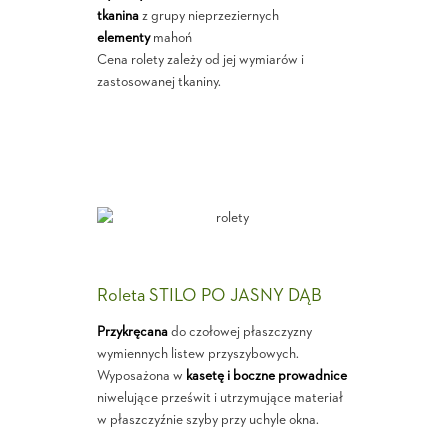
tkanina
z grupy nieprzeziernych
elementy
mahoń
Cena rolety zależy od jej wymiarów i
zastosowanej tkaniny.
Roleta STILO PO JASNY DĄB
Przykręcana
do czołowej płaszczyzny
wymiennych listew przyszybowych.
Wyposażona w
kasetę i boczne prowadnice
niwelujące prześwit i utrzymujące materiał
w płaszczyźnie szyby przy uchyle okna.