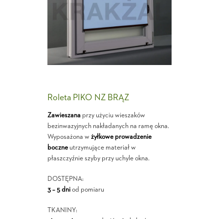
Roleta PIKO NZ BRĄZ
Zawieszana
przy użyciu wieszaków
bezinwazyjnych nakładanych na ramę okna.
Wyposażona w
żyłkowe prowadzenie
boczne
utrzymujące materiał w
płaszczyźnie szyby przy uchyle okna.
DOSTĘPNA:
3 – 5 dni
od pomiaru
TKANINY: