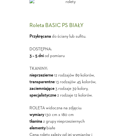
Roleta BASIC PS BIAŁY
Przykręcana
do ściany lub sufitu.
DOSTĘPNA:
3 – 5 dni
od pomiaru
TKANINY:
nieprzezierne
12 rodzajów 89 kolorów,
transparentne
13 rodzajów 45 kolorów,
zaciemniające
3 rodzaje 39 kolory,
specjalistyczne
2 rodzaje 12 kolorów.
ROLETA widoczna na zdjęciu:
wymiary
130 cm x 180 cm
tkanina
z grupy nieprzeziernych
elementy
białe
Cena rolety zależy od jej wymiarów i