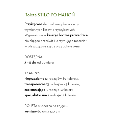
Roleta STILO PO MAHOŃ
Przykręcana
do czołowej płaszczyzny
wymiennych listew przyszybowych.
Wyposażona w
kasetę i boczne prowadnice
niwelujące prześwit i utrzymujące materiał
w płaszczyźnie szyby przy uchyle okna.
DOSTĘPNA:
3 – 5 dni
od pomiaru
TKANINY:
nieprzezierne
12 rodzajów 89 kolorów,
transparentne
13 rodzajów 45 kolorów,
zaciemniające
3 rodzaje 39 kolory,
specjalistyczne
2 rodzaje 12 kolorów.
ROLETA widoczna na zdjęciu:
wymiary
60 cm x 120 cm