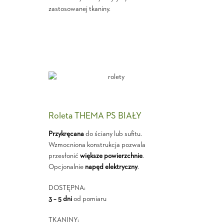
zastosowanej tkaniny.
Roleta THEMA PS BIAŁY
Przykręcana
do ściany lub sufitu.
Wzmocniona konstrukcja pozwala
przesłonić
większe powierzchnie
.
Opcjonalnie
napęd elektryczny
.
DOSTĘPNA:
3 – 5 dni
od pomiaru
TKANINY: