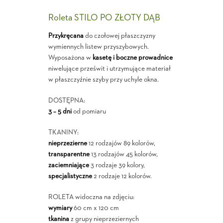
Roleta STILO PO ZŁOTY DĄB
Przykręcana
do czołowej płaszczyzny
wymiennych listew przyszybowych.
Wyposażona w
kasetę i boczne prowadnice
niwelujące prześwit i utrzymujące materiał
w płaszczyźnie szyby przy uchyle okna.
DOSTĘPNA:
3 – 5 dni
od pomiaru
TKANINY:
nieprzezierne
12 rodzajów 89 kolorów,
transparentne
13 rodzajów 45 kolorów,
zaciemniające
3 rodzaje 39 kolory,
specjalistyczne
2 rodzaje 12 kolorów.
ROLETA widoczna na zdjęciu:
wymiary
60 cm x 120 cm
tkanina
z grupy nieprzeziernych