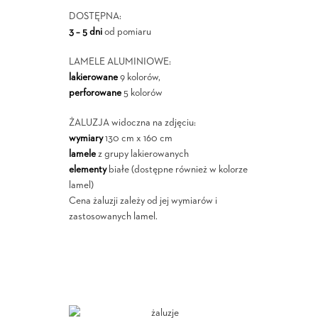
DOSTĘPNA:
3 – 5 dni
od pomiaru
LAMELE ALUMINIOWE:
lakierowane
9 kolorów,
perforowane
5 kolorów
ŻALUZJA widoczna na zdjęciu:
wymiary
130 cm x 160 cm
lamele
z grupy lakierowanych
elementy
białe (dostępne również w kolorze
lamel)
Cena żaluzji zależy od jej wymiarów i
zastosowanych lamel.