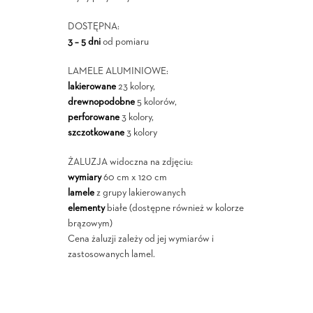
DOSTĘPNA:
3 – 5 dni
od pomiaru
LAMELE ALUMINIOWE:
lakierowane
23 kolory,
drewnopodobne
5 kolorów,
perforowane
3 kolory,
szczotkowane
3 kolory
ŻALUZJA widoczna na zdjęciu:
wymiary
60 cm x 120 cm
lamele
z grupy lakierowanych
elementy
białe (dostępne również w kolorze
brązowym)
Cena żaluzji zależy od jej wymiarów i
zastosowanych lamel.