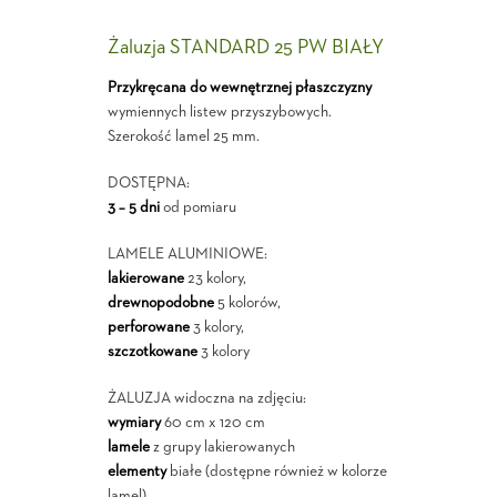
Żaluzja STANDARD 25 PW BIAŁY
Przykręcana do wewnętrznej płaszczyzny
wymiennych listew przyszybowych.
Szerokość lamel 25 mm.
DOSTĘPNA:
3 – 5 dni
od pomiaru
LAMELE ALUMINIOWE:
lakierowane
23 kolory,
drewnopodobne
5 kolorów,
perforowane
3 kolory,
szczotkowane
3 kolory
ŻALUZJA widoczna na zdjęciu:
wymiary
60 cm x 120 cm
lamele
z grupy lakierowanych
elementy
białe (dostępne również w kolorze
lamel)