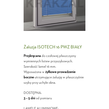
Żaluzja ISOTECH 16 PWZ BIAŁY
Przykręcana
do czołowej płaszczyzny
wymiennych listew przyszybowych.
Szerokość lamel 16 mm.
Wyposażona w
żyłkowe prowadzenie
boczne
utrzymujące żaluzję w płaszczyźnie
szyby przy uchyle okna.
DOSTĘPNA:
3 – 5 dni
od pomiaru
LAMELE ALUMINIOWE: