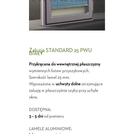
Żaluzja STANDARD 25 PWU
BIAŁY
Przykręcana do wewnętrznej płaszczyzny
wymiennych listew przyszybowych.
Szerokość lamel 25 mm.
Wyposażona w
uchwyty dolne
utrzymujące
żaluzję w płaszczyźnie szyby przy uchyle
okna.
DOSTĘPNA:
3 – 5 dni
od pomiaru
LAMELE ALUMINIOWE: