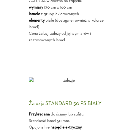
ŻALUZJA widoczna na zdjęciu:
wymiary
130 cm x 160 cm
lamele
z grupy lakierowanych
elementy
białe (dostępne również w kolorze
lamel)
Cena żaluzji zależy od jej wymiarów i
zastosowanych lamel.
Żaluzja STANDARD 50 PS BIAŁY
Przykręcana
do ściany lub sufitu.
Szerokość lamel 50 mm.
Opcjonalnie
napęd elektryczny
.