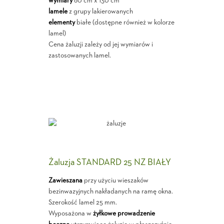
wymiary
60 cm x 130 cm
lamele
z grupy lakierowanych
elementy
białe (dostępne również w kolorze
lamel)
Cena żaluzji zależy od jej wymiarów i
zastosowanych lamel.
Żaluzja STANDARD 25 NZ BIAŁY
Zawieszana
przy użyciu wieszaków
bezinwazyjnych nakładanych na ramę okna.
Szerokość lamel 25 mm.
Wyposażona w
żyłkowe prowadzenie