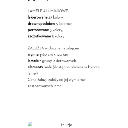
LAMELE ALUMINIOWE:
lakierowane
23 kolory,
drewnopodobne
5 kolorów,
perforowane
3 kolory,
szczotkowane
3 kolory
ŻALUZJA widoczna na zdjęciu:
wymiary
60 cm x 120 cm
lamele
z grupy lakierowanych
elementy
białe (dostępne również w kolorze
lamel)
Cena żaluzji zależy od jej wymiarów i
zastosowanych lamel.