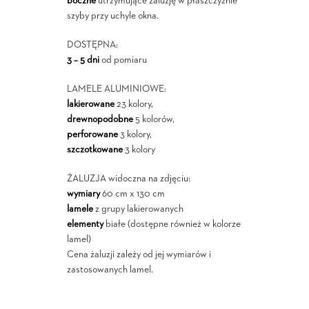
boczne
utrzymujące żaluzję w płaszczyźnie
szyby przy uchyle okna.
DOSTĘPNA:
3 – 5 dni
od pomiaru
LAMELE ALUMINIOWE:
lakierowane
23 kolory,
drewnopodobne
5 kolorów,
perforowane
3 kolory,
szczotkowane
3 kolory
ŻALUZJA widoczna na zdjęciu:
wymiary
60 cm x 130 cm
lamele
z grupy lakierowanych
elementy
białe (dostępne również w kolorze
lamel)
Cena żaluzji zależy od jej wymiarów i
zastosowanych lamel.