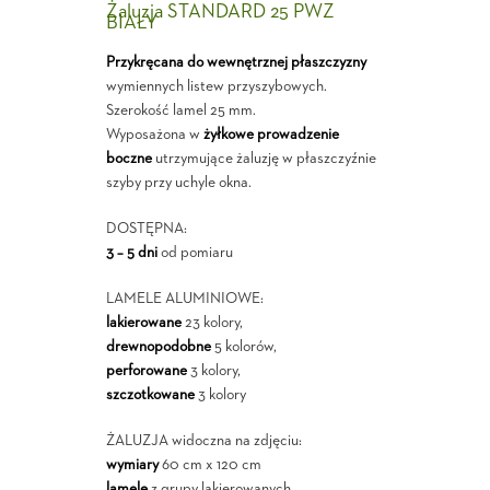
Żaluzja STANDARD 25 PWZ
BIAŁY
Przykręcana do wewnętrznej płaszczyzny
wymiennych listew przyszybowych.
Szerokość lamel 25 mm.
Wyposażona w
żyłkowe prowadzenie
boczne
utrzymujące żaluzję w płaszczyźnie
szyby przy uchyle okna.
DOSTĘPNA:
3 – 5 dni
od pomiaru
LAMELE ALUMINIOWE:
lakierowane
23 kolory,
drewnopodobne
5 kolorów,
perforowane
3 kolory,
szczotkowane
3 kolory
ŻALUZJA widoczna na zdjęciu:
wymiary
60 cm x 120 cm
lamele
z grupy lakierowanych