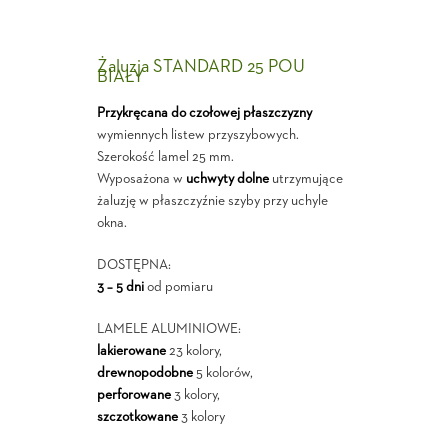
Żaluzja STANDARD 25 POU
BIAŁY
Przykręcana do czołowej płaszczyzny
wymiennych listew przyszybowych.
Szerokość lamel 25 mm.
Wyposażona w
uchwyty dolne
utrzymujące
żaluzję w płaszczyźnie szyby przy uchyle
okna.
DOSTĘPNA:
3 – 5 dni
od pomiaru
LAMELE ALUMINIOWE:
lakierowane
23 kolory,
drewnopodobne
5 kolorów,
perforowane
3 kolory,
szczotkowane
3 kolory