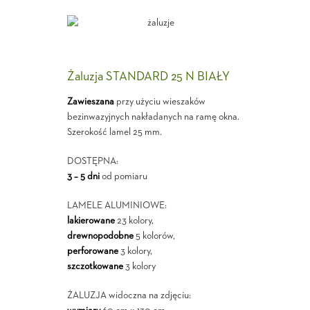
Żaluzja STANDARD 25 N BIAŁY
Zawieszana
przy użyciu wieszaków
bezinwazyjnych nakładanych na ramę okna.
Szerokość lamel 25 mm.
DOSTĘPNA:
3 – 5 dni
od pomiaru
LAMELE ALUMINIOWE:
lakierowane
23 kolory,
drewnopodobne
5 kolorów,
perforowane
3 kolory,
szczotkowane
3 kolory
ŻALUZJA widoczna na zdjęciu: