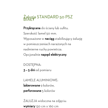
Żaluzja STANDARD 50 PSZ
BIAŁY
Przykręcana
do ściany lub sufitu.
Szerokość lamel 50 mm.
Wyposażone w
naciąg
stabilizujący żaluzję
w pomieszczeniach narażonych na
nadmierne ruchy powietrza.
Opcjonalnie
napęd elektryczny
.
DOSTĘPNA:
3 – 5 dni
od pomiaru
LAMELE ALUMINIOWE:
lakierowane
9 kolorów,
perforowane
5 kolorów
ŻALUZJA widoczna na zdjęciu:
wymiary
130 cm x 160 cm