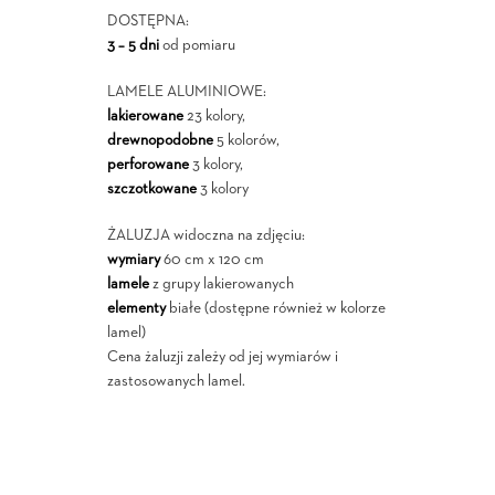
DOSTĘPNA:
3 – 5 dni
od pomiaru
LAMELE ALUMINIOWE:
lakierowane
23 kolory,
drewnopodobne
5 kolorów,
perforowane
3 kolory,
szczotkowane
3 kolory
ŻALUZJA widoczna na zdjęciu:
wymiary
60 cm x 120 cm
lamele
z grupy lakierowanych
elementy
białe (dostępne również w kolorze
lamel)
Cena żaluzji zależy od jej wymiarów i
zastosowanych lamel.