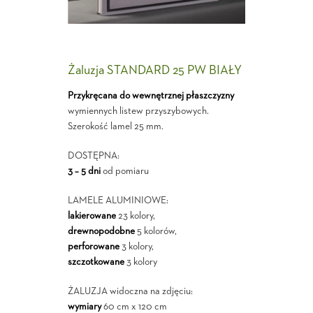
Żaluzja STANDARD 25 PW BIAŁY
Przykręcana do wewnętrznej płaszczyzny
wymiennych listew przyszybowych.
Szerokość lamel 25 mm.
DOSTĘPNA:
3 – 5 dni
od pomiaru
LAMELE ALUMINIOWE:
lakierowane
23 kolory,
drewnopodobne
5 kolorów,
perforowane
3 kolory,
szczotkowane
3 kolory
ŻALUZJA widoczna na zdjęciu:
wymiary
60 cm x 120 cm