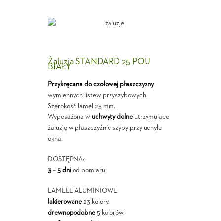
Żaluzja STANDARD 25 POU
BIAŁY
Przykręcana do czołowej płaszczyzny
wymiennych listew przyszybowych.
Szerokość lamel 25 mm.
Wyposażona w
uchwyty dolne
utrzymujące
żaluzję w płaszczyźnie szyby przy uchyle
okna.
DOSTĘPNA:
3 – 5 dni
od pomiaru
LAMELE ALUMINIOWE:
lakierowane
23 kolory,
drewnopodobne
5 kolorów,