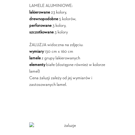
LAMELE ALUMINIOWE:
lakierowane
23 kolory,
drewnopodobne
5 kolorów,
perforowane
3 kolory,
szczotkowane
3 kolory
ŻALUZJA widoczna na zdjęciu:
wymiary
130 cm x 160 cm
lamele
z grupy lakierowanych
elementy
białe (dostępne również w kolorze
lamel)
Cena żaluzji zależy od jej wymiarów i
zastosowanych lamel.