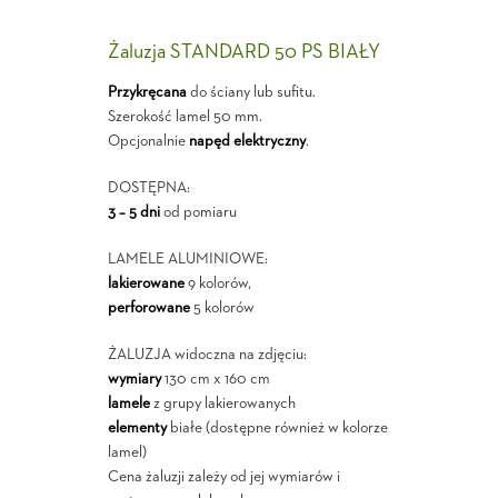
Żaluzja STANDARD 50 PS BIAŁY
Przykręcana
do ściany lub sufitu.
Szerokość lamel 50 mm.
Opcjonalnie
napęd elektryczny
.
DOSTĘPNA:
3 – 5 dni
od pomiaru
LAMELE ALUMINIOWE:
lakierowane
9 kolorów,
perforowane
5 kolorów
ŻALUZJA widoczna na zdjęciu:
wymiary
130 cm x 160 cm
lamele
z grupy lakierowanych
elementy
białe (dostępne również w kolorze
lamel)
Cena żaluzji zależy od jej wymiarów i