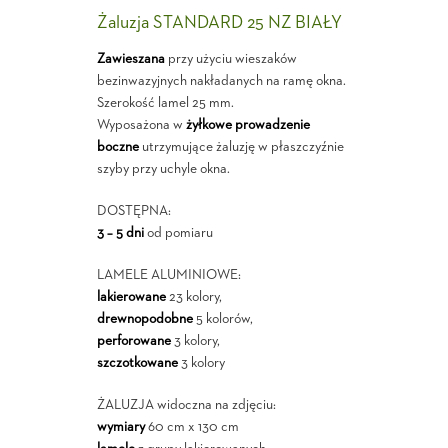
Żaluzja STANDARD 25 NZ BIAŁY
Zawieszana
przy użyciu wieszaków
bezinwazyjnych nakładanych na ramę okna.
Szerokość lamel 25 mm.
Wyposażona w
żyłkowe prowadzenie
boczne
utrzymujące żaluzję w płaszczyźnie
szyby przy uchyle okna.
DOSTĘPNA:
3 – 5 dni
od pomiaru
LAMELE ALUMINIOWE:
lakierowane
23 kolory,
drewnopodobne
5 kolorów,
perforowane
3 kolory,
szczotkowane
3 kolory
ŻALUZJA widoczna na zdjęciu:
wymiary
60 cm x 130 cm