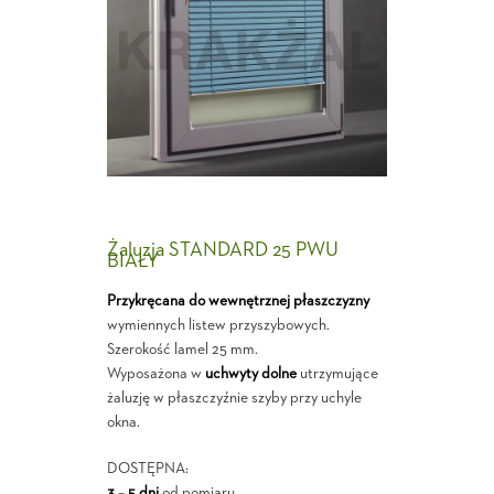
Żaluzja STANDARD 25 PWU
BIAŁY
Przykręcana do wewnętrznej płaszczyzny
wymiennych listew przyszybowych.
Szerokość lamel 25 mm.
Wyposażona w
uchwyty dolne
utrzymujące
żaluzję w płaszczyźnie szyby przy uchyle
okna.
DOSTĘPNA:
3 – 5 dni
od pomiaru