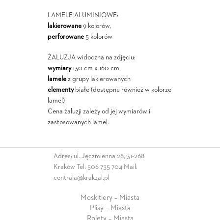
LAMELE ALUMINIOWE:
lakierowane
9 kolorów,
perforowane
5 kolorów
ŻALUZJA widoczna na zdjęciu:
wymiary
130 cm x 160 cm
lamele
z grupy lakierowanych
elementy
białe (dostępne również w kolorze
lamel)
Cena żaluzji zależy od jej wymiarów i
zastosowanych lamel.
Adres: ul. Jęczmienna 28, 31-268
Kraków Tel:
506 735 704
Mail:
centrala@krakzal.pl
Moskitiery – Miasta
Plisy – Miasta
Rolety – Miasta