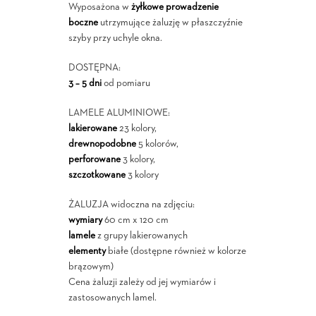
Wyposażona w
żyłkowe prowadzenie
boczne
utrzymujące żaluzję w płaszczyźnie
szyby przy uchyle okna.
DOSTĘPNA:
3 – 5 dni
od pomiaru
LAMELE ALUMINIOWE:
lakierowane
23 kolory,
drewnopodobne
5 kolorów,
perforowane
3 kolory,
szczotkowane
3 kolory
ŻALUZJA widoczna na zdjęciu:
wymiary
60 cm x 120 cm
lamele
z grupy lakierowanych
elementy
białe (dostępne również w kolorze
brązowym)
Cena żaluzji zależy od jej wymiarów i
zastosowanych lamel.