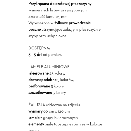
Przykręcana do czołowej płaszczyzny
wymiennych listew przyszybowych.
Szerokość lamel 25 mm.
Wyposażona w
żyłkowe prowadzenie
boczne
utrzymujące żaluzję w płaszczyźnie
szyby przy uchyle okna.
DOSTĘPNA:
3 – 5 dni
od pomiaru
LAMELE ALUMINIOWE:
lakierowane
23 kolory,
drewnopodobne
5 kolorów,
perforowane
3 kolory,
szczotkowane
3 kolory
ŻALUZJA widoczna na zdjęciu:
wymiary
60 cm x 120 cm
lamele
z grupy lakierowanych
elementy
białe (dostępne również w kolorze
lamel)