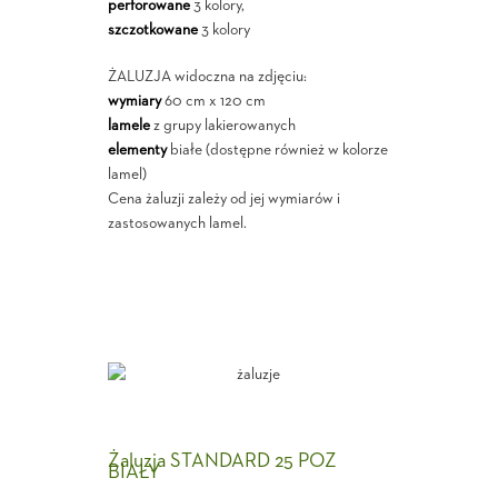
perforowane
3 kolory,
szczotkowane
3 kolory
ŻALUZJA widoczna na zdjęciu:
wymiary
60 cm x 120 cm
lamele
z grupy lakierowanych
elementy
białe (dostępne również w kolorze
lamel)
Cena żaluzji zależy od jej wymiarów i
zastosowanych lamel.
Żaluzja STANDARD 25 POZ
BIAŁY