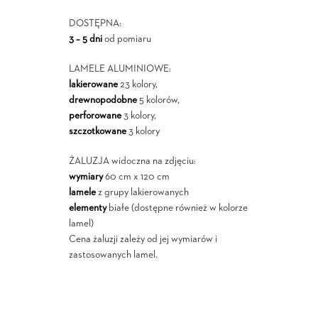
DOSTĘPNA:
3 – 5 dni
od pomiaru
LAMELE ALUMINIOWE:
lakierowane
23 kolory,
drewnopodobne
5 kolorów,
perforowane
3 kolory,
szczotkowane
3 kolory
ŻALUZJA widoczna na zdjęciu:
wymiary
60 cm x 120 cm
lamele
z grupy lakierowanych
elementy
białe (dostępne również w kolorze
lamel)
Cena żaluzji zależy od jej wymiarów i
zastosowanych lamel.