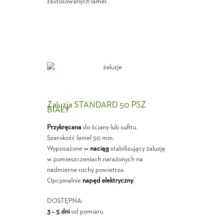
zastosowanych lamel.
Żaluzja STANDARD 50 PSZ
BIAŁY
Przykręcana
do ściany lub sufitu.
Szerokość lamel 50 mm.
Wyposażone w
naciąg
stabilizujący żaluzję
w pomieszczeniach narażonych na
nadmierne ruchy powietrza.
Opcjonalnie
napęd elektryczny
.
DOSTĘPNA:
3 – 5 dni
od pomiaru