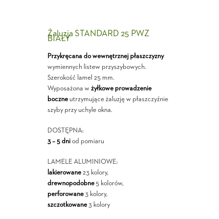
Żaluzja STANDARD 25 PWZ
BIAŁY
Przykręcana do wewnętrznej płaszczyzny
wymiennych listew przyszybowych.
Szerokość lamel 25 mm.
Wyposażona w
żyłkowe prowadzenie
boczne
utrzymujące żaluzję w płaszczyźnie
szyby przy uchyle okna.
DOSTĘPNA:
3 – 5 dni
od pomiaru
LAMELE ALUMINIOWE:
lakierowane
23 kolory,
drewnopodobne
5 kolorów,
perforowane
3 kolory,
szczotkowane
3 kolory