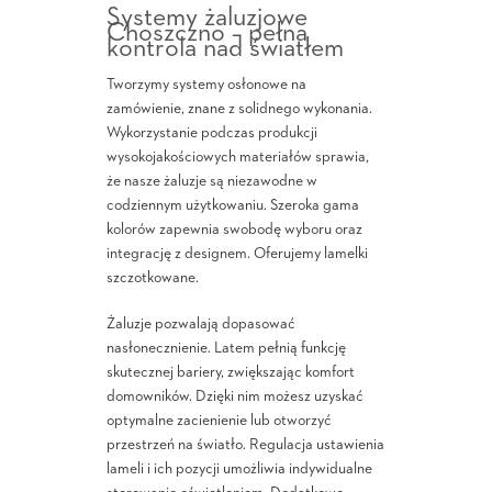
Systemy żaluzjowe
Choszczno – pełna
kontrola nad światłem
Tworzymy systemy osłonowe na
zamówienie, znane z solidnego wykonania.
Wykorzystanie podczas produkcji
wysokojakościowych materiałów sprawia,
że nasze żaluzje są niezawodne w
codziennym użytkowaniu. Szeroka gama
kolorów zapewnia swobodę wyboru oraz
integrację z designem. Oferujemy lamelki
szczotkowane.
Żaluzje pozwalają dopasować
nasłonecznienie. Latem pełnią funkcję
skutecznej bariery, zwiększając komfort
domowników. Dzięki nim możesz uzyskać
optymalne zacienienie lub otworzyć
przestrzeń na światło. Regulacja ustawienia
lameli i ich pozycji umożliwia indywidualne