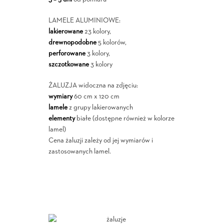
LAMELE ALUMINIOWE:
lakierowane
23 kolory,
drewnopodobne
5 kolorów,
perforowane
3 kolory,
szczotkowane
3 kolory
ŻALUZJA widoczna na zdjęciu:
wymiary
60 cm x 120 cm
lamele
z grupy lakierowanych
elementy
białe (dostępne również w kolorze
lamel)
Cena żaluzji zależy od jej wymiarów i
zastosowanych lamel.