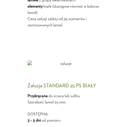
lamele
z grupy lakierowanych
elementy
białe (dostępne również w kolorze
lamel)
Cena żaluzji zależy od jej wymiarów i
zastosowanych lamel.
Żaluzja STANDARD 25 PS BIAŁY
Przykręcana
do ściany lub sufitu.
Szerokość lamel 25 mm.
DOSTĘPNA:
3 – 5 dni
od pomiaru