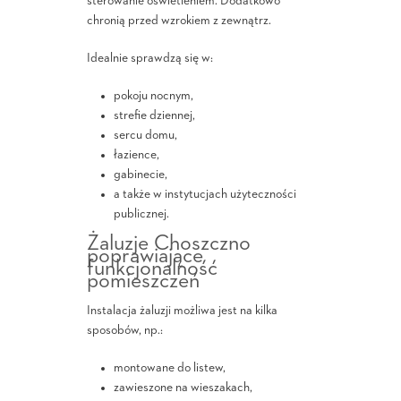
sterowanie oświetleniem. Dodatkowo
chronią przed wzrokiem z zewnątrz.
Idealnie sprawdzą się w:
pokoju nocnym,
strefie dziennej,
sercu domu,
łazience,
gabinecie,
a także w instytucjach użyteczności
publicznej.
Żaluzje Choszczno
poprawiające
funkcjonalność
pomieszczeń
Instalacja żaluzji możliwa jest na kilka
sposobów, np.:
montowane do listew,
zawieszone na wieszakach,