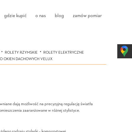
gdzie kupić
o nas
blog
zamów pomiar
ROLETY RZYMSKIE
ROLETY ELEKTRYCZNE
DO OKIEN DACHOWYCH VELUX
ewniane dają możliwość na precyzyjną regulację światła
omieszczenia zaaranżowane w różnej stylistyce.
ażdego rodzaju stolarki – kompozytowej.