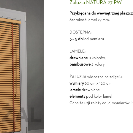
Żaluzja NATURA 27 PW
Przykręcana do wewnętrznej płaszcz
Szerokość lamel 27 mm.
DOSTĘPNA:
3 – 5 dni
od pomiaru
LAMELE:
drewniane
11 kolorów,
bambusowe
2 kolory
ŻALUZJA widoczna na zdjęciu:
wymiary
60 cm x 120 cm
lamele
drewniane
elementy
pod kolor lamel
Cena żaluzji zależy od jej wymiarów 