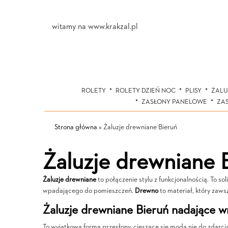
witamy na www.krakzal.pl
ROLETY
ROLETY DZIEŃ NOC
PLISY
ŻALU
ZASŁONY PANELOWE
ZA
Strona główna
»
Żaluzje drewniane Bieruń
Żaluzje drewniane 
Żaluzje drewniane
to połączenie stylu z funkcjonalnością. To s
wpadającego do pomieszczeń.
Drewno
to materiał, który zaws
Żaluzje drewniane Bieruń nadające 
To wyjątkowa forma przesłony, cieszące się modą nie do zdarcia