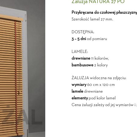
Żaluzja NATURA 27 PO
Przykręcana do czołowej płaszczyzn
Szerokość lamel 27 mm.
DOSTĘPNA:
3 – 5 dni
od pomiaru
LAMELE:
drewniane
11 kolorów,
bambusowe
2 kolory
ŻALUZJA widoczna na zdjęciu:
wymiary
60 cm x 120 cm
lamele
drewniane
elementy
pod kolor lamel
Cena żaluzji zależy od jej wymiarów 