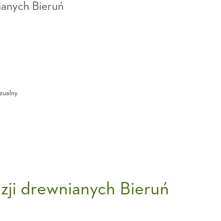
nianych Bieruń
zualny.
uzji drewnianych Bieruń