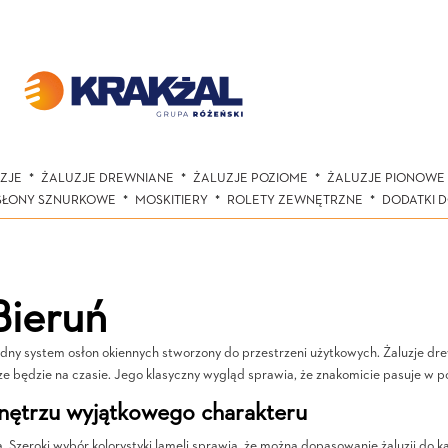
ZJE
ŻALUZJE DREWNIANE
ŻALUZJE POZIOME
ŻALUZJE PIONOWE
SŁONY SZNURKOWE
MOSKITIERY
ROLETY ZEWNĘTRZNE
DODATKI 
Bieruń
olidny system osłon okiennych stworzony do przestrzeni użytkowych. Żaluzje dr
ze będzie na czasie. Jego klasyczny wygląd sprawia, że znakomicie pasuje w p
wnętrzu wyjątkowego charakteru
. Szeroki wybór kolorystyki lameli sprawia, że można dopasowanie żaluzji do k