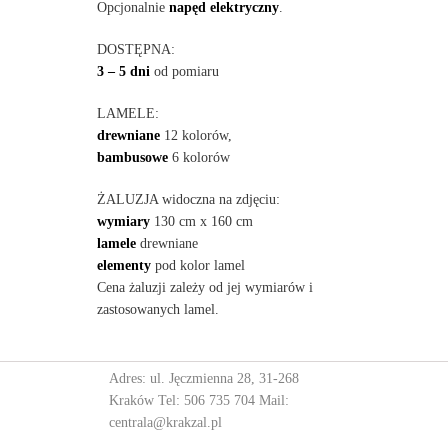
Opcjonalnie
napęd elektryczny
.
DOSTĘPNA:
3 – 5 dni
od pomiaru
LAMELE:
drewniane
12 kolorów,
bambusowe
6 kolorów
ŻALUZJA widoczna na zdjęciu:
wymiary
130 cm x 160 cm
lamele
drewniane
elementy
pod kolor lamel
Cena żaluzji zależy od jej wymiarów i
zastosowanych lamel.
Adres: ul. Jęczmienna 28, 31-268
Kraków Tel:
506 735 704
Mail:
centrala@krakzal.pl