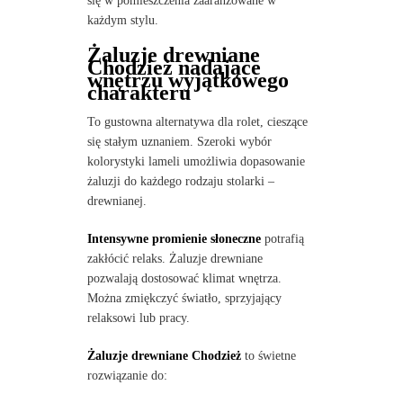
się w pomieszczenia zaaranżowane w
każdym stylu.
Żaluzje drewniane
Chodzież nadające
wnętrzu wyjątkowego
charakteru
To gustowna alternatywa dla rolet, cieszące
się stałym uznaniem. Szeroki wybór
kolorystyki lameli umożliwia dopasowanie
żaluzji do każdego rodzaju stolarki –
drewnianej.
Intensywne promienie słoneczne
potrafią
zakłócić relaks. Żaluzje drewniane
pozwalają dostosować klimat wnętrza.
Można zmiękczyć światło, sprzyjający
relaksowi lub pracy.
Żaluzje drewniane Chodzież
to świetne
rozwiązanie do: