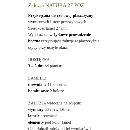
Żaluzja NATURA 27 POZ
Przykręcana do czołowej płaszczyzny
wymiennych listew przyszybowych.
Szerokość lamel 27 mm.
Wyposażona w
żyłkowe prowadzenie
boczne
utrzymujące żaluzję w płaszczyźnie
szyby przy uchyle okna.
DOSTĘPNA:
3 – 5 dni
od pomiaru
LAMELE:
drewniane
11 kolorów,
bambusowe
2 kolory
ŻALUZJA widoczna na zdjęciu:
wymiary
60 cm x 120 cm
lamele
drewniane
elementy
pod kolor lamel
Cena żaluzji zależy od jej wymiarów i