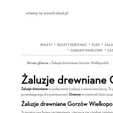
witamy na www.krakzal.pl
ROLETY
ROLETY DZIEŃ NOC
PLISY
ŻALU
ZASŁONY PANELOWE
ZA
Strona główna
»
Żaluzje drewniane Gorzów Wielkopolski
Żaluzje drewniane 
Żaluzje drewniane
to połączenie tradycji z nowoczesnością. To
przenikającego do pomieszczeń.
Drewno
to materiał, który po
Żaluzje drewniane Gorzów Wielkopol
To estetyczna forma zaciemnienia, cieszące się ciągłym zainter