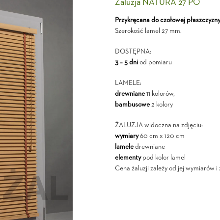
Żaluzja NATURA 27 PO
Przykręcana do czołowej płaszczyzn
Szerokość lamel 27 mm.
DOSTĘPNA:
3 – 5 dni
od pomiaru
LAMELE:
drewniane
11 kolorów,
bambusowe
2 kolory
ŻALUZJA widoczna na zdjęciu:
wymiary
60 cm x 120 cm
lamele
drewniane
elementy
pod kolor lamel
Cena żaluzji zależy od jej wymiarów 