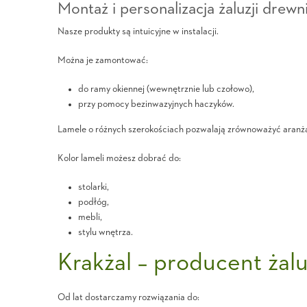
Montaż i personalizacja żaluzji dre
Nasze produkty są intuicyjne w instalacji.
Można je zamontować:
do ramy okiennej (wewnętrznie lub czołowo),
przy pomocy bezinwazyjnych haczyków.
Lamele o różnych szerokościach pozwalają zrównoważyć aranża
Kolor lameli możesz dobrać do:
stolarki,
podłóg,
mebli,
stylu wnętrza.
Krakżal – producent żal
Od lat dostarczamy rozwiązania do: