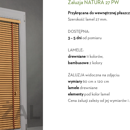
Żaluzja NATURA 27 PW
Przykręcana do wewnętrznej płaszcz
Szerokość lamel 27 mm.
DOSTĘPNA:
3 – 5 dni
od pomiaru
LAMELE:
drewniane
11 kolorów,
bambusowe
2 kolory
ŻALUZJA widoczna na zdjęciu:
wymiary
60 cm x 120 cm
lamele
drewniane
elementy
pod kolor lamel
Cena żaluzji zależy od jej wymiarów 