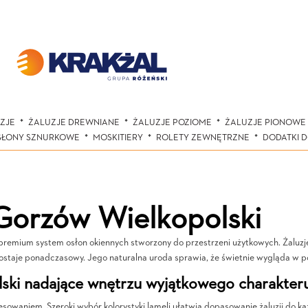
ZJE
ŻALUZJE DREWNIANE
ŻALUZJE POZIOME
ŻALUZJE PIONOWE
SŁONY SZNURKOWE
MOSKITIERY
ROLETY ZEWNĘTRZNE
DODATKI 
Gorzów Wielkopolski
 premium system osłon okiennych stworzony do przestrzeni użytkowych. Żaluzj
zostaje ponadczasowy. Jego naturalna uroda sprawia, że świetnie wygląda w
ski nadające wnętrzu wyjątkowego charakter
esowaniem. Szeroki wybór kolorystyki lameli ułatwia dopasowanie żaluzji do ka