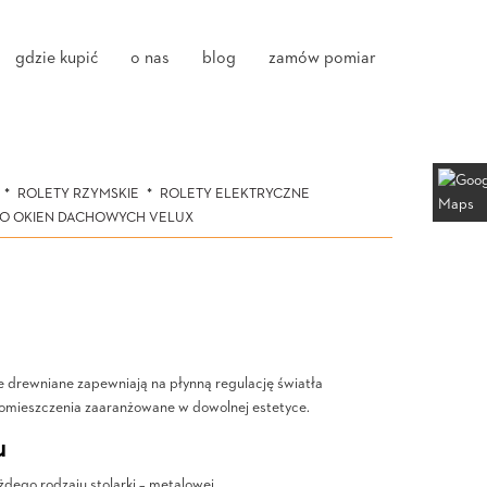
gdzie kupić
o nas
blog
zamów pomiar
ROLETY RZYMSKIE
ROLETY ELEKTRYCZNE
DO OKIEN DACHOWYCH VELUX
e drewniane zapewniają na płynną regulację światła
 pomieszczenia zaaranżowane w dowolnej estetyce.
u
żdego rodzaju stolarki – metalowej.