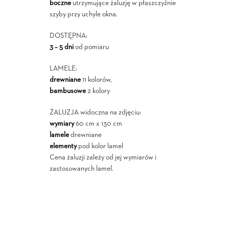
boczne
utrzymujące żaluzję w płaszczyźnie
szyby przy uchyle okna.
DOSTĘPNA:
3 – 5 dni
od pomiaru
LAMELE:
drewniane
11 kolorów,
bambusowe
2 kolory
ŻALUZJA widoczna na zdjęciu:
wymiary
60 cm x 130 cm
lamele
drewniane
elementy
pod kolor lamel
Cena żaluzji zależy od jej wymiarów i
zastosowanych lamel.