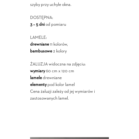
szyby przy uchyle okna.
DOSTĘPNA:
3 – 5 dni
od pomiaru
LAMELE:
drewniane
11 kolorów,
bambusowe
2 kolory
ŻALUZJA widoczna na zdjęciu:
wymiary
60 cm x 120 cm
lamele
drewniane
elementy
pod kolor lamel
Cena żaluzji zależy od jej wymiarów i
zastosowanych lamel.