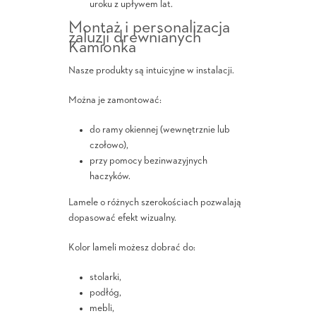
uroku z upływem lat.
Montaż i personalizacja
żaluzji drewnianych
Kamionka
Nasze produkty są intuicyjne w instalacji.
Można je zamontować:
do ramy okiennej (wewnętrznie lub
czołowo),
przy pomocy bezinwazyjnych
haczyków.
Lamele o różnych szerokościach pozwalają
dopasować efekt wizualny.
Kolor lameli możesz dobrać do:
stolarki,
podłóg,
mebli,