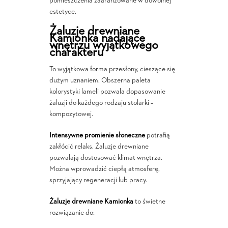
pomieszczenia zaaranżowane w dowolnej
estetyce.
Żaluzje drewniane
Kamionka nadające
wnętrzu wyjątkowego
charakteru
To wyjątkowa forma przesłony, cieszące się
dużym uznaniem. Obszerna paleta
kolorystyki lameli pozwala dopasowanie
żaluzji do każdego rodzaju stolarki –
kompozytowej.
Intensywne promienie słoneczne
potrafią
zakłócić relaks. Żaluzje drewniane
pozwalają dostosować klimat wnętrza.
Można wprowadzić ciepłą atmosferę,
sprzyjający regeneracji lub pracy.
Żaluzje drewniane Kamionka
to świetne
rozwiązanie do: