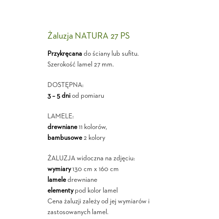
Żaluzja NATURA 27 PS
Przykręcana
do ściany lub sufitu.
Szerokość lamel 27 mm.
DOSTĘPNA:
3 – 5 dni
od pomiaru
LAMELE:
drewniane
11 kolorów,
bambusowe
2 kolory
ŻALUZJA widoczna na zdjęciu:
wymiary
130 cm x 160 cm
lamele
drewniane
elementy
pod kolor lamel
Cena żaluzji zależy od jej wymiarów i
zastosowanych lamel.