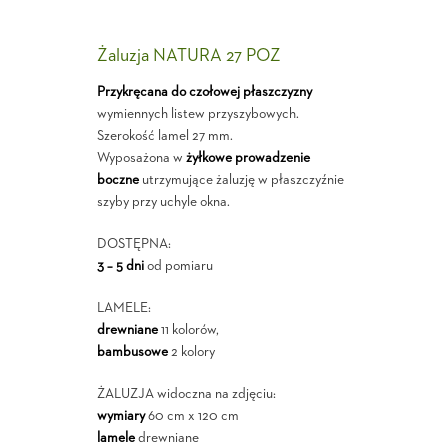
Żaluzja NATURA 27 POZ
Przykręcana do czołowej płaszczyzny
wymiennych listew przyszybowych.
Szerokość lamel 27 mm.
Wyposażona w
żyłkowe prowadzenie
boczne
utrzymujące żaluzję w płaszczyźnie
szyby przy uchyle okna.
DOSTĘPNA:
3 – 5 dni
od pomiaru
LAMELE:
drewniane
11 kolorów,
bambusowe
2 kolory
ŻALUZJA widoczna na zdjęciu:
wymiary
60 cm x 120 cm
lamele
drewniane