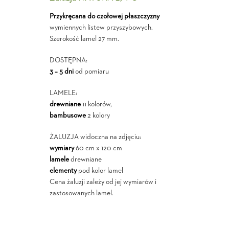
Przykręcana do czołowej płaszczyzny
wymiennych listew przyszybowych.
Szerokość lamel 27 mm.
DOSTĘPNA:
3 – 5 dni
od pomiaru
LAMELE:
drewniane
11 kolorów,
bambusowe
2 kolory
ŻALUZJA widoczna na zdjęciu:
wymiary
60 cm x 120 cm
lamele
drewniane
elementy
pod kolor lamel
Cena żaluzji zależy od jej wymiarów i
zastosowanych lamel.