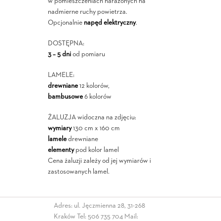
w pomieszczeniach narażonych na
nadmierne ruchy powietrza.
Opcjonalnie
napęd elektryczny
.
DOSTĘPNA:
3 – 5 dni
od pomiaru
LAMELE:
drewniane
12 kolorów,
bambusowe
6 kolorów
ŻALUZJA widoczna na zdjęciu:
wymiary
130 cm x 160 cm
lamele
drewniane
elementy
pod kolor lamel
Cena żaluzji zależy od jej wymiarów i
zastosowanych lamel.
Adres: ul. Jęczmienna 28, 31-268
Kraków Tel:
506 735 704
Mail: