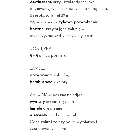
Zawieszana
przy użyciu wieszaków
bezinwazyjnych nakładanych na ramę okna.
Szerokość lamel 27 mm.
Wyposażona w
żyłkowe prowadzenie
boczne
utrzymujące żaluzję w
płaszczyźnie szyby przy uchyle okna.
DOSTĘPNA:
3 – 5 dni
od pomiaru
LAMELE:
drewniane
11 kolorów,
bambusowe
2 kolory
ŻALUZJA widoczna na zdjęciu:
wymiary
60 cm x 130 cm
lamele
drewniane
elementy
pod kolor lamel
Cena żaluzji zależy od jej wymiarów i
zastosowanych lamel.