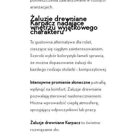
pomieszczenia zaaranżowane w różnych
aranżacjach.
Żaluzje drewniane
Karpacz nadające
wnętrzu wyjątkowego
charakteru
To gustowna alternatywa dla rolet,
cieszące się ciągłym zainteresowaniem.
Szeroki wybór kolorystyki lameli sprawia,
że można dopasowanie żaluzji do
każdego rodzaju stolarki – kompozytowej.
Intensywne promienie słoneczne
potrafią
wpłynąć na komfort. Żaluzje drewniane
pozwalają sterować nasłonecznieniem.
Można wprowadzić ciepłą atmosferę,
sprzyjający odpoczynkowi lub pracy.
Żaluzje drewniane Karpacz
to świetne
rozwiązanie do: