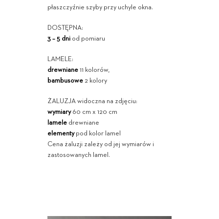
płaszczyźnie szyby przy uchyle okna.
DOSTĘPNA:
3 – 5 dni
od pomiaru
LAMELE:
drewniane
11 kolorów,
bambusowe
2 kolory
ŻALUZJA widoczna na zdjęciu:
wymiary
60 cm x 120 cm
lamele
drewniane
elementy
pod kolor lamel
Cena żaluzji zależy od jej wymiarów i
zastosowanych lamel.