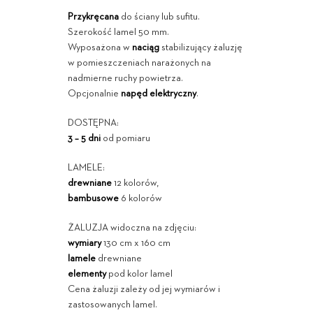
Przykręcana
do ściany lub sufitu.
Szerokość lamel 50 mm.
Wyposażona w
naciąg
stabilizujący żaluzję
w pomieszczeniach narażonych na
nadmierne ruchy powietrza.
Opcjonalnie
napęd elektryczny
.
DOSTĘPNA:
3 – 5 dni
od pomiaru
LAMELE:
drewniane
12 kolorów,
bambusowe
6 kolorów
ŻALUZJA widoczna na zdjęciu:
wymiary
130 cm x 160 cm
lamele
drewniane
elementy
pod kolor lamel
Cena żaluzji zależy od jej wymiarów i
zastosowanych lamel.