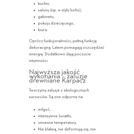
kuchni,
salonu (np. w stylu boho),
gabinetu,
pokoju dziecięcego,
biura.
Oprócz funkcjonalności, pełnią funkcję
dekoracyjną. Latem pomagają oszczędzać
energię. Dodatkowo dają poczucie
intymności.
Najwyższa jakość
wykonania – żaluzje
drewniane Karpacz
Tworzymy żaluzje z ekologicznych
surowców. Są one odporne na:
wilgoć,
intensywne światło,
zmienne temperatury.
Nie blakną, nie deformują się, nie