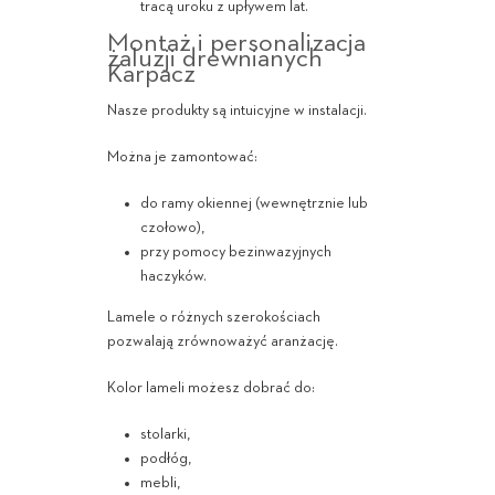
tracą uroku z upływem lat.
Montaż i personalizacja
żaluzji drewnianych
Karpacz
Nasze produkty są intuicyjne w instalacji.
Można je zamontować:
do ramy okiennej (wewnętrznie lub
czołowo),
przy pomocy bezinwazyjnych
haczyków.
Lamele o różnych szerokościach
pozwalają zrównoważyć aranżację.
Kolor lameli możesz dobrać do:
stolarki,
podłóg,
mebli,