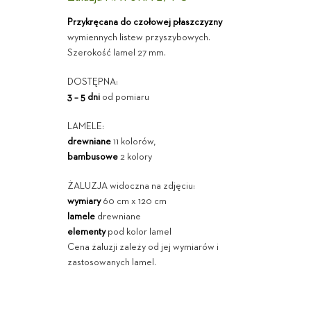
Przykręcana do czołowej płaszczyzny
wymiennych listew przyszybowych.
Szerokość lamel 27 mm.
DOSTĘPNA:
3 – 5 dni
od pomiaru
LAMELE:
drewniane
11 kolorów,
bambusowe
2 kolory
ŻALUZJA widoczna na zdjęciu:
wymiary
60 cm x 120 cm
lamele
drewniane
elementy
pod kolor lamel
Cena żaluzji zależy od jej wymiarów i
zastosowanych lamel.