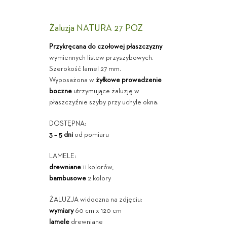
Żaluzja NATURA 27 POZ
Przykręcana do czołowej płaszczyzny
wymiennych listew przyszybowych.
Szerokość lamel 27 mm.
Wyposażona w
żyłkowe prowadzenie
boczne
utrzymujące żaluzję w
płaszczyźnie szyby przy uchyle okna.
DOSTĘPNA:
3 – 5 dni
od pomiaru
LAMELE:
drewniane
11 kolorów,
bambusowe
2 kolory
ŻALUZJA widoczna na zdjęciu:
wymiary
60 cm x 120 cm
lamele
drewniane