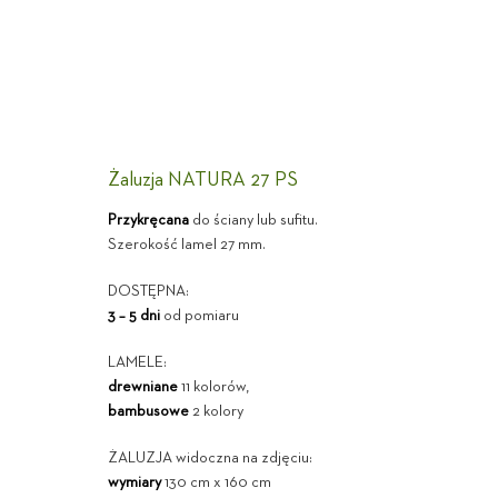
Żaluzja NATURA 27 PS
Przykręcana
do ściany lub sufitu.
Szerokość lamel 27 mm.
DOSTĘPNA:
3 – 5 dni
od pomiaru
LAMELE:
drewniane
11 kolorów,
bambusowe
2 kolory
ŻALUZJA widoczna na zdjęciu:
wymiary
130 cm x 160 cm