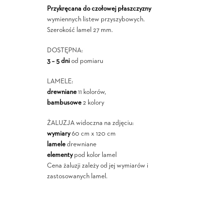
Przykręcana do czołowej płaszczyzny
wymiennych listew przyszybowych.
Szerokość lamel 27 mm.
DOSTĘPNA:
3 – 5 dni
od pomiaru
LAMELE:
drewniane
11 kolorów,
bambusowe
2 kolory
ŻALUZJA widoczna na zdjęciu:
wymiary
60 cm x 120 cm
lamele
drewniane
elementy
pod kolor lamel
Cena żaluzji zależy od jej wymiarów i
zastosowanych lamel.