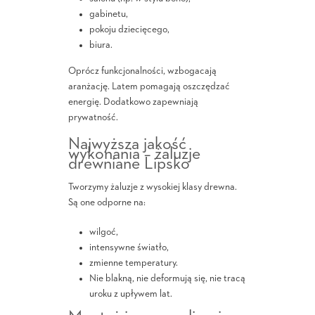
gabinetu,
pokoju dziecięcego,
biura.
Oprócz funkcjonalności, wzbogacają
aranżację. Latem pomagają oszczędzać
energię. Dodatkowo zapewniają
prywatność.
Najwyższa jakość
wykonania – żaluzje
drewniane Lipsko
Tworzymy żaluzje z wysokiej klasy drewna.
Są one odporne na:
wilgoć,
intensywne światło,
zmienne temperatury.
Nie blakną, nie deformują się, nie tracą
uroku z upływem lat.