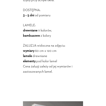
szyby przy uchyle okna.
DOSTĘPNA:
3 – 5 dni
od pomiaru
LAMELE:
drewniane
11 kolorów,
bambusowe
2 kolory
ŻALUZJA widoczna na zdjęciu:
wymiary
60 cm x 120 cm
lamele
drewniane
elementy
pod kolor lamel
Cena żaluzji zależy od jej wymiarów i
zastosowanych lamel.