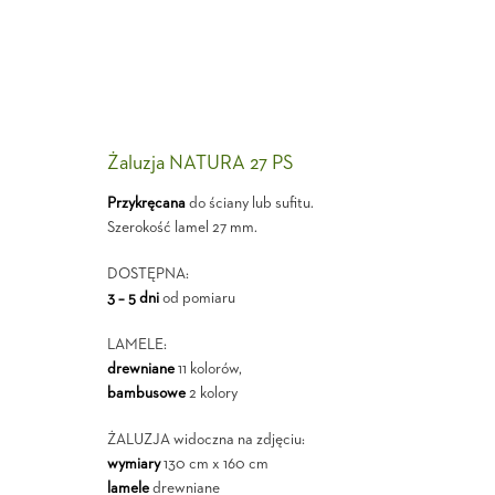
Żaluzja NATURA 27 PS
Przykręcana
do ściany lub sufitu.
Szerokość lamel 27 mm.
DOSTĘPNA:
3 – 5 dni
od pomiaru
LAMELE:
drewniane
11 kolorów,
bambusowe
2 kolory
ŻALUZJA widoczna na zdjęciu:
wymiary
130 cm x 160 cm
lamele
drewniane