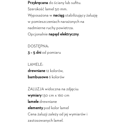
Przykręcana
do ściany lub sufitu.
Szerokość lamel 50 mm.
Wyposażona w
naciąg
stabilizujący żaluzję
w pomieszczeniach narażonych na
nadmierne ruchy powietrza.
Opcjonalnie
napęd elektryczny
.
DOSTĘPNA:
3 – 5 dni
od pomiaru
LAMELE:
drewniane
12 kolorów,
bambusowe
6 kolorów
ŻALUZJA widoczna na zdjęciu:
wymiary
130 cm x 160 cm
lamele
drewniane
elementy
pod kolor lamel
Cena żaluzji zależy od jej wymiarów i
zastosowanych lamel.