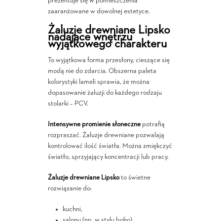
prezentuje się w pomieszczenia
zaaranżowane w dowolnej estetyce.
Żaluzje drewniane Lipsko
nadające wnętrzu
wyjątkowego charakteru
To wyjątkowa forma przesłony, cieszące się
modą nie do zdarcia. Obszerna paleta
kolorystyki lameli sprawia, że można
dopasowanie żaluzji do każdego rodzaju
stolarki – PCV.
Intensywne promienie słoneczne
potrafią
rozpraszać. Żaluzje drewniane pozwalają
kontrolować ilość światła. Można zmiękczyć
światło, sprzyjający koncentracji lub pracy.
Żaluzje drewniane Lipsko
to świetne
rozwiązanie do:
kuchni,
salonu (np. w stylu boho),