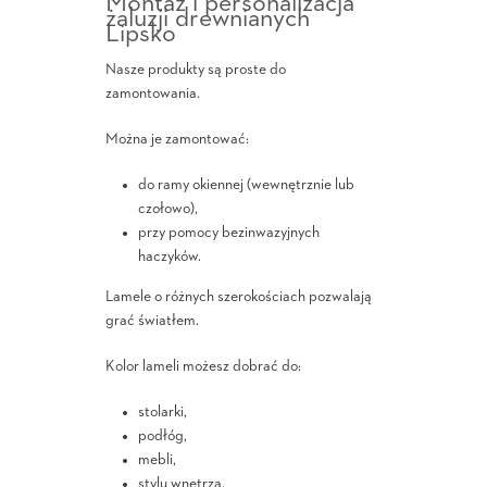
Montaż i personalizacja
żaluzji drewnianych
Lipsko
Nasze produkty są proste do
zamontowania.
Można je zamontować:
do ramy okiennej (wewnętrznie lub
czołowo),
przy pomocy bezinwazyjnych
haczyków.
Lamele o różnych szerokościach pozwalają
grać światłem.
Kolor lameli możesz dobrać do:
stolarki,
podłóg,
mebli,
stylu wnętrza.