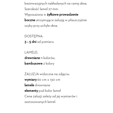
bezinwazyjnych nakładanych na ramę okna.
Szerokość lamel 27 mm.
Wyposażona w
żyłkowe prowadzenie
boczne
utrzymujące żaluzję w płaszczyźnie
szyby przy uchyle okna.
DOSTĘPNA:
3 – 5 dni
od pomiaru
LAMELE:
drewniane
11 kolorów,
bambusowe
2 kolory
ŻALUZJA widoczna na zdjęciu:
wymiary
60 cm x 130 cm
lamele
drewniane
elementy
pod kolor lamel
Cena żaluzji zależy od jej wymiarów i
zastosowanych lamel.