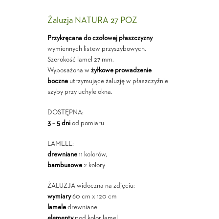
Żaluzja NATURA 27 POZ
Przykręcana do czołowej płaszczyzny
wymiennych listew przyszybowych.
Szerokość lamel 27 mm.
Wyposażona w
żyłkowe prowadzenie
boczne
utrzymujące żaluzję w płaszczyźnie
szyby przy uchyle okna.
DOSTĘPNA:
3 – 5 dni
od pomiaru
LAMELE:
drewniane
11 kolorów,
bambusowe
2 kolory
ŻALUZJA widoczna na zdjęciu:
wymiary
60 cm x 120 cm
lamele
drewniane
elementy
pod kolor lamel