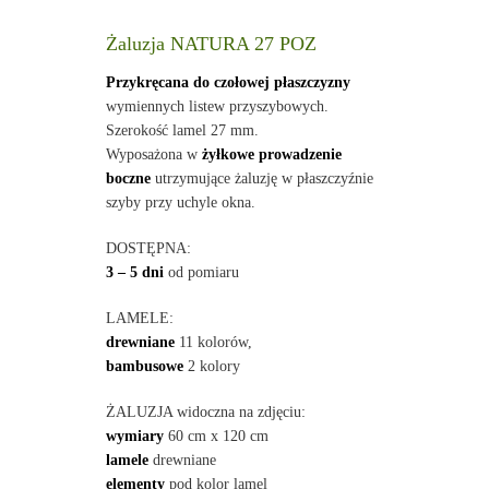
Żaluzja NATURA 27 POZ
Przykręcana do czołowej płaszczyzny
wymiennych listew przyszybowych.
Szerokość lamel 27 mm.
Wyposażona w
żyłkowe prowadzenie
boczne
utrzymujące żaluzję w płaszczyźnie
szyby przy uchyle okna.
DOSTĘPNA:
3 – 5 dni
od pomiaru
LAMELE:
drewniane
11 kolorów,
bambusowe
2 kolory
ŻALUZJA widoczna na zdjęciu:
wymiary
60 cm x 120 cm
lamele
drewniane
elementy
pod kolor lamel