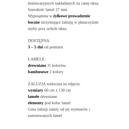
bezinwazyjnych nakładanych na ramę okna.
Szerokość lamel 27 mm.
Wyposażona w
żyłkowe prowadzenie
boczne
utrzymujące żaluzję w płaszczyźnie
szyby przy uchyle okna.
DOSTĘPNA:
3 – 5 dni
od pomiaru
LAMELE:
drewniane
11 kolorów,
bambusowe
2 kolory
ŻALUZJA widoczna na zdjęciu:
wymiary
60 cm x 130 cm
lamele
drewniane
elementy
pod kolor lamel
Cena żaluzji zależy od jej wymiarów i
zastosowanych lamel.