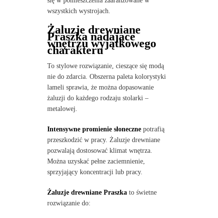
się w pomieszczenia zaaranżowane w
wszystkich wystrojach.
Żaluzje drewniane
Praszka nadające
wnętrzu wyjątkowego
charakteru
To stylowe rozwiązanie, cieszące się modą
nie do zdarcia. Obszerna paleta kolorystyki
lameli sprawia, że można dopasowanie
żaluzji do każdego rodzaju stolarki –
metalowej.
Intensywne promienie słoneczne
potrafią
przeszkodzić w pracy. Żaluzje drewniane
pozwalają dostosować klimat wnętrza.
Można uzyskać pełne zaciemnienie,
sprzyjający koncentracji lub pracy.
Żaluzje drewniane Praszka
to świetne
rozwiązanie do: