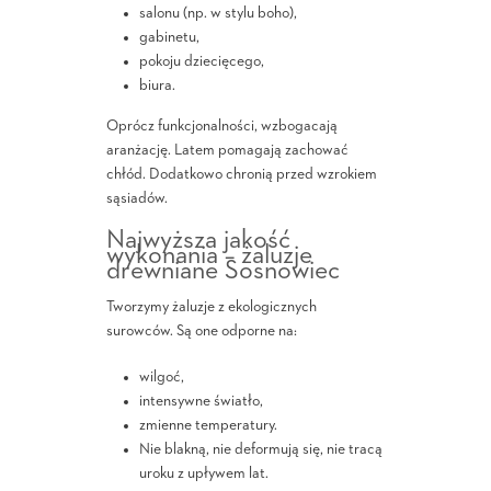
salonu (np. w stylu boho),
gabinetu,
pokoju dziecięcego,
biura.
Oprócz funkcjonalności, wzbogacają
aranżację. Latem pomagają zachować
chłód. Dodatkowo chronią przed wzrokiem
sąsiadów.
Najwyższa jakość
wykonania – żaluzje
drewniane Sosnowiec
Tworzymy żaluzje z ekologicznych
surowców. Są one odporne na:
wilgoć,
intensywne światło,
zmienne temperatury.
Nie blakną, nie deformują się, nie tracą
uroku z upływem lat.