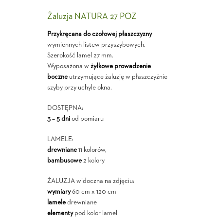
Żaluzja NATURA 27 POZ
Przykręcana do czołowej płaszczyzny
wymiennych listew przyszybowych.
Szerokość lamel 27 mm.
Wyposażona w
żyłkowe prowadzenie
boczne
utrzymujące żaluzję w płaszczyźnie
szyby przy uchyle okna.
DOSTĘPNA:
3 – 5 dni
od pomiaru
LAMELE:
drewniane
11 kolorów,
bambusowe
2 kolory
ŻALUZJA widoczna na zdjęciu:
wymiary
60 cm x 120 cm
lamele
drewniane
elementy
pod kolor lamel