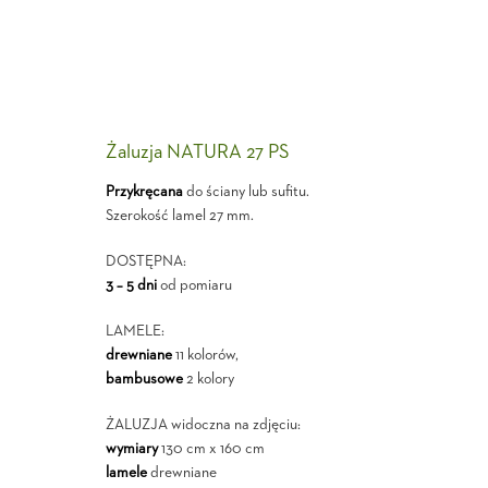
Żaluzja NATURA 27 PS
Przykręcana
do ściany lub sufitu.
Szerokość lamel 27 mm.
DOSTĘPNA:
3 – 5 dni
od pomiaru
LAMELE:
drewniane
11 kolorów,
bambusowe
2 kolory
ŻALUZJA widoczna na zdjęciu:
wymiary
130 cm x 160 cm
lamele
drewniane