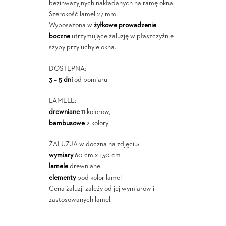
bezinwazyjnych nakładanych na ramę okna.
Szerokość lamel 27 mm.
Wyposażona w
żyłkowe prowadzenie
boczne
utrzymujące żaluzję w płaszczyźnie
szyby przy uchyle okna.
DOSTĘPNA:
3 – 5 dni
od pomiaru
LAMELE:
drewniane
11 kolorów,
bambusowe
2 kolory
ŻALUZJA widoczna na zdjęciu:
wymiary
60 cm x 130 cm
lamele
drewniane
elementy
pod kolor lamel
Cena żaluzji zależy od jej wymiarów i
zastosowanych lamel.