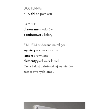
DOSTĘPNA:
3 – 5 dni
od pomiaru
LAMELE:
drewniane
11 kolorów,
bambusowe
2 kolory
ŻALUZJA widoczna na zdjęciu:
wymiary
60 cm x 120 cm
lamele
drewniane
elementy
pod kolor lamel
Cena żaluzji zależy od jej wymiarów i
zastosowanych lamel.