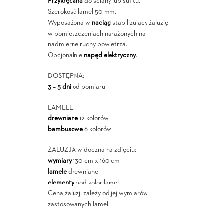
Przykręcana
do ściany lub sufitu.
Szerokość lamel 50 mm.
Wyposażona w
naciąg
stabilizujący żaluzję
w pomieszczeniach narażonych na
nadmierne ruchy powietrza.
Opcjonalnie
napęd elektryczny
.
DOSTĘPNA:
3 – 5 dni
od pomiaru
LAMELE:
drewniane
12 kolorów,
bambusowe
6 kolorów
ŻALUZJA widoczna na zdjęciu:
wymiary
130 cm x 160 cm
lamele
drewniane
elementy
pod kolor lamel
Cena żaluzji zależy od jej wymiarów i
zastosowanych lamel.