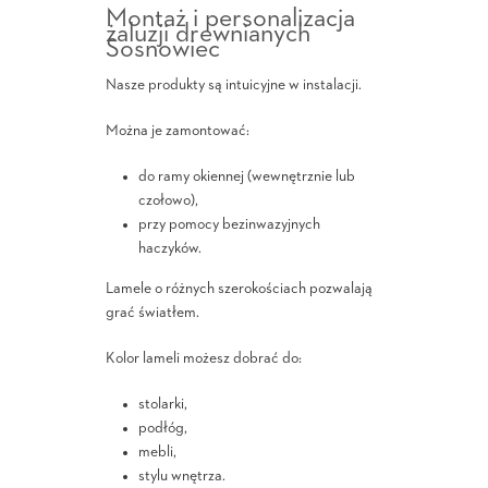
Montaż i personalizacja
żaluzji drewnianych
Sosnowiec
Nasze produkty są intuicyjne w instalacji.
Można je zamontować:
do ramy okiennej (wewnętrznie lub
czołowo),
przy pomocy bezinwazyjnych
haczyków.
Lamele o różnych szerokościach pozwalają
grać światłem.
Kolor lameli możesz dobrać do:
stolarki,
podłóg,
mebli,
stylu wnętrza.