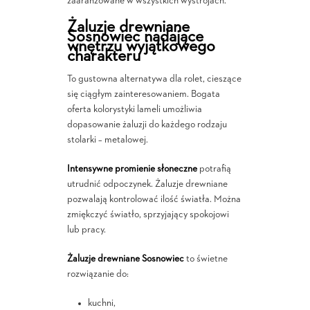
zaaranżowane w wszystkich wystrojach.
Żaluzje drewniane
Sosnowiec nadające
wnętrzu wyjątkowego
charakteru
To gustowna alternatywa dla rolet, cieszące
się ciągłym zainteresowaniem. Bogata
oferta kolorystyki lameli umożliwia
dopasowanie żaluzji do każdego rodzaju
stolarki – metalowej.
Intensywne promienie słoneczne
potrafią
utrudnić odpoczynek. Żaluzje drewniane
pozwalają kontrolować ilość światła. Można
zmiękczyć światło, sprzyjający spokojowi
lub pracy.
Żaluzje drewniane Sosnowiec
to świetne
rozwiązanie do:
kuchni,