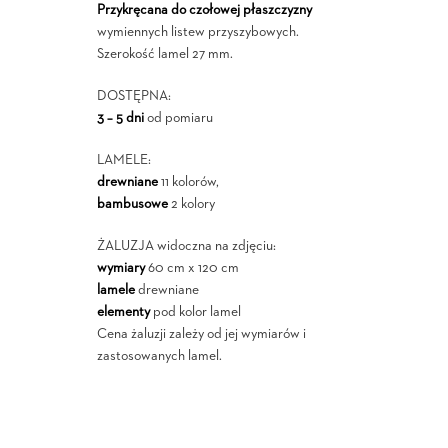
Przykręcana do czołowej płaszczyzny
wymiennych listew przyszybowych.
Szerokość lamel 27 mm.
DOSTĘPNA:
3 – 5 dni
od pomiaru
LAMELE:
drewniane
11 kolorów,
bambusowe
2 kolory
ŻALUZJA widoczna na zdjęciu:
wymiary
60 cm x 120 cm
lamele
drewniane
elementy
pod kolor lamel
Cena żaluzji zależy od jej wymiarów i
zastosowanych lamel.