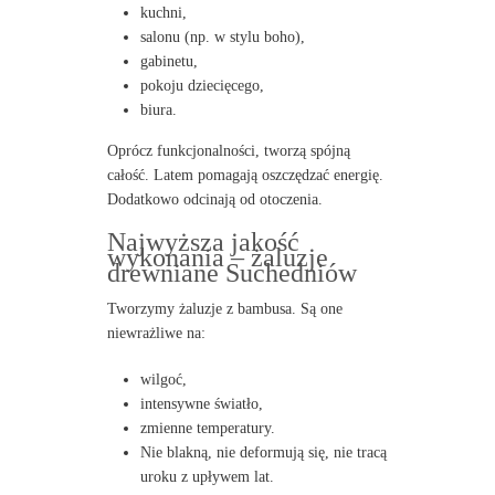
kuchni,
salonu (np. w stylu boho),
gabinetu,
pokoju dziecięcego,
biura.
Oprócz funkcjonalności, tworzą spójną
całość. Latem pomagają oszczędzać energię.
Dodatkowo odcinają od otoczenia.
Najwyższa jakość
wykonania – żaluzje
drewniane Suchedniów
Tworzymy żaluzje z bambusa. Są one
niewrażliwe na:
wilgoć,
intensywne światło,
zmienne temperatury.
Nie blakną, nie deformują się, nie tracą
uroku z upływem lat.