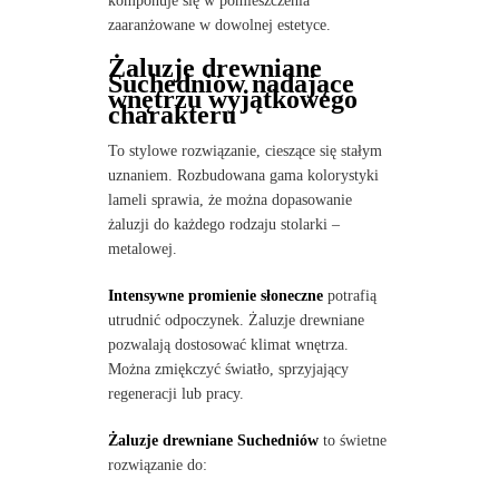
komponuje się w pomieszczenia
zaaranżowane w dowolnej estetyce.
Żaluzje drewniane
Suchedniów nadające
wnętrzu wyjątkowego
charakteru
To stylowe rozwiązanie, cieszące się stałym
uznaniem. Rozbudowana gama kolorystyki
lameli sprawia, że można dopasowanie
żaluzji do każdego rodzaju stolarki –
metalowej.
Intensywne promienie słoneczne
potrafią
utrudnić odpoczynek. Żaluzje drewniane
pozwalają dostosować klimat wnętrza.
Można zmiękczyć światło, sprzyjający
regeneracji lub pracy.
Żaluzje drewniane Suchedniów
to świetne
rozwiązanie do: