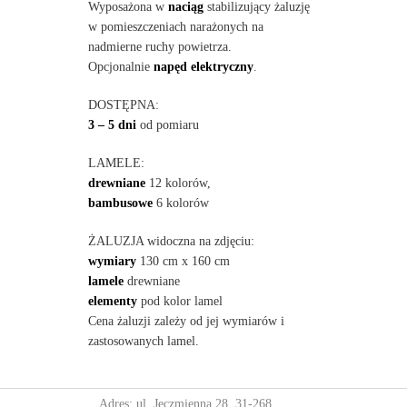
Wyposażona w
naciąg
stabilizujący żaluzję
w pomieszczeniach narażonych na
nadmierne ruchy powietrza.
Opcjonalnie
napęd elektryczny
.
DOSTĘPNA:
3 – 5 dni
od pomiaru
LAMELE:
drewniane
12 kolorów,
bambusowe
6 kolorów
ŻALUZJA widoczna na zdjęciu:
wymiary
130 cm x 160 cm
lamele
drewniane
elementy
pod kolor lamel
Cena żaluzji zależy od jej wymiarów i
zastosowanych lamel.
Adres: ul. Jęczmienna 28, 31-268