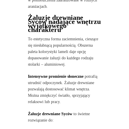
w pomieszczenia zaaranżowane w różnych
aranżacjach.
Żaluzje drewniane
Syców nadające wnętrzu
wyjątkowego
charakteru
To estetyczna forma zaciemnienia, cieszące
się niesłabnącą popularnością. Obszerna
paleta kolorystyki lameli daje opcję
dopasowanie żaluzji do każdego rodzaju
stolarki – aluminiowej.
Intensywne promienie słoneczne
potrafią
utrudnić odpoczynek. Żaluzje drewniane
pozwalają dostosować klimat wnętrza.
Można zmiękczyć światło, sprzyjający
relaksowi lub pracy.
Żaluzje drewniane Syców
to świetne
rozwiązanie do: