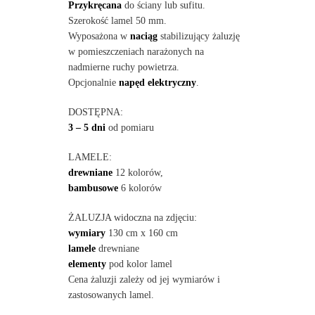
Przykręcana
do ściany lub sufitu.
Szerokość lamel 50 mm.
Wyposażona w
naciąg
stabilizujący żaluzję
w pomieszczeniach narażonych na
nadmierne ruchy powietrza.
Opcjonalnie
napęd elektryczny
.
DOSTĘPNA:
3 – 5 dni
od pomiaru
LAMELE:
drewniane
12 kolorów,
bambusowe
6 kolorów
ŻALUZJA widoczna na zdjęciu:
wymiary
130 cm x 160 cm
lamele
drewniane
elementy
pod kolor lamel
Cena żaluzji zależy od jej wymiarów i
zastosowanych lamel.