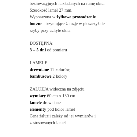
bezinwazyjnych nakładanych na ramę okna.
Szerokość lamel 27 mm.
Wyposażona w
żyłkowe prowadzenie
boczne
utrzymujące żaluzję w płaszczyźnie
szyby przy uchyle okna.
DOSTĘPNA:
3 – 5 dni
od pomiaru
LAMELE:
drewniane
11 kolorów,
bambusowe
2 kolory
ŻALUZJA widoczna na zdjęciu:
wymiary
60 cm x 130 cm
lamele
drewniane
elementy
pod kolor lamel
Cena żaluzji zależy od jej wymiarów i
zastosowanych lamel.