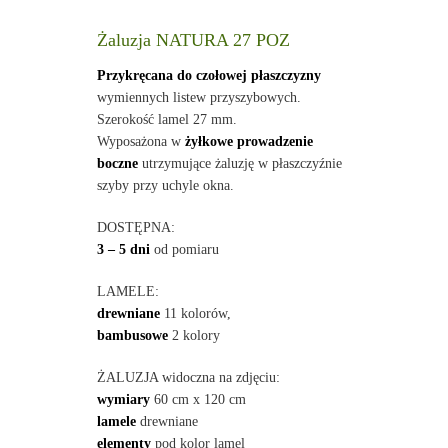
Żaluzja NATURA 27 POZ
Przykręcana do czołowej płaszczyzny
wymiennych listew przyszybowych.
Szerokość lamel 27 mm.
Wyposażona w
żyłkowe prowadzenie
boczne
utrzymujące żaluzję w płaszczyźnie
szyby przy uchyle okna.
DOSTĘPNA:
3 – 5 dni
od pomiaru
LAMELE:
drewniane
11 kolorów,
bambusowe
2 kolory
ŻALUZJA widoczna na zdjęciu:
wymiary
60 cm x 120 cm
lamele
drewniane
elementy
pod kolor lamel