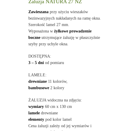
Żaluzja NATURA 27 NZ
Zawieszana
przy użyciu wieszaków
bezinwazyjnych nakładanych na ramę okna.
Szerokość lamel 27 mm.
Wyposażona w
żyłkowe prowadzenie
boczne
utrzymujące żaluzję w płaszczyźnie
szyby przy uchyle okna.
DOSTĘPNA:
3 – 5 dni
od pomiaru
LAMELE:
drewniane
11 kolorów,
bambusowe
2 kolory
ŻALUZJA widoczna na zdjęciu:
wymiary
60 cm x 130 cm
lamele
drewniane
elementy
pod kolor lamel
Cena żaluzji zależy od jej wymiarów i