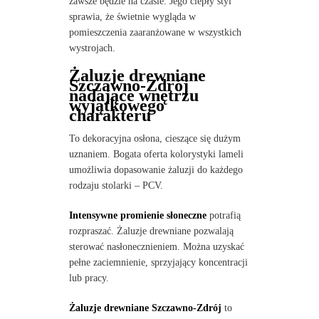
zawsze będzie na czasie. Jego ciepły styl
sprawia, że świetnie wygląda w
pomieszczenia zaaranżowane w wszystkich
wystrojach.
Żaluzje drewniane
Szczawno-Zdrój
nadające wnętrzu
wyjątkowego
charakteru
To dekoracyjna osłona, cieszące się dużym
uznaniem. Bogata oferta kolorystyki lameli
umożliwia dopasowanie żaluzji do każdego
rodzaju stolarki – PCV.
Intensywne promienie słoneczne
potrafią
rozpraszać. Żaluzje drewniane pozwalają
sterować nasłonecznieniem. Można uzyskać
pełne zaciemnienie, sprzyjający koncentracji
lub pracy.
Żaluzje drewniane Szczawno-Zdrój
to