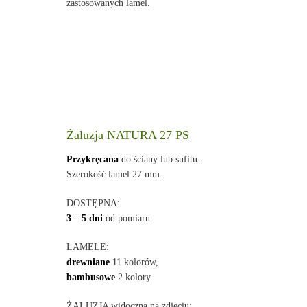
zastosowanych lamel.
Żaluzja NATURA 27 PS
Przykręcana
do ściany lub sufitu.
Szerokość lamel 27 mm.
DOSTĘPNA:
3 – 5 dni
od pomiaru
LAMELE:
drewniane
11 kolorów,
bambusowe
2 kolory
ŻALUZJA widoczna na zdjęciu: