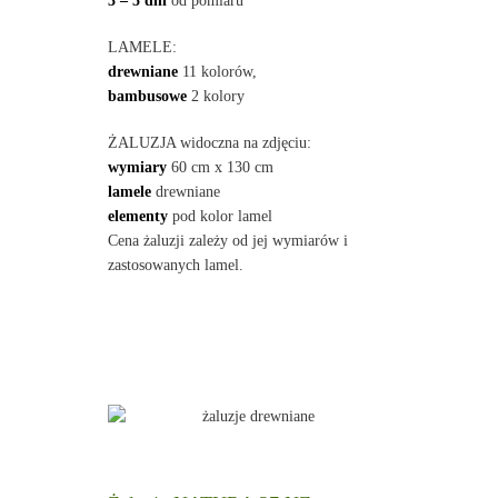
3 – 5 dni
od pomiaru
LAMELE:
drewniane
11 kolorów,
bambusowe
2 kolory
ŻALUZJA widoczna na zdjęciu:
wymiary
60 cm x 130 cm
lamele
drewniane
elementy
pod kolor lamel
Cena żaluzji zależy od jej wymiarów i
zastosowanych lamel.