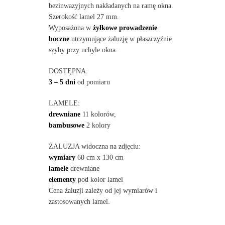
bezinwazyjnych nakładanych na ramę okna.
Szerokość lamel 27 mm.
Wyposażona w
żyłkowe prowadzenie
boczne
utrzymujące żaluzję w płaszczyźnie
szyby przy uchyle okna.
DOSTĘPNA:
3 – 5 dni
od pomiaru
LAMELE:
drewniane
11 kolorów,
bambusowe
2 kolory
ŻALUZJA widoczna na zdjęciu:
wymiary
60 cm x 130 cm
lamele
drewniane
elementy
pod kolor lamel
Cena żaluzji zależy od jej wymiarów i
zastosowanych lamel.