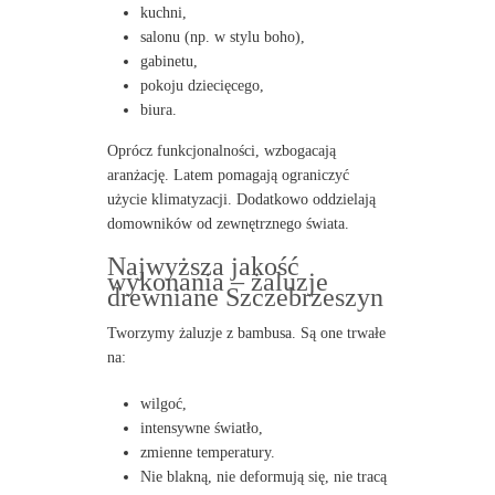
kuchni,
salonu (np. w stylu boho),
gabinetu,
pokoju dziecięcego,
biura.
Oprócz funkcjonalności, wzbogacają
aranżację. Latem pomagają ograniczyć
użycie klimatyzacji. Dodatkowo oddzielają
domowników od zewnętrznego świata.
Najwyższa jakość
wykonania – żaluzje
drewniane Szczebrzeszyn
Tworzymy żaluzje z bambusa. Są one trwałe
na:
wilgoć,
intensywne światło,
zmienne temperatury.
Nie blakną, nie deformują się, nie tracą