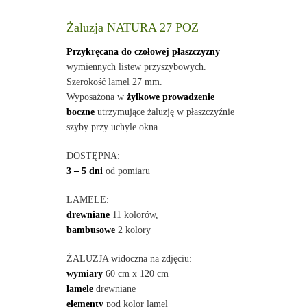
Żaluzja NATURA 27 POZ
Przykręcana do czołowej płaszczyzny
wymiennych listew przyszybowych.
Szerokość lamel 27 mm.
Wyposażona w
żyłkowe prowadzenie
boczne
utrzymujące żaluzję w płaszczyźnie
szyby przy uchyle okna.
DOSTĘPNA:
3 – 5 dni
od pomiaru
LAMELE:
drewniane
11 kolorów,
bambusowe
2 kolory
ŻALUZJA widoczna na zdjęciu:
wymiary
60 cm x 120 cm
lamele
drewniane
elementy
pod kolor lamel