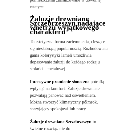
pomieszczenia zaaranżowane w dowolnej
estetyce.
Żaluzje drewniane
Szczebrzeszyn nadające
wnętrzu wyjątkowego
charakteru
To estetyczna forma zaciemnienia, cieszące
się niesłabnącą popularnością. Rozbudowana
gama kolorystyki lameli umożliwia
dopasowanie żaluzji do każdego rodzaju
stolarki – metalowej.
Intensywne promienie słoneczne
potrafią
wpłynąć na komfort. Żaluzje drewniane
pozwalają panować nad oświetleniem.
Można stworzyć klimatyczny półmrok,
sprzyjający spokojowi lub pracy.
Żaluzje drewniane Szczebrzeszyn
to
świetne rozwiązanie do: