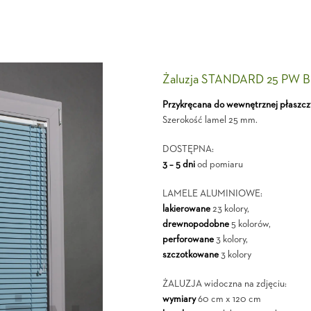
Żaluzja STANDARD 25 PW B
Przykręcana do wewnętrznej płaszcz
Szerokość lamel 25 mm.
DOSTĘPNA:
3 – 5 dni
od pomiaru
LAMELE ALUMINIOWE:
lakierowane
23 kolory,
drewnopodobne
5 kolorów,
perforowane
3 kolory,
szczotkowane
3 kolory
ŻALUZJA widoczna na zdjęciu:
wymiary
60 cm x 120 cm