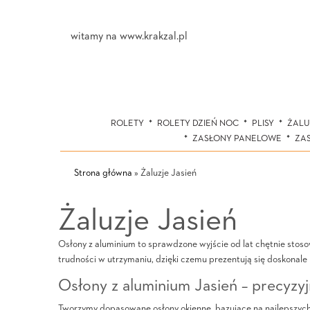
witamy na www.krakzal.pl
ROLETY
ROLETY DZIEŃ NOC
PLISY
ŻALU
ZASŁONY PANELOWE
ZA
Strona główna
»
Żaluzje Jasień
Żaluzje Jasień
Osłony z aluminium to sprawdzone wyjście od lat chętnie stoso
trudności w utrzymaniu, dzięki czemu prezentują się doskonale
Osłony z aluminium Jasień – precyzyj
Tworzymy dopasowane osłony okienne, bazujące na najlepszych m