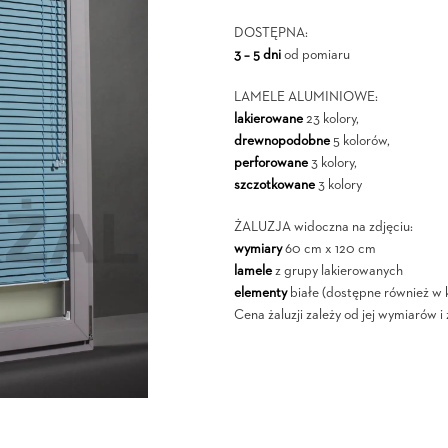
DOSTĘPNA:
3 – 5 dni
od pomiaru
LAMELE ALUMINIOWE:
lakierowane
23 kolory,
drewnopodobne
5 kolorów,
perforowane
3 kolory,
szczotkowane
3 kolory
ŻALUZJA widoczna na zdjęciu:
wymiary
60 cm x 120 cm
lamele
z grupy lakierowanych
elementy
białe (dostępne również w k
Cena żaluzji zależy od jej wymiarów 