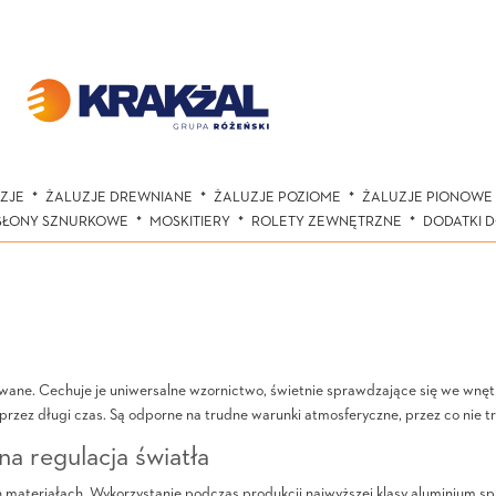
ZJE
ŻALUZJE DREWNIANE
ŻALUZJE POZIOME
ŻALUZJE PIONOWE
SŁONY SZNURKOWE
MOSKITIERY
ROLETY ZEWNĘTRZNE
DODATKI 
wane. Cechuje je uniwersalne wzornictwo, świetnie sprawdzające się we wnętrz
 przez długi czas. Są odporne na trudne warunki atmosferyczne, przez co nie 
na regulacja światła
ateriałach. Wykorzystanie podczas produkcji najwyższej klasy aluminium spra