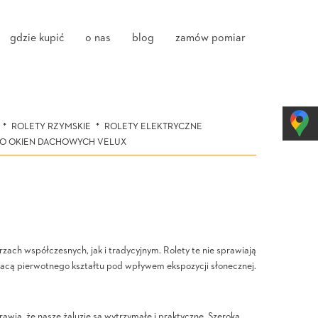
gdzie kupić
o nas
blog
zamów pomiar
ROLETY RZYMSKIE
ROLETY ELEKTRYCZNE
DO OKIEN DACHOWYCH VELUX
ach współczesnych, jak i tradycyjnym. Rolety te nie sprawiają
tracą pierwotnego kształtu pod wpływem ekspozycji słonecznej.
wia, że nasze żaluzje są wytrzymałe i praktyczne. Szeroka