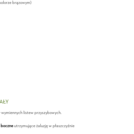
kolorze brązowym)
IAŁY
y wymiennych listew przyszybowych.
 boczne
utrzymujące żaluzję w płaszczyźnie