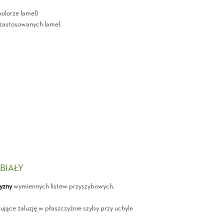
olorze lamel)
i zastosowanych lamel.
 BIAŁY
yzny
wymiennych listew przyszybowych.
jące żaluzję w płaszczyźnie szyby przy uchyle