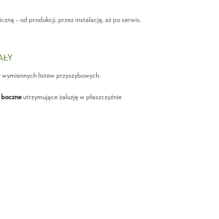
ną – od produkcji, przez instalację, aż po serwis.
IAŁY
y wymiennych listew przyszybowych.
 boczne
utrzymujące żaluzję w płaszczyźnie