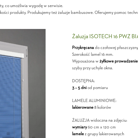
sty, co umożliwia wygodę w serwisie.
jakości produkty. Produkujemy też żaluzje bambusowe. Oferujemy pomoc technicz
Żaluzja ISOTECH 16 PWZ B
Przykręcana
do czołowej płaszczyzn
Szerokość lamel 16 mm.
Wyposażona w
żyłkowe prowadzenie
szyby przy uchyle okna.
DOSTĘPNA:
3 – 5 dni
od pomiaru
LAMELE ALUMINIOWE:
lakierowane
8 kolorów
ŻALUZJA widoczna na zdjęciu:
wymiary
60 cm x 120 cm
lamele
z grupy lakierowanych