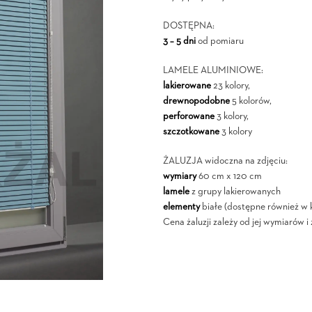
DOSTĘPNA:
3 – 5 dni
od pomiaru
LAMELE ALUMINIOWE:
lakierowane
23 kolory,
drewnopodobne
5 kolorów,
perforowane
3 kolory,
szczotkowane
3 kolory
ŻALUZJA widoczna na zdjęciu:
wymiary
60 cm x 120 cm
lamele
z grupy lakierowanych
elementy
białe (dostępne również w 
Cena żaluzji zależy od jej wymiarów 