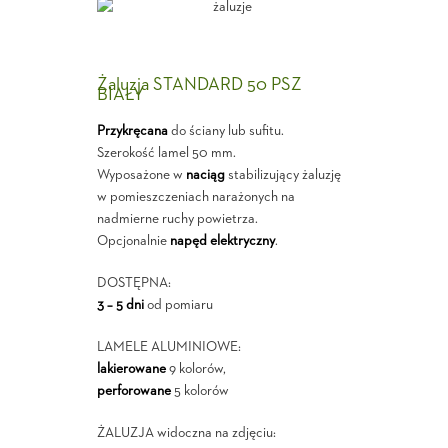
Żaluzja STANDARD 50 PSZ
BIAŁY
Przykręcana
do ściany lub sufitu.
Szerokość lamel 50 mm.
Wyposażone w
naciąg
stabilizujący żaluzję
w pomieszczeniach narażonych na
nadmierne ruchy powietrza.
Opcjonalnie
napęd elektryczny
.
DOSTĘPNA:
3 – 5 dni
od pomiaru
LAMELE ALUMINIOWE:
lakierowane
9 kolorów,
perforowane
5 kolorów
ŻALUZJA widoczna na zdjęciu: