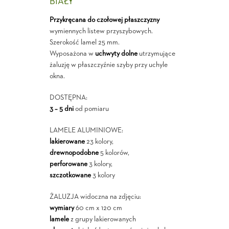
BIAŁY
Przykręcana do czołowej płaszczyzny
wymiennych listew przyszybowych.
Szerokość lamel 25 mm.
Wyposażona w
uchwyty dolne
utrzymujące
żaluzję w płaszczyźnie szyby przy uchyle
okna.
DOSTĘPNA:
3 – 5 dni
od pomiaru
LAMELE ALUMINIOWE:
lakierowane
23 kolory,
drewnopodobne
5 kolorów,
perforowane
3 kolory,
szczotkowane
3 kolory
ŻALUZJA widoczna na zdjęciu:
wymiary
60 cm x 120 cm
lamele
z grupy lakierowanych