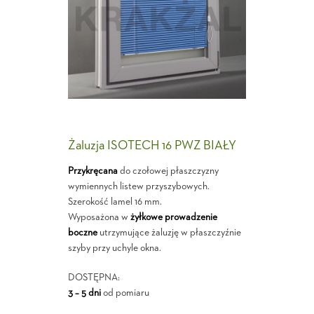
Żaluzja ISOTECH 16 PWZ BIAŁY
Przykręcana
do czołowej płaszczyzny
wymiennych listew przyszybowych.
Szerokość lamel 16 mm.
Wyposażona w
żyłkowe prowadzenie
boczne
utrzymujące żaluzję w płaszczyźnie
szyby przy uchyle okna.
DOSTĘPNA:
3 – 5 dni
od pomiaru