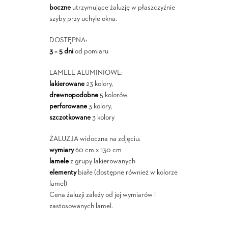
boczne
utrzymujące żaluzję w płaszczyźnie
szyby przy uchyle okna.
DOSTĘPNA:
3 – 5 dni
od pomiaru
LAMELE ALUMINIOWE:
lakierowane
23 kolory,
drewnopodobne
5 kolorów,
perforowane
3 kolory,
szczotkowane
3 kolory
ŻALUZJA widoczna na zdjęciu:
wymiary
60 cm x 130 cm
lamele
z grupy lakierowanych
elementy
białe (dostępne również w kolorze
lamel)
Cena żaluzji zależy od jej wymiarów i
zastosowanych lamel.