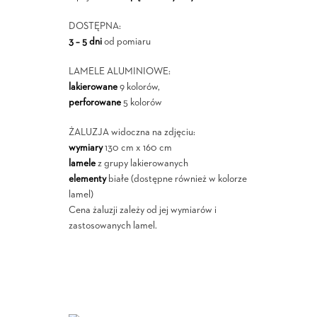
DOSTĘPNA:
3 – 5 dni
od pomiaru
LAMELE ALUMINIOWE:
lakierowane
9 kolorów,
perforowane
5 kolorów
ŻALUZJA widoczna na zdjęciu:
wymiary
130 cm x 160 cm
lamele
z grupy lakierowanych
elementy
białe (dostępne również w kolorze
lamel)
Cena żaluzji zależy od jej wymiarów i
zastosowanych lamel.