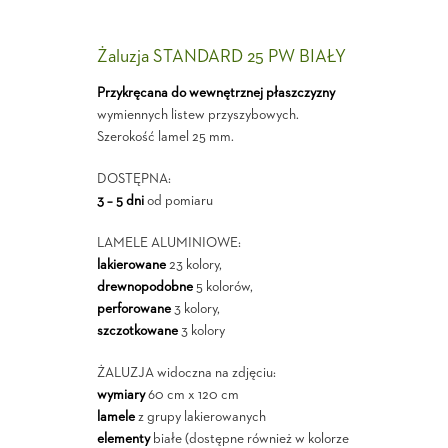
Żaluzja STANDARD 25 PW BIAŁY
Przykręcana do wewnętrznej płaszczyzny
wymiennych listew przyszybowych.
Szerokość lamel 25 mm.
DOSTĘPNA:
3 – 5 dni
od pomiaru
LAMELE ALUMINIOWE:
lakierowane
23 kolory,
drewnopodobne
5 kolorów,
perforowane
3 kolory,
szczotkowane
3 kolory
ŻALUZJA widoczna na zdjęciu:
wymiary
60 cm x 120 cm
lamele
z grupy lakierowanych
elementy
białe (dostępne również w kolorze