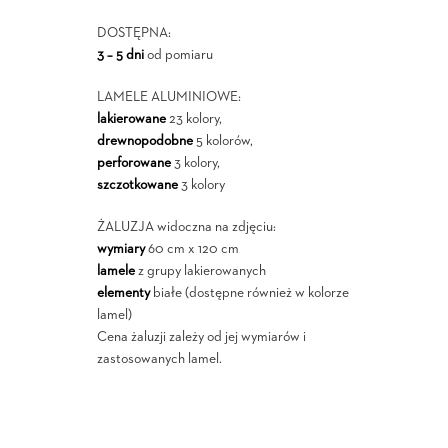
DOSTĘPNA:
3 – 5 dni
od pomiaru
LAMELE ALUMINIOWE:
lakierowane
23 kolory,
drewnopodobne
5 kolorów,
perforowane
3 kolory,
szczotkowane
3 kolory
ŻALUZJA widoczna na zdjęciu:
wymiary
60 cm x 120 cm
lamele
z grupy lakierowanych
elementy
białe (dostępne również w kolorze
lamel)
Cena żaluzji zależy od jej wymiarów i
zastosowanych lamel.