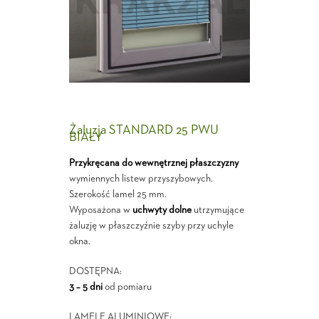
Żaluzja STANDARD 25 PWU
BIAŁY
Przykręcana do wewnętrznej płaszczyzny
wymiennych listew przyszybowych.
Szerokość lamel 25 mm.
Wyposażona w
uchwyty dolne
utrzymujące
żaluzję w płaszczyźnie szyby przy uchyle
okna.
DOSTĘPNA:
3 – 5 dni
od pomiaru
LAMELE ALUMINIOWE: