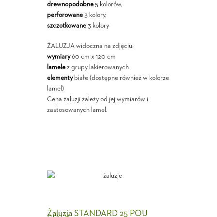
drewnopodobne
5 kolorów,
perforowane
3 kolory,
szczotkowane
3 kolory
ŻALUZJA widoczna na zdjęciu:
wymiary
60 cm x 120 cm
lamele
z grupy lakierowanych
elementy
białe (dostępne również w kolorze
lamel)
Cena żaluzji zależy od jej wymiarów i
zastosowanych lamel.
Żaluzja STANDARD 25 POU