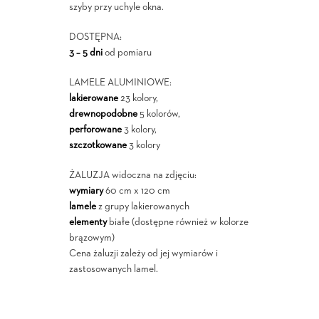
szyby przy uchyle okna.
DOSTĘPNA:
3 – 5 dni
od pomiaru
LAMELE ALUMINIOWE:
lakierowane
23 kolory,
drewnopodobne
5 kolorów,
perforowane
3 kolory,
szczotkowane
3 kolory
ŻALUZJA widoczna na zdjęciu:
wymiary
60 cm x 120 cm
lamele
z grupy lakierowanych
elementy
białe (dostępne również w kolorze
brązowym)
Cena żaluzji zależy od jej wymiarów i
zastosowanych lamel.