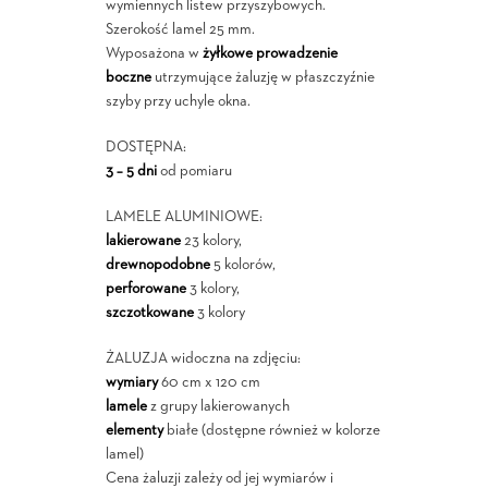
wymiennych listew przyszybowych.
Szerokość lamel 25 mm.
Wyposażona w
żyłkowe prowadzenie
boczne
utrzymujące żaluzję w płaszczyźnie
szyby przy uchyle okna.
DOSTĘPNA:
3 – 5 dni
od pomiaru
LAMELE ALUMINIOWE:
lakierowane
23 kolory,
drewnopodobne
5 kolorów,
perforowane
3 kolory,
szczotkowane
3 kolory
ŻALUZJA widoczna na zdjęciu:
wymiary
60 cm x 120 cm
lamele
z grupy lakierowanych
elementy
białe (dostępne również w kolorze
lamel)
Cena żaluzji zależy od jej wymiarów i