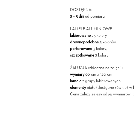
DOSTĘPNA:
3 – 5 dni
od pomiaru
LAMELE ALUMINIOWE:
lakierowane
23 kolory,
drewnopodobne
5 kolorów,
perforowane
3 kolory,
szczotkowane
3 kolory
ŻALUZJA widoczna na zdjęciu:
wymiary
60 cm x 120 cm
lamele
z grupy lakierowanych
elementy
białe (dostępne również w k
Cena żaluzji zależy od jej wymiarów 