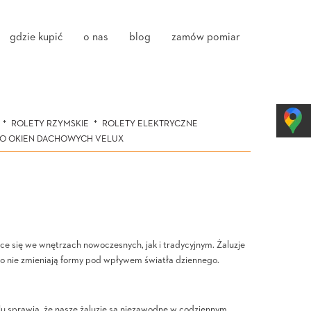
gdzie kupić
o nas
blog
zamów pomiar
ROLETY RZYMSKIE
ROLETY ELEKTRYCZNE
DO OKIEN DACHOWYCH VELUX
ce się we wnętrzach nowoczesnych, jak i tradycyjnym. Żaluzje
co nie zmieniają formy pod wpływem światła dziennego.
u sprawia, że nasze żaluzje są niezawodne w codziennym