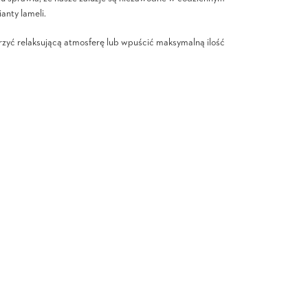
anty lameli.
rzyć relaksującą atmosferę lub wpuścić maksymalną ilość