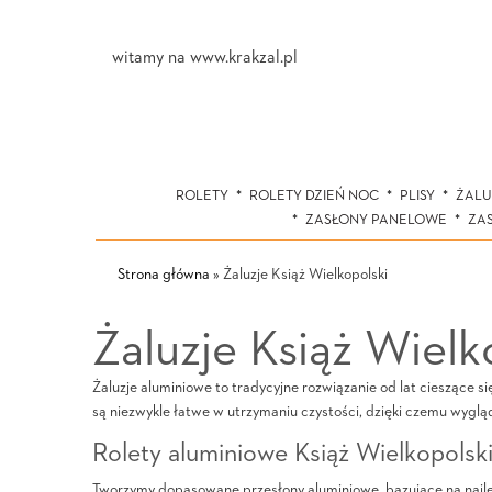
witamy na www.krakzal.pl
ROLETY
ROLETY DZIEŃ NOC
PLISY
ŻALU
ZASŁONY PANELOWE
ZA
Strona główna
»
Żaluzje Książ Wielkopolski
Żaluzje Książ Wielk
Żaluzje aluminiowe to tradycyjne rozwiązanie od lat cieszące 
są niezwykle łatwe w utrzymaniu czystości, dzięki czemu wygl
Rolety aluminiowe Książ Wielkopolski
Tworzymy dopasowane przesłony aluminiowe, bazujące na najle