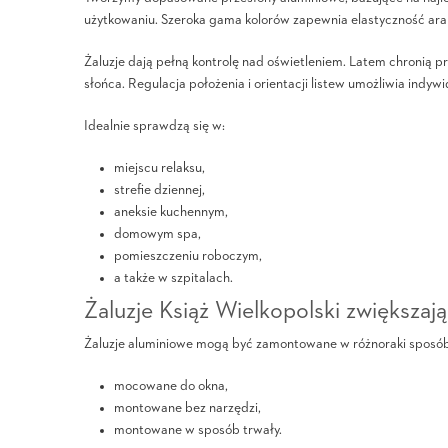
użytkowaniu. Szeroka gama kolorów zapewnia elastyczność aran
Żaluzje dają pełną kontrolę nad oświetleniem. Latem chronią 
słońca. Regulacja położenia i orientacji listew umożliwia ind
Idealnie sprawdzą się w:
miejscu relaksu,
strefie dziennej,
aneksie kuchennym,
domowym spa,
pomieszczeniu roboczym,
a także w szpitalach.
Żaluzje Książ Wielkopolski zwiększa
Żaluzje aluminiowe mogą być zamontowane w różnoraki sposób,
mocowane do okna,
montowane bez narzędzi,
montowane w sposób trwały.