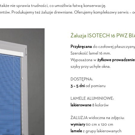
akże nie sprawia trudności, co umożliwia łatwą konserwację.
entów. Produkujemy też żaluzje drewniane. Oferujemy kompleksowy serwis – o
Żaluzja ISOTECH 16 PWZ B
Przykręcana
do czołowej płaszczyzn
Szerokość lamel 16 mm.
Wyposażona w
żyłkowe prowadzenie
szyby przy uchyle okna.
DOSTĘPNA:
3 – 5 dni
od pomiaru
LAMELE ALUMINIOWE:
lakierowane
8 kolorów
ŻALUZJA widoczna na zdjęciu:
wymiary
60 cm x 120 cm
lamele
z grupy lakierowanych