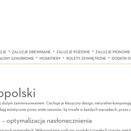
ZJE
ŻALUZJE DREWNIANE
ŻALUZJE POZIOME
ŻALUZJE PIONOWE
SŁONY SZNURKOWE
MOSKITIERY
ROLETY ZEWNĘTRZNE
DODATKI 
opolski
się dużym zainteresowaniem. Cechuje je klasyczny design, naturalnie komponują
ądają estetycznie przez wiele sezonów. Są trwałe w każdych warunkach, przez 
 – optymalizacja nasłonecznienia
pszych materiałach. Wykorzystanie podczas produkcji trwałych stopów metal