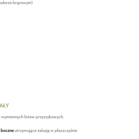
kolorze brązowym)
IAŁY
y wymiennych listew przyszybowych.
 boczne
utrzymujące żaluzję w płaszczyźnie