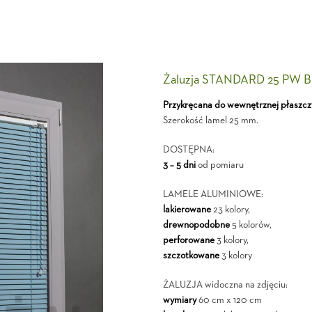
Żaluzja STANDARD 25 PW B
Przykręcana do wewnętrznej płaszcz
Szerokość lamel 25 mm.
DOSTĘPNA:
3 – 5 dni
od pomiaru
LAMELE ALUMINIOWE:
lakierowane
23 kolory,
drewnopodobne
5 kolorów,
perforowane
3 kolory,
szczotkowane
3 kolory
ŻALUZJA widoczna na zdjęciu:
wymiary
60 cm x 120 cm