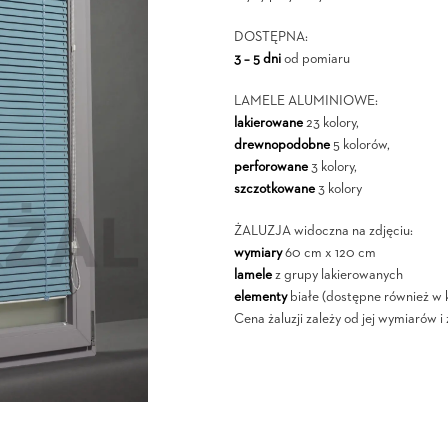
DOSTĘPNA:
3 – 5 dni
od pomiaru
LAMELE ALUMINIOWE:
lakierowane
23 kolory,
drewnopodobne
5 kolorów,
perforowane
3 kolory,
szczotkowane
3 kolory
ŻALUZJA widoczna na zdjęciu:
wymiary
60 cm x 120 cm
lamele
z grupy lakierowanych
elementy
białe (dostępne również w 
Cena żaluzji zależy od jej wymiarów 