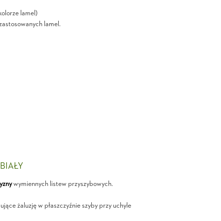
olorze lamel)
i zastosowanych lamel.
 BIAŁY
yzny
wymiennych listew przyszybowych.
jące żaluzję w płaszczyźnie szyby przy uchyle