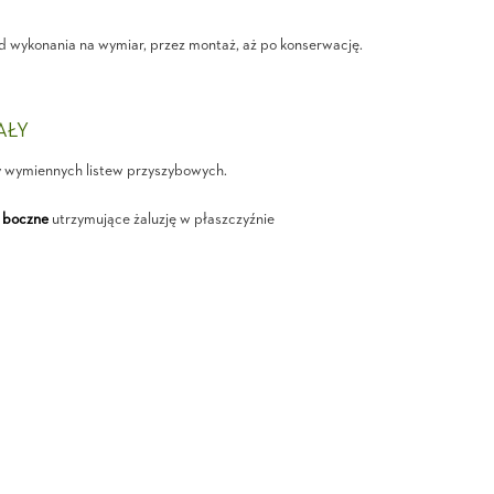
d wykonania na wymiar, przez montaż, aż po konserwację.
IAŁY
y wymiennych listew przyszybowych.
 boczne
utrzymujące żaluzję w płaszczyźnie