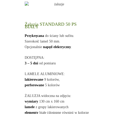
Żaluzja STANDARD 50 PS
BIAŁY
Przykręcana
do ściany lub sufitu.
Szerokość lamel 50 mm.
Opcjonalnie
napęd elektryczny
.
DOSTĘPNA:
3 – 5 dni
od pomiaru
LAMELE ALUMINIOWE:
lakierowane
9 kolorów,
perforowane
5 kolorów
ŻALUZJA widoczna na zdjęciu:
wymiary
130 cm x 160 cm
lamele
z grupy lakierowanych
elementy
białe (dostępne również w kolorze