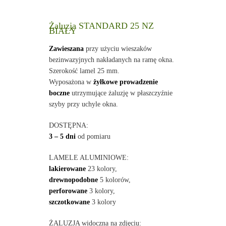
Żaluzja STANDARD 25 NZ
BIAŁY
Zawieszana
przy użyciu wieszaków
bezinwazyjnych nakładanych na ramę okna.
Szerokość lamel 25 mm.
Wyposażona w
żyłkowe prowadzenie
boczne
utrzymujące żaluzję w płaszczyźnie
szyby przy uchyle okna.
DOSTĘPNA:
3 – 5 dni
od pomiaru
LAMELE ALUMINIOWE:
lakierowane
23 kolory,
drewnopodobne
5 kolorów,
perforowane
3 kolory,
szczotkowane
3 kolory
ŻALUZJA widoczna na zdjęciu: