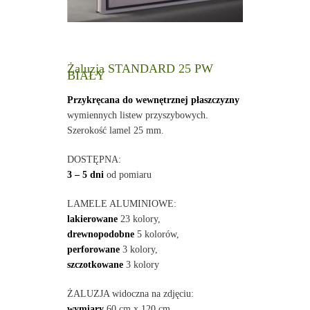
Żaluzja STANDARD 25 PW
BIAŁY
Przykręcana do wewnętrznej płaszczyzny
wymiennych listew przyszybowych.
Szerokość lamel 25 mm.
DOSTĘPNA:
3 – 5 dni
od pomiaru
LAMELE ALUMINIOWE:
lakierowane
23 kolory,
drewnopodobne
5 kolorów,
perforowane
3 kolory,
szczotkowane
3 kolory
ŻALUZJA widoczna na zdjęciu:
wymiary
60 cm x 120 cm