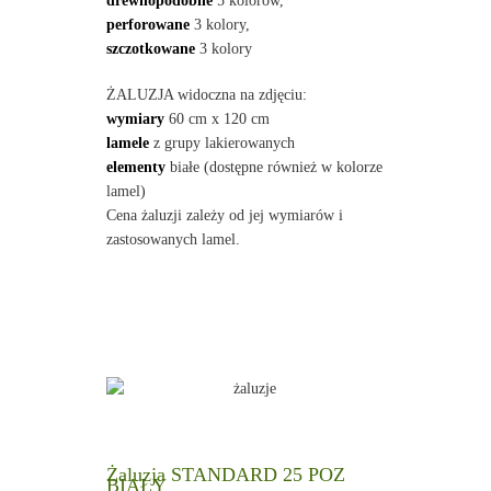
drewnopodobne
5 kolorów,
perforowane
3 kolory,
szczotkowane
3 kolory
ŻALUZJA widoczna na zdjęciu:
wymiary
60 cm x 120 cm
lamele
z grupy lakierowanych
elementy
białe (dostępne również w kolorze
lamel)
Cena żaluzji zależy od jej wymiarów i
zastosowanych lamel.
Żaluzja STANDARD 25 POZ
BIAŁY