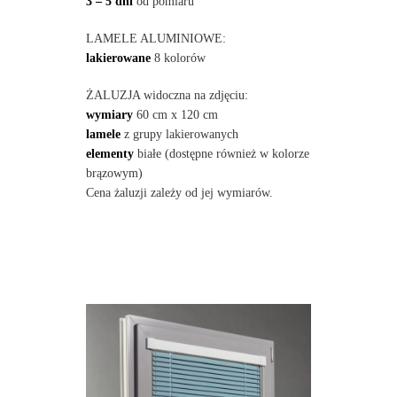
3 – 5 dni
od pomiaru
LAMELE ALUMINIOWE:
lakierowane
8 kolorów
ŻALUZJA widoczna na zdjęciu:
wymiary
60 cm x 120 cm
lamele
z grupy lakierowanych
elementy
białe (dostępne również w kolorze
brązowym)
Cena żaluzji zależy od jej wymiarów.