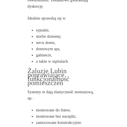
oświetleniem. Dodatkowo gwarantują
dyskrecję.
Idealnie sprawdzą się w:
sypialni,
strefie dziennej,
sercu domu,
domowym spa,
gabinecie,
a także w szpitalach.
Żaluzje Lubin
poprawiające
funkcjonalność
pomieszczeń
Systemy te dają elastyczność montażową,
np.:
montowane do listew,
montowane bez narzędzi,
zamocowane konstrukcyjnie.