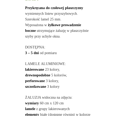
Przykręcana do czołowej płaszczyzny
wymiennych listew przyszybowych.
Szerokość lamel 25 mm.
Wyposażona w
żyłkowe prowadzenie
boczne
utrzymujące żaluzję w płaszczyźnie
szyby przy uchyle okna.
DOSTĘPNA:
3 – 5 dni
od pomiaru
LAMELE ALUMINIOWE:
lakierowane
23 kolory,
drewnopodobne
5 kolorów,
perforowane
3 kolory,
szczotkowane
3 kolory
ŻALUZJA widoczna na zdjęciu:
wymiary
60 cm x 120 cm
lamele
z grupy lakierowanych
elementy
białe (dostępne również w kolorze