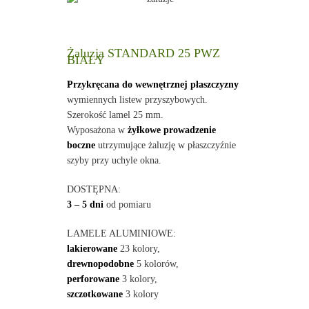
Żaluzja STANDARD 25 PWZ
BIAŁY
Przykręcana do wewnętrznej płaszczyzny
wymiennych listew przyszybowych.
Szerokość lamel 25 mm.
Wyposażona w
żyłkowe prowadzenie
boczne
utrzymujące żaluzję w płaszczyźnie
szyby przy uchyle okna.
DOSTĘPNA:
3 – 5 dni
od pomiaru
LAMELE ALUMINIOWE:
lakierowane
23 kolory,
drewnopodobne
5 kolorów,
perforowane
3 kolory,
szczotkowane
3 kolory