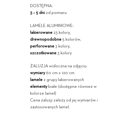
DOSTĘPNA:
3 – 5 dni
od pomiaru
LAMELE ALUMINIOWE:
lakierowane
23 kolory,
drewnopodobne
5 kolorów,
perforowane
3 kolory,
szczotkowane
3 kolory
ŻALUZJA widoczna na zdjęciu:
wymiary
60 cm x 120 cm
lamele
z grupy lakierowanych
elementy
białe (dostępne również w
kolorze lamel)
Cena żaluzji zależy od jej wymiarów i
zastosowanych lamel.