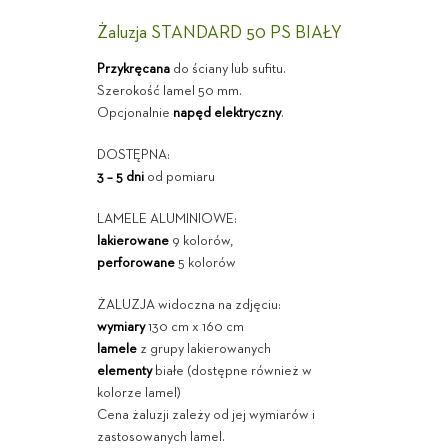
Żaluzja STANDARD 50 PS BIAŁY
Przykręcana
do ściany lub sufitu.
Szerokość lamel 50 mm.
Opcjonalnie
napęd elektryczny
.
DOSTĘPNA:
3 – 5 dni
od pomiaru
LAMELE ALUMINIOWE:
lakierowane
9 kolorów,
perforowane
5 kolorów
ŻALUZJA widoczna na zdjęciu:
wymiary
130 cm x 160 cm
lamele
z grupy lakierowanych
elementy
białe (dostępne również w
kolorze lamel)
Cena żaluzji zależy od jej wymiarów i
zastosowanych lamel.