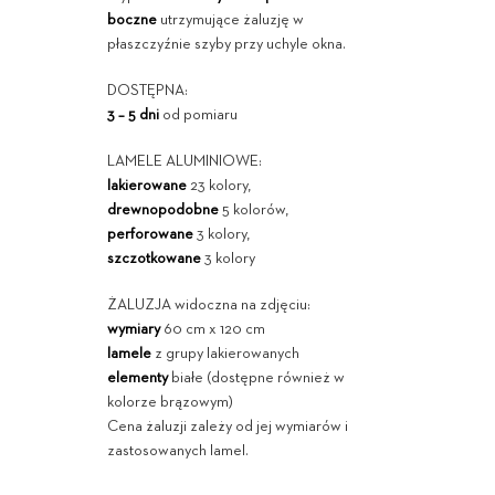
boczne
utrzymujące żaluzję w
płaszczyźnie szyby przy uchyle okna.
DOSTĘPNA:
3 – 5 dni
od pomiaru
LAMELE ALUMINIOWE:
lakierowane
23 kolory,
drewnopodobne
5 kolorów,
perforowane
3 kolory,
szczotkowane
3 kolory
ŻALUZJA widoczna na zdjęciu:
wymiary
60 cm x 120 cm
lamele
z grupy lakierowanych
elementy
białe (dostępne również w
kolorze brązowym)
Cena żaluzji zależy od jej wymiarów i
zastosowanych lamel.