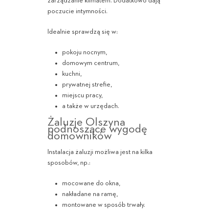
zarządzanie klimatem. Dodatkowo dają
poczucie intymności.
Idealnie sprawdzą się w:
pokoju nocnym,
domowym centrum,
kuchni,
prywatnej strefie,
miejscu pracy,
a także w urzędach.
Żaluzje Olszyna
podnoszące wygodę
domowników
Instalacja żaluzji możliwa jest na kilka
sposobów, np.:
mocowane do okna,
nakładane na ramę,
montowane w sposób trwały.