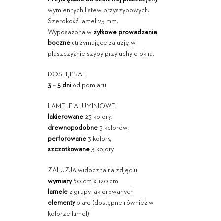
wymiennych listew przyszybowych.
Szerokość lamel 25 mm.
Wyposażona w
żyłkowe prowadzenie
boczne
utrzymujące żaluzję w
płaszczyźnie szyby przy uchyle okna.
DOSTĘPNA:
3 – 5 dni
od pomiaru
LAMELE ALUMINIOWE:
lakierowane
23 kolory,
drewnopodobne
5 kolorów,
perforowane
3 kolory,
szczotkowane
3 kolory
ŻALUZJA widoczna na zdjęciu:
wymiary
60 cm x 120 cm
lamele
z grupy lakierowanych
elementy
białe (dostępne również w
kolorze lamel)