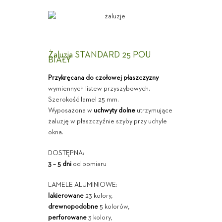
Żaluzja STANDARD 25 POU
BIAŁY
Przykręcana do czołowej płaszczyzny
wymiennych listew przyszybowych.
Szerokość lamel 25 mm.
Wyposażona w
uchwyty dolne
utrzymujące
żaluzję w płaszczyźnie szyby przy uchyle
okna.
DOSTĘPNA:
3 – 5 dni
od pomiaru
LAMELE ALUMINIOWE:
lakierowane
23 kolory,
drewnopodobne
5 kolorów,
perforowane
3 kolory,