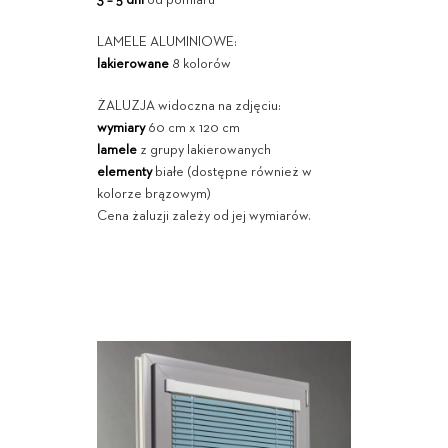
3 – 5 dni
od pomiaru
LAMELE ALUMINIOWE:
lakierowane
8 kolorów
ŻALUZJA widoczna na zdjęciu:
wymiary
60 cm x 120 cm
lamele
z grupy lakierowanych
elementy
białe (dostępne również w
kolorze brązowym)
Cena żaluzji zależy od jej wymiarów.