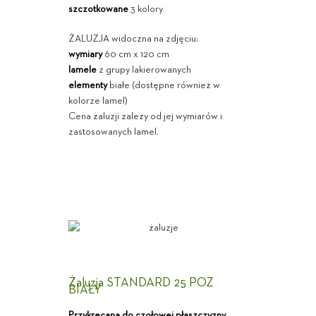
szczotkowane
3 kolory
ŻALUZJA widoczna na zdjęciu:
wymiary
60 cm x 120 cm
lamele
z grupy lakierowanych
elementy
białe (dostępne również w
kolorze lamel)
Cena żaluzji zależy od jej wymiarów i
zastosowanych lamel.
Żaluzja STANDARD 25 POZ
BIAŁY
Przykręcana do czołowej płaszczyzny