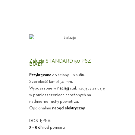
Żaluzja STANDARD 50 PSZ
BIAŁY
Przykręcana
do ściany lub sufitu.
Szerokość lamel 50 mm.
Wyposażone w
naciąg
stabilizujący żaluzję
w pomieszczeniach narażonych na
nadmierne ruchy powietrza.
Opcjonalnie
napęd elektryczny
.
DOSTĘPNA:
3 – 5 dni
od pomiaru