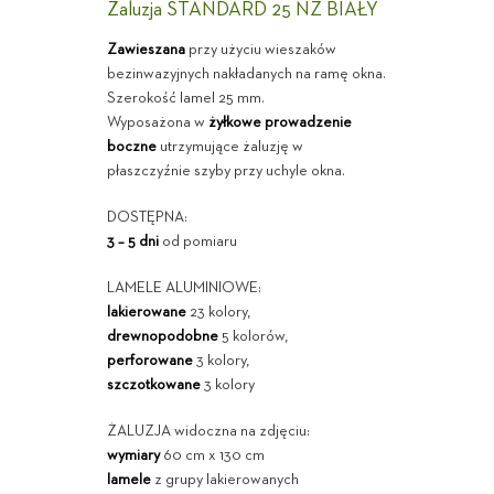
Żaluzja STANDARD 25 NZ BIAŁY
Zawieszana
przy użyciu wieszaków
bezinwazyjnych nakładanych na ramę okna.
Szerokość lamel 25 mm.
Wyposażona w
żyłkowe prowadzenie
boczne
utrzymujące żaluzję w
płaszczyźnie szyby przy uchyle okna.
DOSTĘPNA:
3 – 5 dni
od pomiaru
LAMELE ALUMINIOWE:
lakierowane
23 kolory,
drewnopodobne
5 kolorów,
perforowane
3 kolory,
szczotkowane
3 kolory
ŻALUZJA widoczna na zdjęciu:
wymiary
60 cm x 130 cm
lamele
z grupy lakierowanych