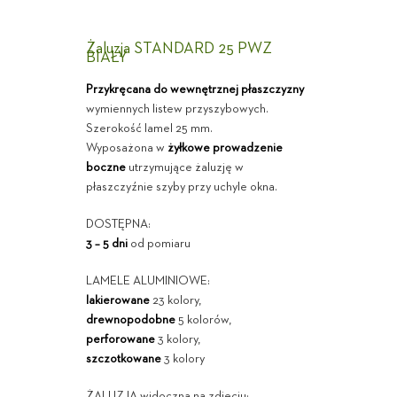
Żaluzja STANDARD 25 PWZ
BIAŁY
Przykręcana do wewnętrznej płaszczyzny
wymiennych listew przyszybowych.
Szerokość lamel 25 mm.
Wyposażona w
żyłkowe prowadzenie
boczne
utrzymujące żaluzję w
płaszczyźnie szyby przy uchyle okna.
DOSTĘPNA:
3 – 5 dni
od pomiaru
LAMELE ALUMINIOWE:
lakierowane
23 kolory,
drewnopodobne
5 kolorów,
perforowane
3 kolory,
szczotkowane
3 kolory
ŻALUZJA widoczna na zdjęciu: