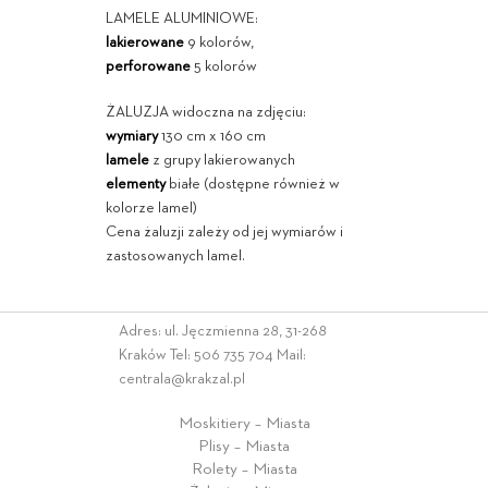
LAMELE ALUMINIOWE:
lakierowane
9 kolorów,
perforowane
5 kolorów
ŻALUZJA widoczna na zdjęciu:
wymiary
130 cm x 160 cm
lamele
z grupy lakierowanych
elementy
białe (dostępne również w
kolorze lamel)
Cena żaluzji zależy od jej wymiarów i
zastosowanych lamel.
Adres: ul. Jęczmienna 28, 31-268
Kraków Tel:
506 735 704
Mail:
centrala@krakzal.pl
Moskitiery – Miasta
Plisy – Miasta
Rolety – Miasta