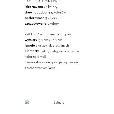
LAMELE ALUMINIOWE:
lakierowane
23 kolory,
drewnopodobne
5 kolorów,
perforowane
3 kolory,
szczotkowane
3 kolory
ŻALUZJA widoczna na zdjęciu:
wymiary
130 cm x 160 cm
lamele
z grupy lakierowanych
elementy
białe (dostępne również w
kolorze lamel)
Cena żaluzji zależy od jej wymiarów i
zastosowanych lamel.