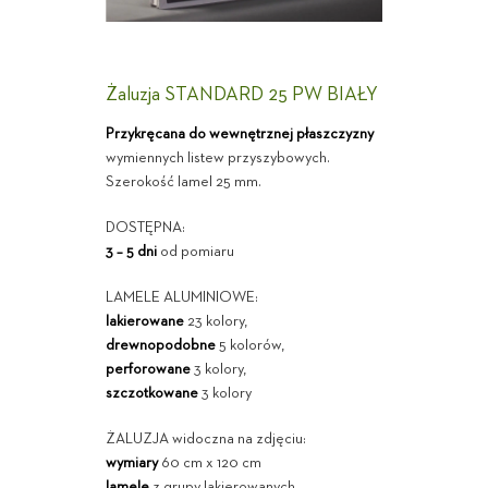
Żaluzja STANDARD 25 PW BIAŁY
Przykręcana do wewnętrznej płaszczyzny
wymiennych listew przyszybowych.
Szerokość lamel 25 mm.
DOSTĘPNA:
3 – 5 dni
od pomiaru
LAMELE ALUMINIOWE:
lakierowane
23 kolory,
drewnopodobne
5 kolorów,
perforowane
3 kolory,
szczotkowane
3 kolory
ŻALUZJA widoczna na zdjęciu:
wymiary
60 cm x 120 cm
lamele
z grupy lakierowanych