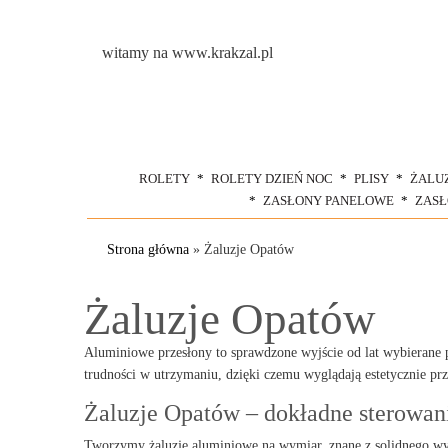
witamy na www.krakzal.pl
ROLETY
ROLETY DZIEŃ NOC
PLISY
ŻALU
ZASŁONY PANELOWE
ZAS
Strona główna
»
Żaluzje Opatów
Żaluzje Opatów
Aluminiowe przesłony to sprawdzone wyjście od lat wybierane pr
trudności w utrzymaniu, dzięki czemu wyglądają estetycznie pr
Żaluzje Opatów – dokładne sterowan
Tworzymy żaluzje aluminiowe na wymiar, znane z solidnego wy