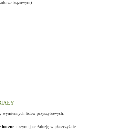
 kolorze brązowym)
 BIAŁY
ny wymiennych listew przyszybowych.
e boczne
utrzymujące żaluzję w płaszczyźnie