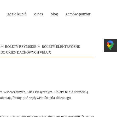
gdzie kupić
o nas
blog
zamów pomiar
ROLETY RZYMSKIE
ROLETY ELEKTRYCZNE
 DO OKIEN DACHOWYCH VELUX
h współczesnych, jak i klasycznym. Rolety te nie sprawiają
 zmieniają formy pod wpływem światła dziennego.
sze żaluzje są niezawodne w codziennym użytkowaniu. Szeroka