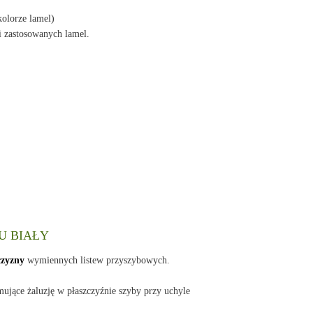
kolorze lamel)
i zastosowanych lamel.
WU BIAŁY
czyzny
wymiennych listew przyszybowych.
ujące żaluzję w płaszczyźnie szyby przy uchyle