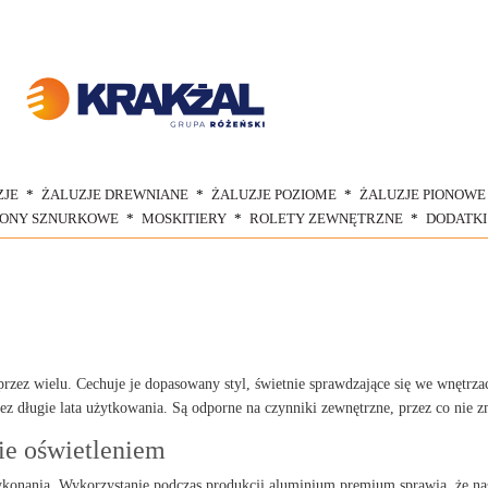
ZJE
ŻALUZJE DREWNIANE
ŻALUZJE POZIOME
ŻALUZJE PIONOWE
ŁONY SZNURKOWE
MOSKITIERY
ROLETY ZEWNĘTRZNE
DODATKI
zez wielu. Cechuje je dopasowany styl, świetnie sprawdzające się we wnętrzac
zez długie lata użytkowania. Są odporne na czynniki zewnętrzne, przez co nie
ie oświetleniem
konania. Wykorzystanie podczas produkcji aluminium premium sprawia, że na