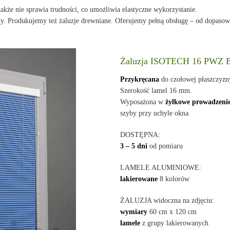
kże nie sprawia trudności, co umożliwia elastyczne wykorzystanie.
ekty. Produkujemy też żaluzje drewniane. Oferujemy pełną obsługę – od dopasow
Żaluzja ISOTECH 16 PWZ
Przykręcana
do czołowej płaszczyz
Szerokość lamel 16 mm.
Wyposażona w
żyłkowe prowadzeni
szyby przy uchyle okna.
DOSTĘPNA:
3 – 5 dni
od pomiaru
LAMELE ALUMINIOWE:
lakierowane
8 kolorów
ŻALUZJA widoczna na zdjęciu:
wymiary
60 cm x 120 cm
lamele
z grupy lakierowanych