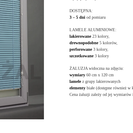
DOSTĘPNA:
3 – 5 dni
od pomiaru
LAMELE ALUMINIOWE:
lakierowane
23 kolory,
drewnopodobne
5 kolorów,
perforowane
3 kolory,
szczotkowane
3 kolory
ŻALUZJA widoczna na zdjęciu:
wymiary
60 cm x 120 cm
lamele
z grupy lakierowanych
elementy
białe (dostępne również w
Cena żaluzji zależy od jej wymiarów 