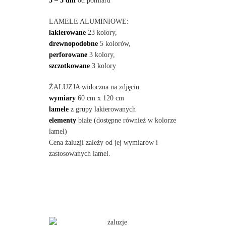
3 – 5 dni
od pomiaru
LAMELE ALUMINIOWE:
lakierowane
23 kolory,
drewnopodobne
5 kolorów,
perforowane
3 kolory,
szczotkowane
3 kolory
ŻALUZJA widoczna na zdjęciu:
wymiary
60 cm x 120 cm
lamele
z grupy lakierowanych
elementy
białe (dostępne również w kolorze
lamel)
Cena żaluzji zależy od jej wymiarów i
zastosowanych lamel.