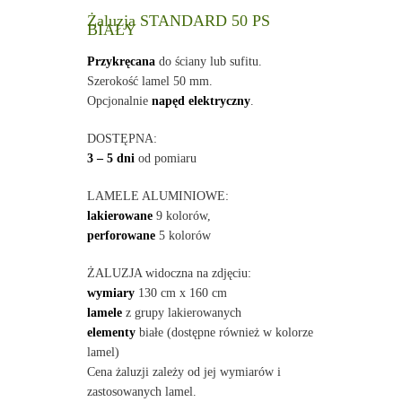
Żaluzja STANDARD 50 PS
BIAŁY
Przykręcana
do ściany lub sufitu.
Szerokość lamel 50 mm.
Opcjonalnie
napęd elektryczny
.
DOSTĘPNA:
3 – 5 dni
od pomiaru
LAMELE ALUMINIOWE:
lakierowane
9 kolorów,
perforowane
5 kolorów
ŻALUZJA widoczna na zdjęciu:
wymiary
130 cm x 160 cm
lamele
z grupy lakierowanych
elementy
białe (dostępne również w kolorze
lamel)
Cena żaluzji zależy od jej wymiarów i
zastosowanych lamel.