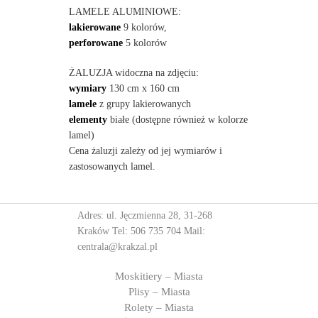
LAMELE ALUMINIOWE:
lakierowane
9 kolorów,
perforowane
5 kolorów
ŻALUZJA widoczna na zdjęciu:
wymiary
130 cm x 160 cm
lamele
z grupy lakierowanych
elementy
białe (dostępne również w kolorze
lamel)
Cena żaluzji zależy od jej wymiarów i
zastosowanych lamel.
Adres: ul. Jęczmienna 28, 31-268
Kraków Tel:
506 735 704
Mail:
centrala@krakzal.pl
Moskitiery – Miasta
Plisy – Miasta
Rolety – Miasta