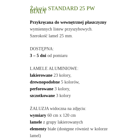
Żaluzja STANDARD 25 PW
BIAŁY
Przykręcana do wewnętrznej płaszczyzny
wymiennych listew przyszybowych.
Szerokość lamel 25 mm.
DOSTĘPNA:
3 – 5 dni
od pomiaru
LAMELE ALUMINIOWE:
lakierowane
23 kolory,
drewnopodobne
5 kolorów,
perforowane
3 kolory,
szczotkowane
3 kolory
ŻALUZJA widoczna na zdjęciu:
wymiary
60 cm x 120 cm
lamele
z grupy lakierowanych
elementy
białe (dostępne również w kolorze
lamel)