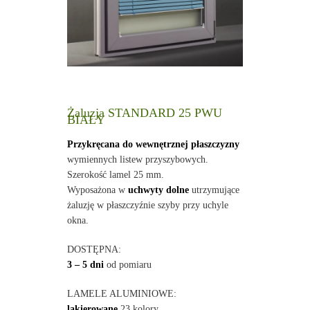
Żaluzja STANDARD 25 PWU
BIAŁY
Przykręcana do wewnętrznej płaszczyzny
wymiennych listew przyszybowych.
Szerokość lamel 25 mm.
Wyposażona w
uchwyty dolne
utrzymujące
żaluzję w płaszczyźnie szyby przy uchyle
okna.
DOSTĘPNA:
3 – 5 dni
od pomiaru
LAMELE ALUMINIOWE:
lakierowane
23 kolory,