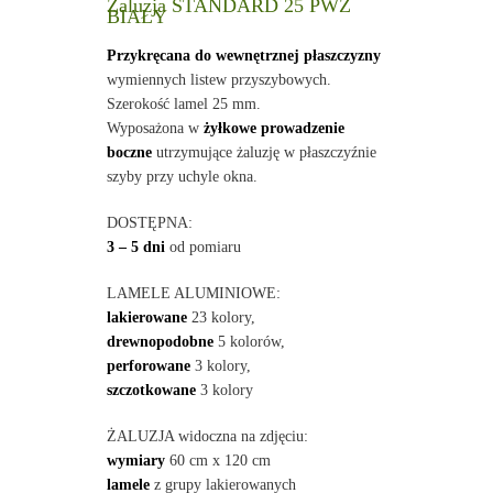
Żaluzja STANDARD 25 PWZ
BIAŁY
Przykręcana do wewnętrznej płaszczyzny
wymiennych listew przyszybowych.
Szerokość lamel 25 mm.
Wyposażona w
żyłkowe prowadzenie
boczne
utrzymujące żaluzję w płaszczyźnie
szyby przy uchyle okna.
DOSTĘPNA:
3 – 5 dni
od pomiaru
LAMELE ALUMINIOWE:
lakierowane
23 kolory,
drewnopodobne
5 kolorów,
perforowane
3 kolory,
szczotkowane
3 kolory
ŻALUZJA widoczna na zdjęciu:
wymiary
60 cm x 120 cm
lamele
z grupy lakierowanych