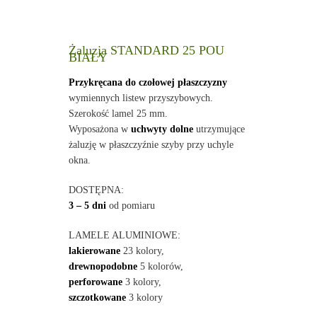
Żaluzja STANDARD 25 POU
BIAŁY
Przykręcana do czołowej płaszczyzny
wymiennych listew przyszybowych.
Szerokość lamel 25 mm.
Wyposażona w
uchwyty dolne
utrzymujące
żaluzję w płaszczyźnie szyby przy uchyle
okna.
DOSTĘPNA:
3 – 5 dni
od pomiaru
LAMELE ALUMINIOWE:
lakierowane
23 kolory,
drewnopodobne
5 kolorów,
perforowane
3 kolory,
szczotkowane
3 kolory