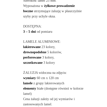
Szerokość lamel 25 mm.
Wyposażona w
żyłkowe prowadzenie
boczne
utrzymujące żaluzję w płaszczyźnie
szyby przy uchyle okna.
DOSTĘPNA:
3 – 5 dni
od pomiaru
LAMELE ALUMINIOWE:
lakierowane
23 kolory,
drewnopodobne
5 kolorów,
perforowane
3 kolory,
szczotkowane
3 kolory
ŻALUZJA widoczna na zdjęciu:
wymiary
60 cm x 120 cm
lamele
z grupy lakierowanych
elementy
białe (dostępne również w kolorze
lamel)
Cena żaluzji zależy od jej wymiarów i
zastosowanych lamel.