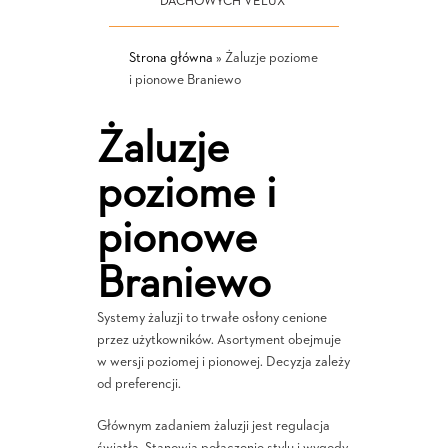
DACHOWYCH VELUX
Strona główna
»
Żaluzje poziome
i pionowe Braniewo
Żaluzje
poziome i
pionowe
Braniewo
Systemy żaluzji to trwałe osłony cenione
przez użytkowników. Asortyment obejmuje
w wersji poziomej i pionowej. Decyzja zależy
od preferencji.
Głównym zadaniem żaluzji jest regulacja