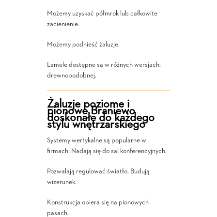
Możemy uzyskać półmrok lub całkowite
zacienienie.
Możemy podnieść żaluzje.
Lamele dostępne są w różnych wersjach:
drewnopodobnej.
Żaluzje poziome i
pionowe Braniewo
doskonałe do każdego
stylu wnętrzarskiego
Systemy wertykalne są popularne w
firmach. Nadają się do sal konferencyjnych.
Pozwalają regulować światło. Budują
wizerunek.
Konstrukcja opiera się na pionowych
pasach.