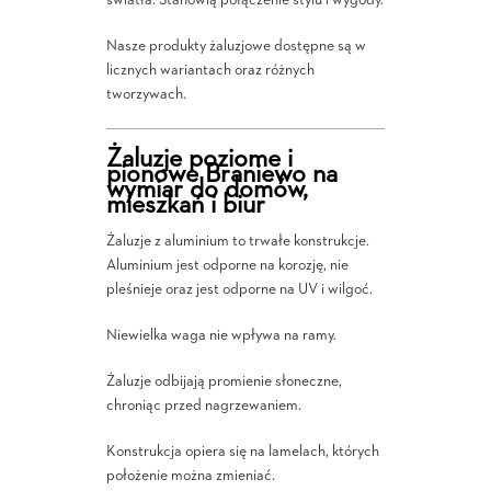
światła. Stanowią połączenie stylu i wygody.
Nasze produkty żaluzjowe dostępne są w
licznych wariantach oraz różnych
tworzywach.
Żaluzje poziome i
pionowe Braniewo na
wymiar do domów,
mieszkań i biur
Żaluzje z aluminium to trwałe konstrukcje.
Aluminium jest odporne na korozję, nie
pleśnieje oraz jest odporne na UV i wilgoć.
Niewielka waga nie wpływa na ramy.
Żaluzje odbijają promienie słoneczne,
chroniąc przed nagrzewaniem.
Konstrukcja opiera się na lamelach, których
położenie można zmieniać.