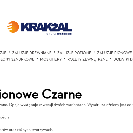
ZJE
ŻALUZJE DREWNIANE
ŻALUZJE POZIOME
ŻALUZJE PIONOWE
SŁONY SZNURKOWE
MOSKITIERY
ROLETY ZEWNĘTRZNE
DODATKI 
pionowe Czarne
ane. Opcja występuje w wersji dwóch wariantach. Wybór uzależniony jest od f
nością.
lorów oraz różnych tworzywach.