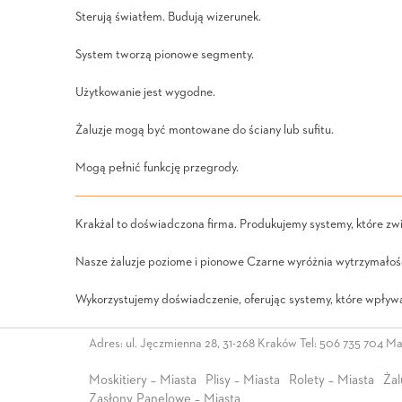
Sterują światłem. Budują wizerunek.
System tworzą pionowe segmenty.
Użytkowanie jest wygodne.
Żaluzje mogą być montowane do ściany lub sufitu.
Mogą pełnić funkcję przegrody.
Krakżal to doświadczona firma. Produkujemy systemy, które zwi
Nasze żaluzje poziome i pionowe Czarne wyróżnia wytrzymałoś
Wykorzystujemy doświadczenie, oferując systemy, które wpływa
Adres: ul. Jęczmienna 28, 31-268 Kraków Tel:
506 735 704
Mai
Moskitiery – Miasta
Plisy – Miasta
Rolety – Miasta
Żal
Zasłony Panelowe – Miasta