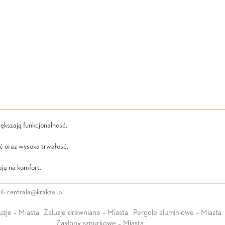
ększają funkcjonalność.
ć oraz wysoka trwałość.
ją na komfort.
l:
centrala@krakzal.pl
uzje – Miasta
Żaluzje drewniane – Miasta
Pergole aluminiowe – Miasta
Zasłony sznurkowe – Miasta