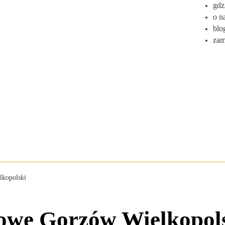
gdz
o n
blo
zam
lkopolski
nowe Gorzów Wielkopol