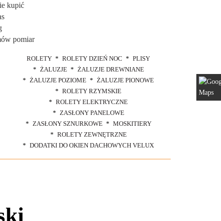
ie kupić
as
g
ów pomiar
ROLETY
ROLETY DZIEŃ NOC
PLISY
ŻALUZJE
ŻALUZJE DREWNIANE
ŻALUZJE POZIOME
ŻALUZJE PIONOWE
ROLETY RZYMSKIE
ROLETY ELEKTRYCZNE
ZASŁONY PANELOWE
ZASŁONY SZNURKOWE
MOSKITIERY
ROLETY ZEWNĘTRZNE
DODATKI DO OKIEN DACHOWYCH VELUX
ski