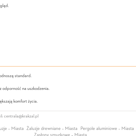
gląd.
podnoszą standard.
az odporność na uszkodzenia.
kszają komfort życia.
l:
centrala@krakzal.pl
uzje – Miasta
Żaluzje drewniane – Miasta
Pergole aluminiowe – Miasta
Zasłony sznurkowe – Miasta