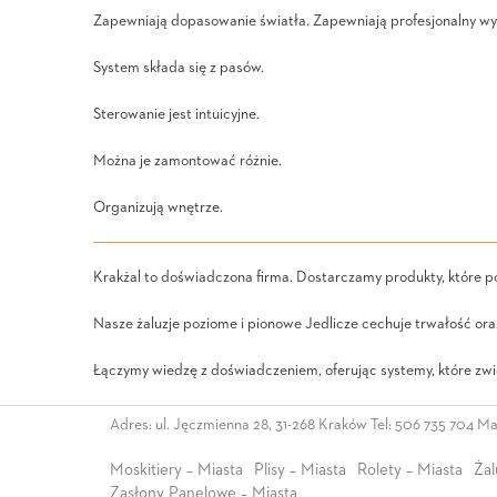
Zapewniają dopasowanie światła. Zapewniają profesjonalny wy
System składa się z pasów.
Sterowanie jest intuicyjne.
Można je zamontować różnie.
Organizują wnętrze.
Krakżal to doświadczona firma. Dostarczamy produkty, które 
Nasze żaluzje poziome i pionowe Jedlicze cechuje trwałość or
Łączymy wiedzę z doświadczeniem, oferując systemy, które zwię
Adres: ul. Jęczmienna 28, 31-268 Kraków Tel:
506 735 704
Mai
Moskitiery – Miasta
Plisy – Miasta
Rolety – Miasta
Żal
Zasłony Panelowe – Miasta