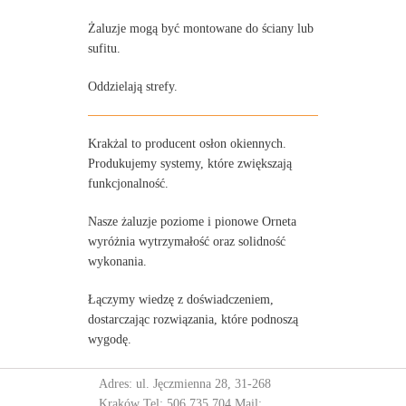
Żaluzje mogą być montowane do ściany lub
sufitu.
Oddzielają strefy.
Krakżal to producent osłon okiennych.
Produkujemy systemy, które zwiększają
funkcjonalność.
Nasze żaluzje poziome i pionowe Orneta
wyróżnia wytrzymałość oraz solidność
wykonania.
Łączymy wiedzę z doświadczeniem,
dostarczając rozwiązania, które podnoszą
wygodę.
Adres: ul. Jęczmienna 28, 31-268
Kraków Tel:
506 735 704
Mail: