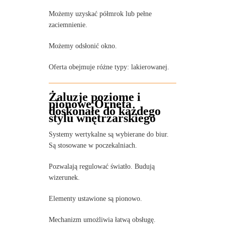
Możemy uzyskać półmrok lub pełne
zaciemnienie.
Możemy odsłonić okno.
Oferta obejmuje różne typy: lakierowanej.
Żaluzje poziome i
pionowe Orneta
doskonałe do każdego
stylu wnętrzarskiego
Systemy wertykalne są wybierane do biur.
Są stosowane w poczekalniach.
Pozwalają regulować światło. Budują
wizerunek.
Elementy ustawione są pionowo.
Mechanizm umożliwia łatwą obsługę.