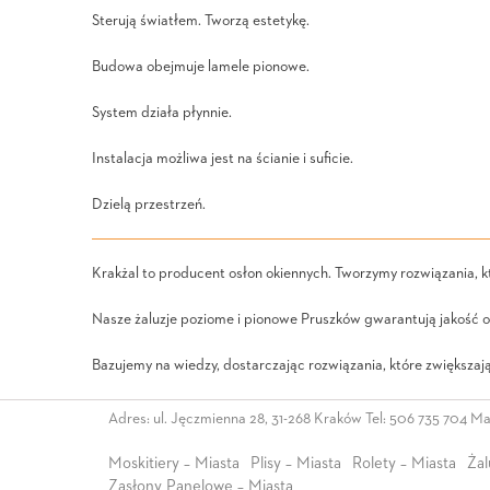
Sterują światłem. Tworzą estetykę.
Budowa obejmuje lamele pionowe.
System działa płynnie.
Instalacja możliwa jest na ścianie i suficie.
Dzielą przestrzeń.
Krakżal to producent osłon okiennych. Tworzymy rozwiązania, 
Nasze żaluzje poziome i pionowe Pruszków gwarantują jakość o
Bazujemy na wiedzy, dostarczając rozwiązania, które zwiększają
Adres: ul. Jęczmienna 28, 31-268 Kraków Tel:
506 735 704
Mai
Moskitiery – Miasta
Plisy – Miasta
Rolety – Miasta
Żal
Zasłony Panelowe – Miasta