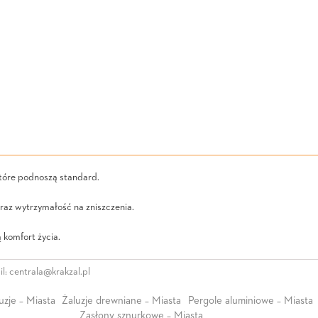
które podnoszą standard.
raz wytrzymałość na zniszczenia.
 komfort życia.
l:
centrala@krakzal.pl
uzje – Miasta
Żaluzje drewniane – Miasta
Pergole aluminiowe – Miasta
Zasłony sznurkowe – Miasta