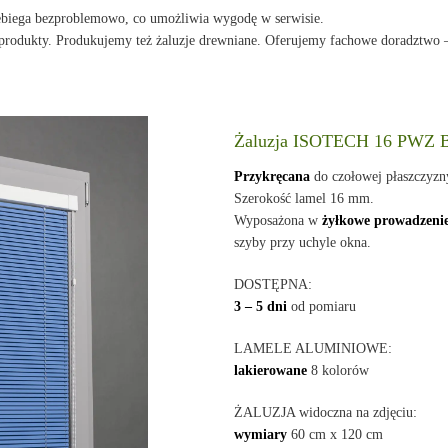
zebiega bezproblemowo, co umożliwia wygodę w serwisie.
i produkty. Produkujemy też żaluzje drewniane. Oferujemy fachowe doradztwo 
Żaluzja ISOTECH 16 PWZ
Przykręcana
do czołowej płaszczyz
Szerokość lamel 16 mm.
Wyposażona w
żyłkowe prowadzeni
szyby przy uchyle okna.
DOSTĘPNA:
3 – 5 dni
od pomiaru
LAMELE ALUMINIOWE:
lakierowane
8 kolorów
ŻALUZJA widoczna na zdjęciu:
wymiary
60 cm x 120 cm