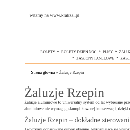
witamy na www.krakzal.pl
ROLETY
ROLETY DZIEŃ NOC
PLISY
ŻALU
ZASŁONY PANELOWE
ZAS
Strona główna
»
Żaluzje Rzepin
Żaluzje Rzepin
Żaluzje aluminiowe to uniwersalny system od lat wybierane prz
aluminiowe nie wymagają skomplikowanej konserwacji, dzięki 
Żaluzje Rzepin – dokładne sterowani
Tworzymy dopasowane osłony okienne, wyróżniające się wysoką 