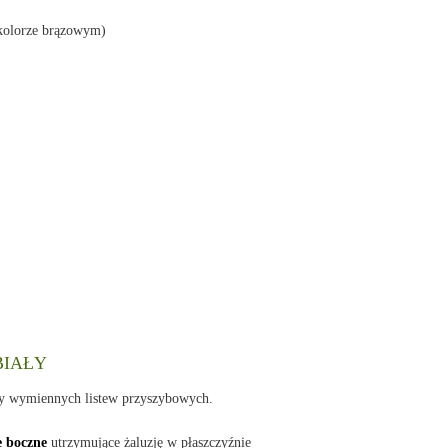
 kolorze brązowym)
 BIAŁY
ny wymiennych listew przyszybowych.
e boczne
utrzymujące żaluzję w płaszczyźnie