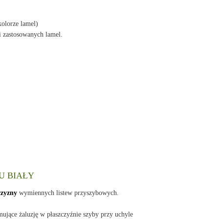
kolorze lamel)
i zastosowanych lamel.
WU BIAŁY
czyzny
wymiennych listew przyszybowych.
ujące żaluzję w płaszczyźnie szyby przy uchyle