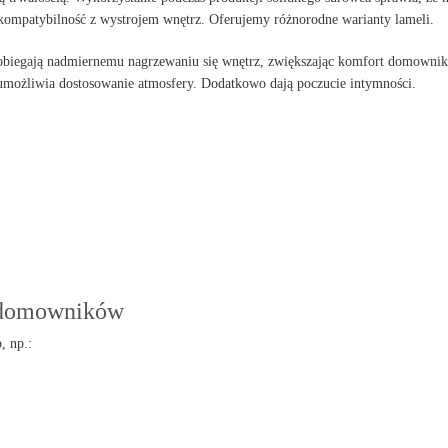
kompatybilność z wystrojem wnętrz. Oferujemy różnorodne warianty lameli.
obiegają nadmiernemu nagrzewaniu się wnętrz, zwiększając komfort domowni
i umożliwia dostosowanie atmosfery. Dodatkowo dają poczucie intymności.
 domowników
, np.: