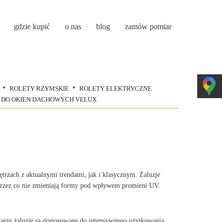
gdzie kupić
o nas
blog
zamów pomiar
ROLETY RZYMSKIE
ROLETY ELEKTRYCZNE
 DO OKIEN DACHOWYCH VELUX
trzach z aktualnymi trendami, jak i klasycznym. Żaluzje
przez co nie zmieniają formy pod wpływem promieni UV.
asze żaluzje są dostosowane do intensywnego użytkowania.