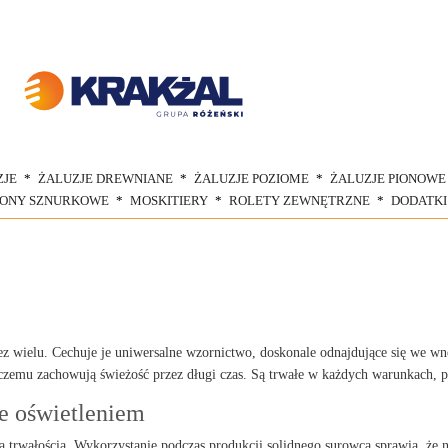
ZJE
ŻALUZJE DREWNIANE
ŻALUZJE POZIOME
ŻALUZJE PIONOWE
ŁONY SZNURKOWE
MOSKITIERY
ROLETY ZEWNĘTRZNE
DODATKI
ez wielu. Cechuje je uniwersalne wzornictwo, doskonale odnajdujące się we wnę
czemu zachowują świeżość przez długi czas. Są trwałe w każdych warunkach, 
e oświetleniem
trwałością. Wykorzystanie podczas produkcji solidnego surowca sprawia, że n