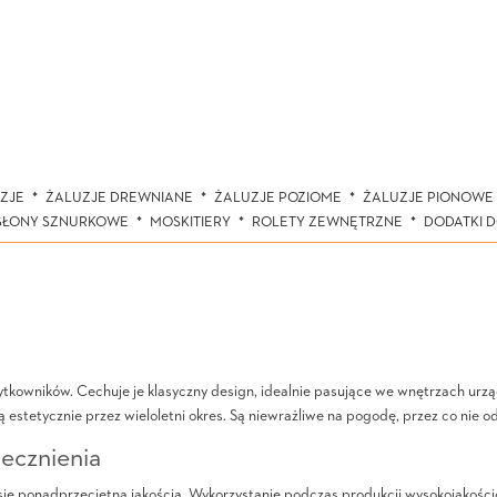
ZJE
ŻALUZJE DREWNIANE
ŻALUZJE POZIOME
ŻALUZJE PIONOWE
SŁONY SZNURKOWE
MOSKITIERY
ROLETY ZEWNĘTRZNE
DODATKI 
ytkowników. Cechuje je klasyczny design, idealnie pasujące we wnętrzach urzą
 estetycznie przez wieloletni okres. Są niewrażliwe na pogodę, przez co nie 
necznienia
ię ponadprzeciętną jakością. Wykorzystanie podczas produkcji wysokojakości