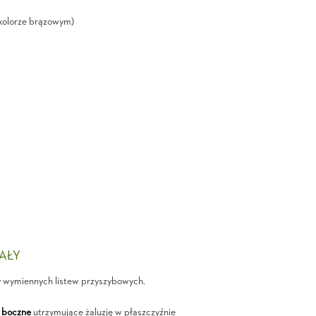
kolorze brązowym)
IAŁY
y wymiennych listew przyszybowych.
 boczne
utrzymujące żaluzję w płaszczyźnie