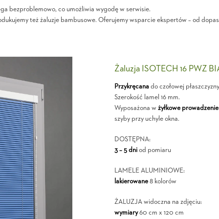
ega bezproblemowo, co umożliwia wygodę w serwisie.
odukujemy też żaluzje bambusowe. Oferujemy wsparcie ekspertów – od dopaso
Żaluzja ISOTECH 16 PWZ B
Przykręcana
do czołowej płaszczyzn
Szerokość lamel 16 mm.
Wyposażona w
żyłkowe prowadzenie
szyby przy uchyle okna.
DOSTĘPNA:
3 – 5 dni
od pomiaru
LAMELE ALUMINIOWE:
lakierowane
8 kolorów
ŻALUZJA widoczna na zdjęciu:
wymiary
60 cm x 120 cm