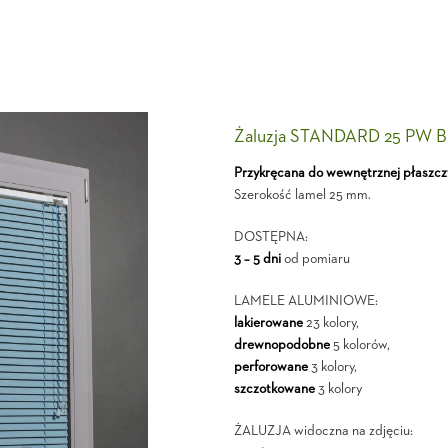
Żaluzja STANDARD 25 PW B
Przykręcana do wewnętrznej płaszcz
Szerokość lamel 25 mm.
DOSTĘPNA:
3 – 5 dni
od pomiaru
LAMELE ALUMINIOWE:
lakierowane
23 kolory,
drewnopodobne
5 kolorów,
perforowane
3 kolory,
szczotkowane
3 kolory
ŻALUZJA widoczna na zdjęciu: