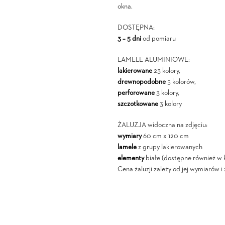
okna.
DOSTĘPNA:
3 – 5 dni
od pomiaru
LAMELE ALUMINIOWE:
lakierowane
23 kolory,
drewnopodobne
5 kolorów,
perforowane
3 kolory,
szczotkowane
3 kolory
ŻALUZJA widoczna na zdjęciu:
wymiary
60 cm x 120 cm
lamele
z grupy lakierowanych
elementy
białe (dostępne również w k
Cena żaluzji zależy od jej wymiarów 