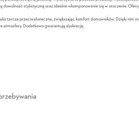
 dowolność stylistyczną oraz idealne wkomponowanie się w otoczenie. Oferuj
jako tarcza przeciwsłoneczna, zwiększając komfort domowników. Dzięki nim mo
nie atmosfery. Dodatkowo gwarantują dyskrecję.
przebywania