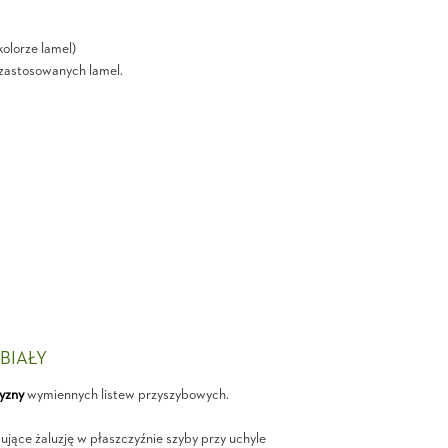
olorze lamel)
i zastosowanych lamel.
 BIAŁY
yzny
wymiennych listew przyszybowych.
jące żaluzję w płaszczyźnie szyby przy uchyle