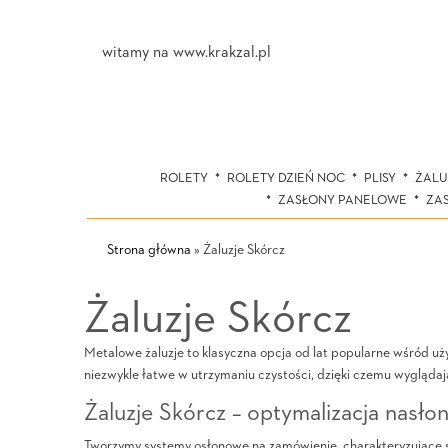
witamy na www.krakzal.pl
ROLETY
ROLETY DZIEŃ NOC
PLISY
ŻALU
ZASŁONY PANELOWE
ZA
Strona główna
»
Żaluzje Skórcz
Żaluzje Skórcz
Metalowe żaluzje to klasyczna opcja od lat popularne wśród uż
niezwykle łatwe w utrzymaniu czystości, dzięki czemu wyglądają
Żaluzje Skórcz – optymalizacja nasło
Tworzymy systemy osłonowe na zamówienie, charakteryzujące s