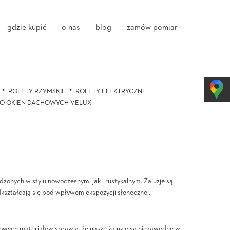
gdzie kupić
o nas
blog
zamów pomiar
ROLETY RZYMSKIE
ROLETY ELEKTRYCZNE
DO OKIEN DACHOWYCH VELUX
dzonych w stylu nowoczesnym, jak i rustykalnym. Żaluzje są
odkształcają się pod wpływem ekspozycji słonecznej.
owych materiałów sprawia, że nasze żaluzje są niezawodne w