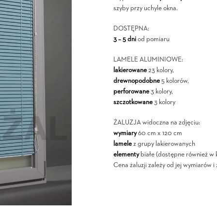
szyby przy uchyle okna.
DOSTĘPNA:
3 – 5 dni
od pomiaru
LAMELE ALUMINIOWE:
lakierowane
23 kolory,
drewnopodobne
5 kolorów,
perforowane
3 kolory,
szczotkowane
3 kolory
ŻALUZJA widoczna na zdjęciu:
wymiary
60 cm x 120 cm
lamele
z grupy lakierowanych
elementy
białe (dostępne również w 
Cena żaluzji zależy od jej wymiarów 