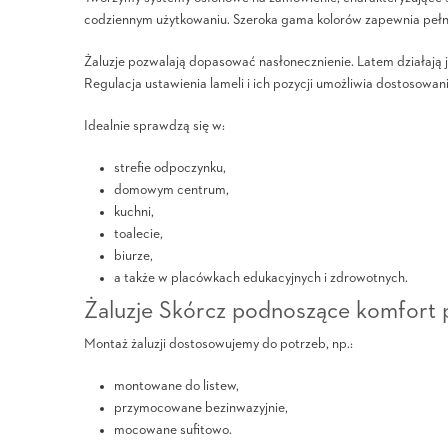
codziennym użytkowaniu. Szeroka gama kolorów zapewnia pełną
Żaluzje pozwalają dopasować nasłonecznienie. Latem działają 
Regulacja ustawienia lameli i ich pozycji umożliwia dostosowa
Idealnie sprawdzą się w:
strefie odpoczynku,
domowym centrum,
kuchni,
toalecie,
biurze,
a także w placówkach edukacyjnych i zdrowotnych.
Żaluzje Skórcz podnoszące komfort 
Montaż żaluzji dostosowujemy do potrzeb, np.:
montowane do listew,
przymocowane bezinwazyjnie,
mocowane sufitowo.