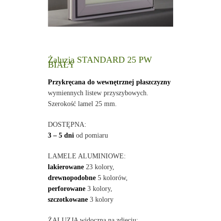
Żaluzja STANDARD 25 PW
BIAŁY
Przykręcana do wewnętrznej płaszczyzny
wymiennych listew przyszybowych.
Szerokość lamel 25 mm.
DOSTĘPNA:
3 – 5 dni
od pomiaru
LAMELE ALUMINIOWE:
lakierowane
23 kolory,
drewnopodobne
5 kolorów,
perforowane
3 kolory,
szczotkowane
3 kolory
ŻALUZJA widoczna na zdjęciu: