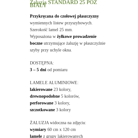
Żaluzja STANDARD 25 POZ
BIAŁY
Przykręcana do czołowej płaszczyzny
wymiennych listew przyszybowych.
Szerokość lamel 25 mm.
Wyposażona w
żyłkowe prowadzenie
boczne
utrzymujące żaluzję w płaszczyźnie
szyby przy uchyle okna.
DOSTĘPNA:
3 – 5 dni
od pomiaru
LAMELE ALUMINIOWE:
lakierowane
23 kolory,
drewnopodobne
5 kolorów,
perforowane
3 kolory,
szczotkowane
3 kolory
ŻALUZJA widoczna na zdjęciu:
wymiary
60 cm x 120 cm
lamele
z grupy lakierowanych