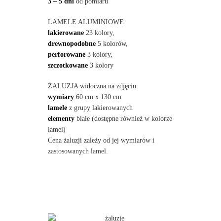
3 – 5 dni
od pomiaru
LAMELE ALUMINIOWE:
lakierowane
23 kolory,
drewnopodobne
5 kolorów,
perforowane
3 kolory,
szczotkowane
3 kolory
ŻALUZJA widoczna na zdjęciu:
wymiary
60 cm x 130 cm
lamele
z grupy lakierowanych
elementy
białe (dostępne również w kolorze
lamel)
Cena żaluzji zależy od jej wymiarów i
zastosowanych lamel.