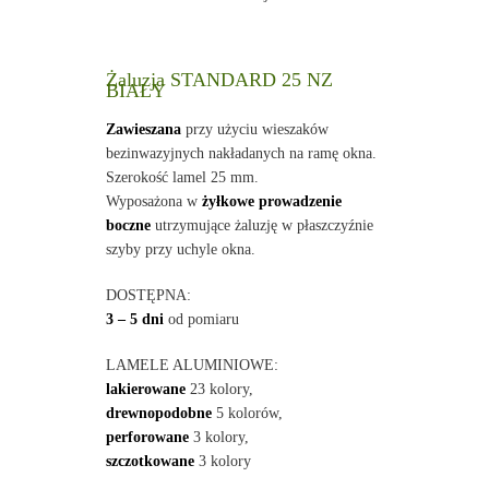
Żaluzja STANDARD 25 NZ
BIAŁY
Zawieszana
przy użyciu wieszaków
bezinwazyjnych nakładanych na ramę okna.
Szerokość lamel 25 mm.
Wyposażona w
żyłkowe prowadzenie
boczne
utrzymujące żaluzję w płaszczyźnie
szyby przy uchyle okna.
DOSTĘPNA:
3 – 5 dni
od pomiaru
LAMELE ALUMINIOWE:
lakierowane
23 kolory,
drewnopodobne
5 kolorów,
perforowane
3 kolory,
szczotkowane
3 kolory