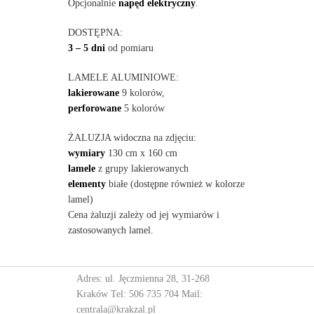
Opcjonalnie
napęd elektryczny
.
DOSTĘPNA:
3 – 5 dni
od pomiaru
LAMELE ALUMINIOWE:
lakierowane
9 kolorów,
perforowane
5 kolorów
ŻALUZJA widoczna na zdjęciu:
wymiary
130 cm x 160 cm
lamele
z grupy lakierowanych
elementy
białe (dostępne również w kolorze
lamel)
Cena żaluzji zależy od jej wymiarów i
zastosowanych lamel.
Adres: ul. Jęczmienna 28, 31-268
Kraków Tel:
506 735 704
Mail:
centrala@krakzal.pl