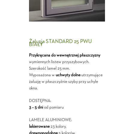
Żaluzja STANDARD 25 PWU
BIAŁY
Przykręcana do wewnętrznej płaszczyzny
wymiennych listew przyszybowych.
Szerokość lamel 25 mm.
Wyposażona w
uchwyty dolne
utrzymujące
żaluzję w płaszczyźnie szyby przy uchyle
okna.
DOSTĘPNA:
3 – 5 dni
od pomiaru
LAMELE ALUMINIOWE:
lakierowane
23 kolory,
drewnopodobne
5 kolorów,