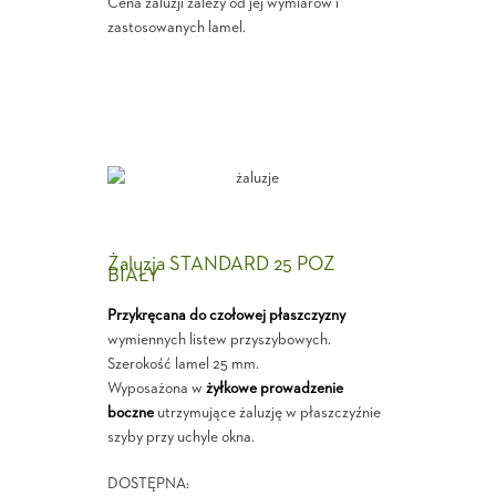
Cena żaluzji zależy od jej wymiarów i
zastosowanych lamel.
Żaluzja STANDARD 25 POZ
BIAŁY
Przykręcana do czołowej płaszczyzny
wymiennych listew przyszybowych.
Szerokość lamel 25 mm.
Wyposażona w
żyłkowe prowadzenie
boczne
utrzymujące żaluzję w płaszczyźnie
szyby przy uchyle okna.
DOSTĘPNA: