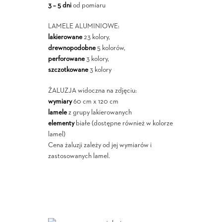
3 – 5 dni
od pomiaru
LAMELE ALUMINIOWE:
lakierowane
23 kolory,
drewnopodobne
5 kolorów,
perforowane
3 kolory,
szczotkowane
3 kolory
ŻALUZJA widoczna na zdjęciu:
wymiary
60 cm x 120 cm
lamele
z grupy lakierowanych
elementy
białe (dostępne również w kolorze
lamel)
Cena żaluzji zależy od jej wymiarów i
zastosowanych lamel.