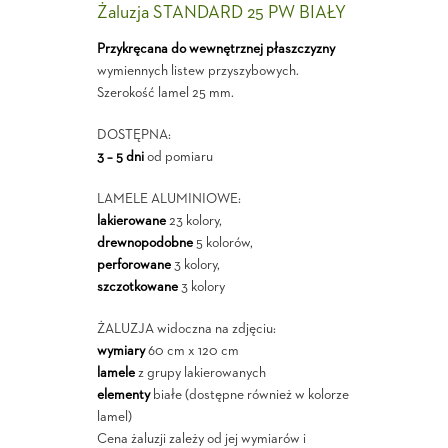
Żaluzja STANDARD 25 PW BIAŁY
Przykręcana do wewnętrznej płaszczyzny
wymiennych listew przyszybowych.
Szerokość lamel 25 mm.
DOSTĘPNA:
3 – 5 dni
od pomiaru
LAMELE ALUMINIOWE:
lakierowane
23 kolory,
drewnopodobne
5 kolorów,
perforowane
3 kolory,
szczotkowane
3 kolory
ŻALUZJA widoczna na zdjęciu:
wymiary
60 cm x 120 cm
lamele
z grupy lakierowanych
elementy
białe (dostępne również w kolorze
lamel)
Cena żaluzji zależy od jej wymiarów i