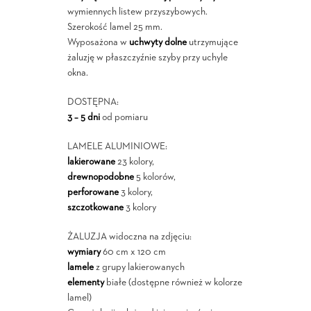
wymiennych listew przyszybowych.
Szerokość lamel 25 mm.
Wyposażona w
uchwyty dolne
utrzymujące
żaluzję w płaszczyźnie szyby przy uchyle
okna.
DOSTĘPNA:
3 – 5 dni
od pomiaru
LAMELE ALUMINIOWE:
lakierowane
23 kolory,
drewnopodobne
5 kolorów,
perforowane
3 kolory,
szczotkowane
3 kolory
ŻALUZJA widoczna na zdjęciu:
wymiary
60 cm x 120 cm
lamele
z grupy lakierowanych
elementy
białe (dostępne również w kolorze
lamel)