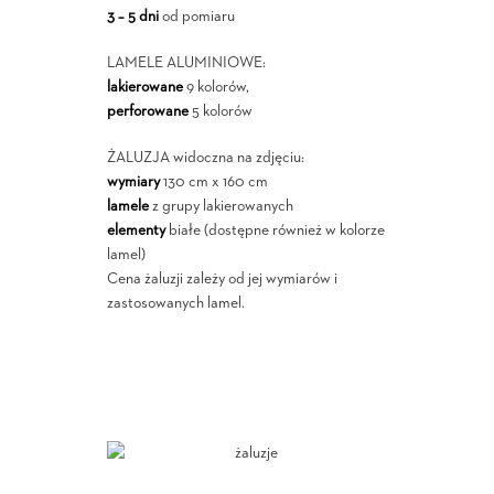
3 – 5 dni
od pomiaru
LAMELE ALUMINIOWE:
lakierowane
9 kolorów,
perforowane
5 kolorów
ŻALUZJA widoczna na zdjęciu:
wymiary
130 cm x 160 cm
lamele
z grupy lakierowanych
elementy
białe (dostępne również w kolorze
lamel)
Cena żaluzji zależy od jej wymiarów i
zastosowanych lamel.