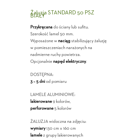
Żaluzja STANDARD 50 PSZ
BIAŁY
Przykręcana
do ściany lub sufitu.
Szerokość lamel 50 mm.
Wyposażone w
naciąg
stabilizujący żaluzję
w pomieszczeniach narażonych na
nadmierne ruchy powietrza.
Opcjonalnie
napęd elektryczny
.
DOSTĘPNA:
3 – 5 dni
od pomiaru
LAMELE ALUMINIOWE:
lakierowane
9 kolorów,
perforowane
5 kolorów
ŻALUZJA widoczna na zdjęciu:
wymiary
130 cm x 160 cm
lamele
z grupy lakierowanych