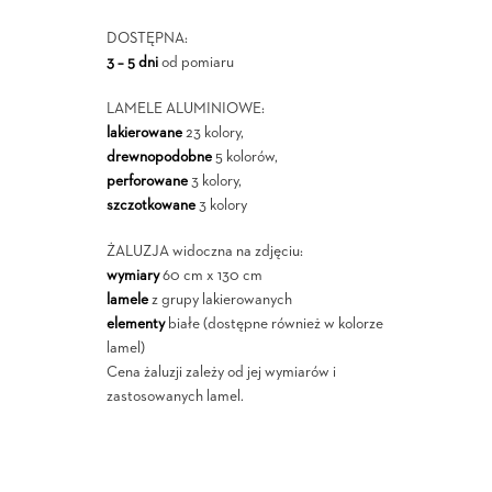
DOSTĘPNA:
3 – 5 dni
od pomiaru
LAMELE ALUMINIOWE:
lakierowane
23 kolory,
drewnopodobne
5 kolorów,
perforowane
3 kolory,
szczotkowane
3 kolory
ŻALUZJA widoczna na zdjęciu:
wymiary
60 cm x 130 cm
lamele
z grupy lakierowanych
elementy
białe (dostępne również w kolorze
lamel)
Cena żaluzji zależy od jej wymiarów i
zastosowanych lamel.