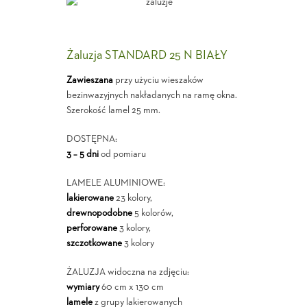
Żaluzja STANDARD 25 N BIAŁY
Zawieszana
przy użyciu wieszaków
bezinwazyjnych nakładanych na ramę okna.
Szerokość lamel 25 mm.
DOSTĘPNA:
3 – 5 dni
od pomiaru
LAMELE ALUMINIOWE:
lakierowane
23 kolory,
drewnopodobne
5 kolorów,
perforowane
3 kolory,
szczotkowane
3 kolory
ŻALUZJA widoczna na zdjęciu:
wymiary
60 cm x 130 cm
lamele
z grupy lakierowanych