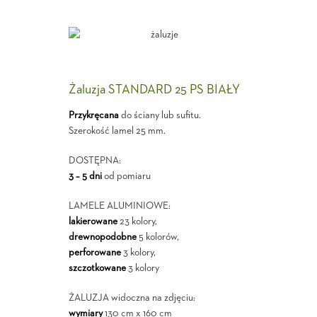
Żaluzja STANDARD 25 PS BIAŁY
Przykręcana
do ściany lub sufitu.
Szerokość lamel 25 mm.
DOSTĘPNA:
3 – 5 dni
od pomiaru
LAMELE ALUMINIOWE:
lakierowane
23 kolory,
drewnopodobne
5 kolorów,
perforowane
3 kolory,
szczotkowane
3 kolory
ŻALUZJA widoczna na zdjęciu:
wymiary
130 cm x 160 cm