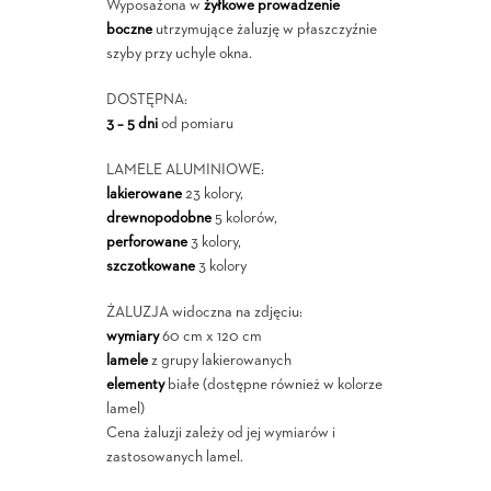
Wyposażona w
żyłkowe prowadzenie
boczne
utrzymujące żaluzję w płaszczyźnie
szyby przy uchyle okna.
DOSTĘPNA:
3 – 5 dni
od pomiaru
LAMELE ALUMINIOWE:
lakierowane
23 kolory,
drewnopodobne
5 kolorów,
perforowane
3 kolory,
szczotkowane
3 kolory
ŻALUZJA widoczna na zdjęciu:
wymiary
60 cm x 120 cm
lamele
z grupy lakierowanych
elementy
białe (dostępne również w kolorze
lamel)
Cena żaluzji zależy od jej wymiarów i
zastosowanych lamel.