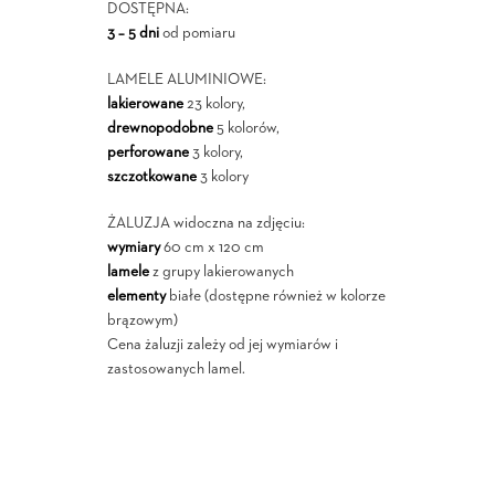
DOSTĘPNA:
3 – 5 dni
od pomiaru
LAMELE ALUMINIOWE:
lakierowane
23 kolory,
drewnopodobne
5 kolorów,
perforowane
3 kolory,
szczotkowane
3 kolory
ŻALUZJA widoczna na zdjęciu:
wymiary
60 cm x 120 cm
lamele
z grupy lakierowanych
elementy
białe (dostępne również w kolorze
brązowym)
Cena żaluzji zależy od jej wymiarów i
zastosowanych lamel.