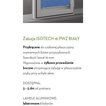
Żaluzja ISOTECH 16 PWZ BIAŁY
Przykręcana
do czołowej płaszczyzny
wymiennych listew przyszybowych.
Szerokość lamel 16 mm.
Wyposażona w
żyłkowe prowadzenie
boczne
utrzymujące żaluzję w płaszczyźnie
szyby przy uchyle okna.
DOSTĘPNA:
3 – 5 dni
od pomiaru
LAMELE ALUMINIOWE:
lakierowane
8 kolorów