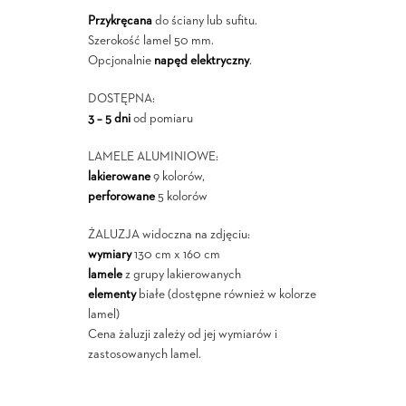
Przykręcana
do ściany lub sufitu.
Szerokość lamel 50 mm.
Opcjonalnie
napęd elektryczny
.
DOSTĘPNA:
3 – 5 dni
od pomiaru
LAMELE ALUMINIOWE:
lakierowane
9 kolorów,
perforowane
5 kolorów
ŻALUZJA widoczna na zdjęciu:
wymiary
130 cm x 160 cm
lamele
z grupy lakierowanych
elementy
białe (dostępne również w kolorze
lamel)
Cena żaluzji zależy od jej wymiarów i
zastosowanych lamel.