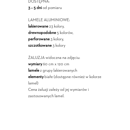
DOSTĘPNA:
3 – 5 dni
od pomiaru
LAMELE ALUMINIOWE:
lakierowane
23 kolory,
drewnopodobne
5 kolorów,
perforowane
3 kolory,
szczotkowane
3 kolory
ŻALUZJA widoczna na zdjęciu:
wymiary
60 cm x 120 cm
lamele
z grupy lakierowanych
elementy
białe (dostępne również w kolorze
lamel)
Cena żaluzji zależy od jej wymiarów i
zastosowanych lamel.