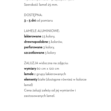
Szerokość lamel 25 mm.
DOSTĘPNA:
3 – 5 dni
od pomiaru
LAMELE ALUMINIOWE:
lakierowane
23 kolory,
drewnopodobne
5 kolorów,
perforowane
3 kolory,
szczotkowane
3 kolory
ŻALUZJA widoczna na zdjęciu:
wymiary
60 cm x 120 cm
lamele
z grupy lakierowanych
elementy
białe (dostępne również w kolorze
lamel)
Cena żaluzji zależy od jej wymiarów i
zastosowanych lamel.