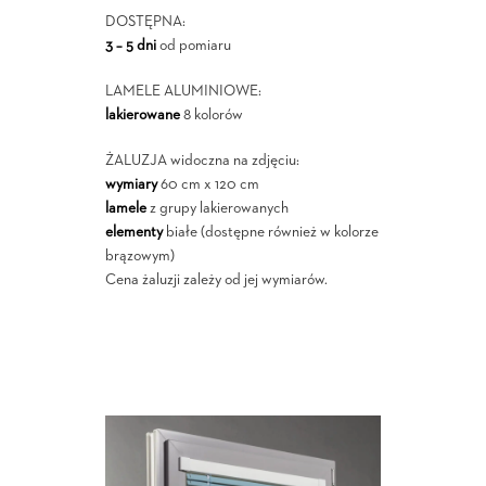
DOSTĘPNA:
3 – 5 dni
od pomiaru
LAMELE ALUMINIOWE:
lakierowane
8 kolorów
ŻALUZJA widoczna na zdjęciu:
wymiary
60 cm x 120 cm
lamele
z grupy lakierowanych
elementy
białe (dostępne również w kolorze
brązowym)
Cena żaluzji zależy od jej wymiarów.