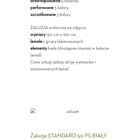
drewnopodobne
5 kolorów,
perforowane
3 kolory,
szczotkowane
3 kolory
ŻALUZJA widoczna na zdjęciu:
wymiary
130 cm x 160 cm
lamele
z grupy lakierowanych
elementy
białe (dostępne również w kolorze
lamel)
Cena żaluzji zależy od jej wymiarów i
zastosowanych lamel.
Żaluzja STANDARD 50 PS BIAŁY