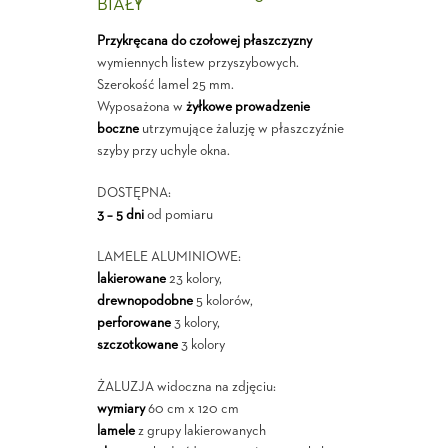
BIAŁY
Przykręcana do czołowej płaszczyzny
wymiennych listew przyszybowych.
Szerokość lamel 25 mm.
Wyposażona w
żyłkowe prowadzenie
boczne
utrzymujące żaluzję w płaszczyźnie
szyby przy uchyle okna.
DOSTĘPNA:
3 – 5 dni
od pomiaru
LAMELE ALUMINIOWE:
lakierowane
23 kolory,
drewnopodobne
5 kolorów,
perforowane
3 kolory,
szczotkowane
3 kolory
ŻALUZJA widoczna na zdjęciu:
wymiary
60 cm x 120 cm
lamele
z grupy lakierowanych