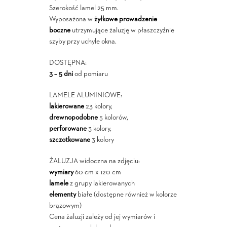
Szerokość lamel 25 mm.
Wyposażona w
żyłkowe prowadzenie
boczne
utrzymujące żaluzję w płaszczyźnie
szyby przy uchyle okna.
DOSTĘPNA:
3 – 5 dni
od pomiaru
LAMELE ALUMINIOWE:
lakierowane
23 kolory,
drewnopodobne
5 kolorów,
perforowane
3 kolory,
szczotkowane
3 kolory
ŻALUZJA widoczna na zdjęciu:
wymiary
60 cm x 120 cm
lamele
z grupy lakierowanych
elementy
białe (dostępne również w kolorze
brązowym)
Cena żaluzji zależy od jej wymiarów i