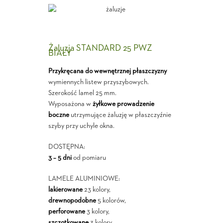
Żaluzja STANDARD 25 PWZ
BIAŁY
Przykręcana do wewnętrznej płaszczyzny
wymiennych listew przyszybowych.
Szerokość lamel 25 mm.
Wyposażona w
żyłkowe prowadzenie
boczne
utrzymujące żaluzję w płaszczyźnie
szyby przy uchyle okna.
DOSTĘPNA:
3 – 5 dni
od pomiaru
LAMELE ALUMINIOWE:
lakierowane
23 kolory,
drewnopodobne
5 kolorów,
perforowane
3 kolory,
szczotkowane
3 kolory