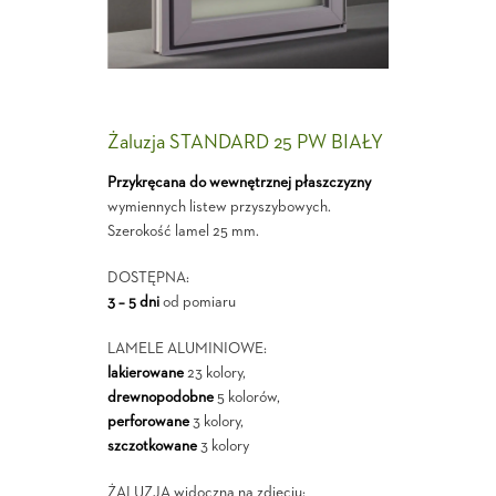
Żaluzja STANDARD 25 PW BIAŁY
Przykręcana do wewnętrznej płaszczyzny
wymiennych listew przyszybowych.
Szerokość lamel 25 mm.
DOSTĘPNA:
3 – 5 dni
od pomiaru
LAMELE ALUMINIOWE:
lakierowane
23 kolory,
drewnopodobne
5 kolorów,
perforowane
3 kolory,
szczotkowane
3 kolory
ŻALUZJA widoczna na zdjęciu: