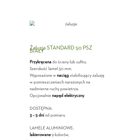
Żaluzja STANDARD 50 PSZ
BIAŁY
Przykręcana
do ściany lub sufitu.
Szerokość lamel 50 mm.
Wyposażone w
naciąg
stabilizujący żaluzję
w pomieszczeniach narażonych na
nadmierne ruchy powietrza.
Opcjonalnie
napęd elektryczny
.
DOSTĘPNA:
3 – 5 dni
od pomiaru
LAMELE ALUMINIOWE:
lakierowane
9 kolorów,