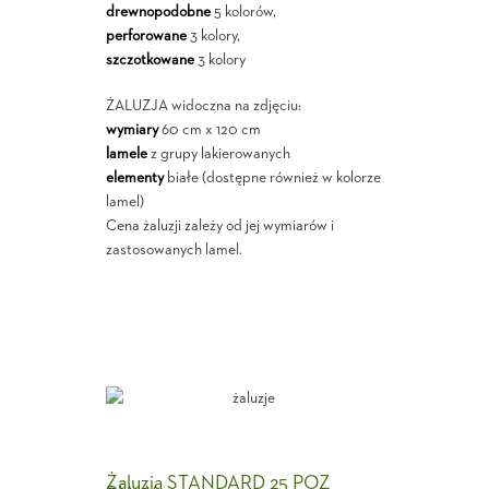
drewnopodobne
5 kolorów,
perforowane
3 kolory,
szczotkowane
3 kolory
ŻALUZJA widoczna na zdjęciu:
wymiary
60 cm x 120 cm
lamele
z grupy lakierowanych
elementy
białe (dostępne również w kolorze
lamel)
Cena żaluzji zależy od jej wymiarów i
zastosowanych lamel.
Żaluzja STANDARD 25 POZ