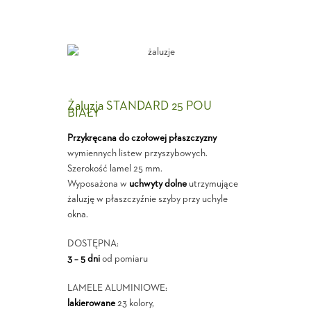
Żaluzja STANDARD 25 POU
BIAŁY
Przykręcana do czołowej płaszczyzny
wymiennych listew przyszybowych.
Szerokość lamel 25 mm.
Wyposażona w
uchwyty dolne
utrzymujące
żaluzję w płaszczyźnie szyby przy uchyle
okna.
DOSTĘPNA:
3 – 5 dni
od pomiaru
LAMELE ALUMINIOWE:
lakierowane
23 kolory,