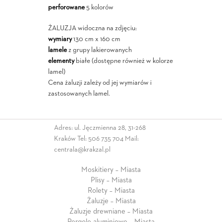
perforowane
5 kolorów
ŻALUZJA widoczna na zdjęciu:
wymiary
130 cm x 160 cm
lamele
z grupy lakierowanych
elementy
białe (dostępne również w kolorze
lamel)
Cena żaluzji zależy od jej wymiarów i
zastosowanych lamel.
Adres: ul. Jęczmienna 28, 31-268
Kraków Tel:
506 735 704
Mail:
centrala@krakzal.pl
Moskitiery – Miasta
Plisy – Miasta
Rolety – Miasta
Żaluzje – Miasta
Żaluzje drewniane – Miasta
Pergole aluminiowe – Miasta