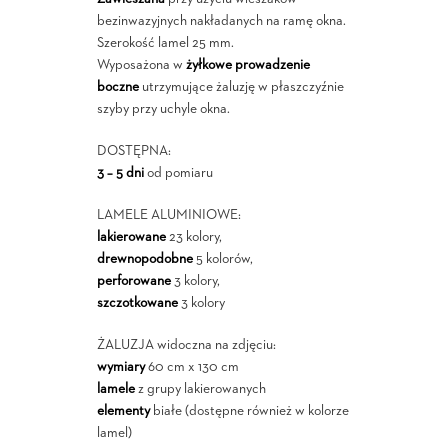
bezinwazyjnych nakładanych na ramę okna.
Szerokość lamel 25 mm.
Wyposażona w
żyłkowe prowadzenie
boczne
utrzymujące żaluzję w płaszczyźnie
szyby przy uchyle okna.
DOSTĘPNA:
3 – 5 dni
od pomiaru
LAMELE ALUMINIOWE:
lakierowane
23 kolory,
drewnopodobne
5 kolorów,
perforowane
3 kolory,
szczotkowane
3 kolory
ŻALUZJA widoczna na zdjęciu:
wymiary
60 cm x 130 cm
lamele
z grupy lakierowanych
elementy
białe (dostępne również w kolorze
lamel)