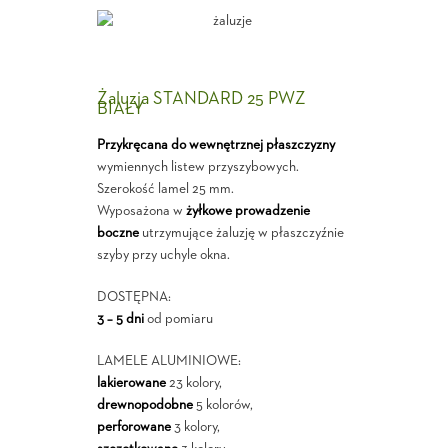
Żaluzja STANDARD 25 PWZ
BIAŁY
Przykręcana do wewnętrznej płaszczyzny
wymiennych listew przyszybowych.
Szerokość lamel 25 mm.
Wyposażona w
żyłkowe prowadzenie
boczne
utrzymujące żaluzję w płaszczyźnie
szyby przy uchyle okna.
DOSTĘPNA:
3 – 5 dni
od pomiaru
LAMELE ALUMINIOWE:
lakierowane
23 kolory,
drewnopodobne
5 kolorów,
perforowane
3 kolory,