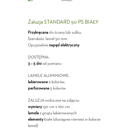
Żaluzja STANDARD 50 PS BIAŁY
Przykręcana
do ściany lub sufitu.
Szerokość lamel 50 mm.
Opcjonalnie
napęd elektryczny
.
DOSTĘPNA:
3 – 5 dni
od pomiaru
LAMELE ALUMINIOWE:
lakierowane
9 kolorów,
perforowane
5 kolorów
ŻALUZJA widoczna na zdjęciu:
wymiary
130 cm x 160 cm
lamele
z grupy lakierowanych
elementy
białe (dostępne również w kolorze
lamel)