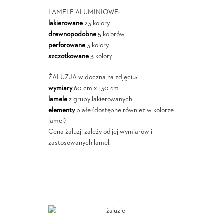
LAMELE ALUMINIOWE:
lakierowane
23 kolory,
drewnopodobne
5 kolorów,
perforowane
3 kolory,
szczotkowane
3 kolory
ŻALUZJA widoczna na zdjęciu:
wymiary
60 cm x 130 cm
lamele
z grupy lakierowanych
elementy
białe (dostępne również w kolorze
lamel)
Cena żaluzji zależy od jej wymiarów i
zastosowanych lamel.