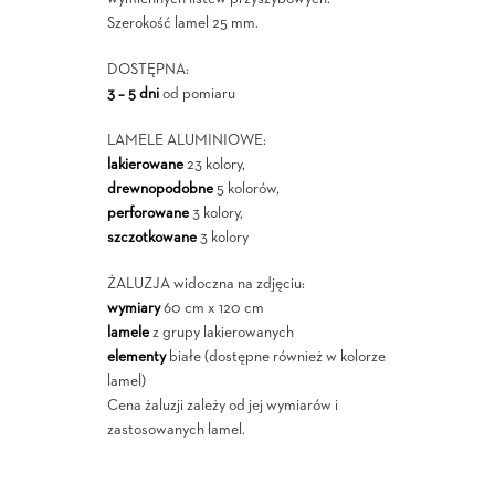
Szerokość lamel 25 mm.
DOSTĘPNA:
3 – 5 dni
od pomiaru
LAMELE ALUMINIOWE:
lakierowane
23 kolory,
drewnopodobne
5 kolorów,
perforowane
3 kolory,
szczotkowane
3 kolory
ŻALUZJA widoczna na zdjęciu:
wymiary
60 cm x 120 cm
lamele
z grupy lakierowanych
elementy
białe (dostępne również w kolorze
lamel)
Cena żaluzji zależy od jej wymiarów i
zastosowanych lamel.