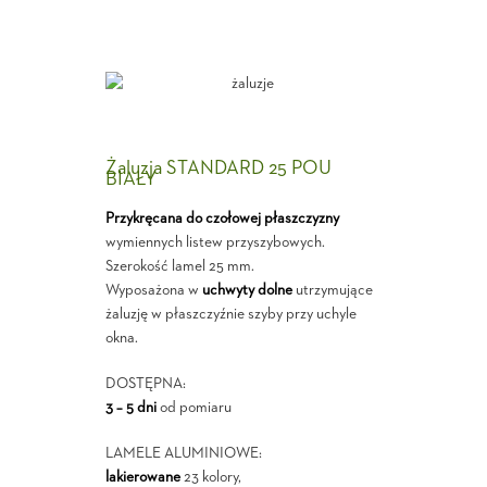
Żaluzja STANDARD 25 POU
BIAŁY
Przykręcana do czołowej płaszczyzny
wymiennych listew przyszybowych.
Szerokość lamel 25 mm.
Wyposażona w
uchwyty dolne
utrzymujące
żaluzję w płaszczyźnie szyby przy uchyle
okna.
DOSTĘPNA:
3 – 5 dni
od pomiaru
LAMELE ALUMINIOWE:
lakierowane
23 kolory,