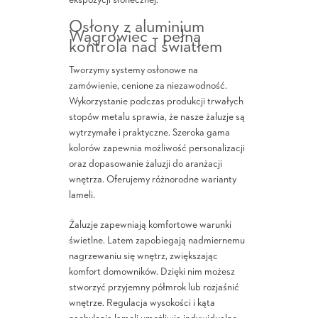
ekspozycji słonecznej.
Osłony z aluminium
Wągrowiec – pełna
kontrola nad światłem
Tworzymy systemy osłonowe na
zamówienie, cenione za niezawodność.
Wykorzystanie podczas produkcji trwałych
stopów metalu sprawia, że nasze żaluzje są
wytrzymałe i praktyczne. Szeroka gama
kolorów zapewnia możliwość personalizacji
oraz dopasowanie żaluzji do aranżacji
wnętrza. Oferujemy różnorodne warianty
lameli.
Żaluzje zapewniają komfortowe warunki
świetlne. Latem zapobiegają nadmiernemu
nagrzewaniu się wnętrz, zwiększając
komfort domowników. Dzięki nim możesz
stworzyć przyjemny półmrok lub rozjaśnić
wnętrze. Regulacja wysokości i kąta