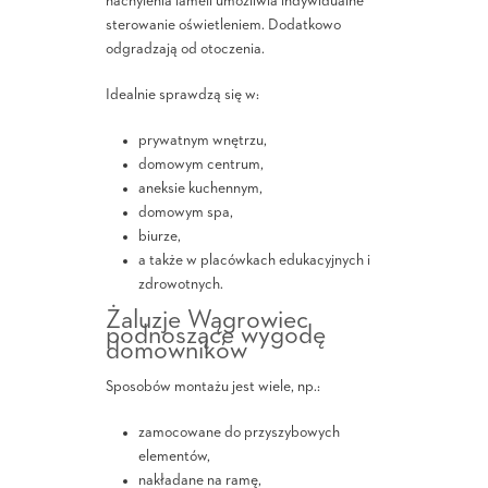
nachylenia lameli umożliwia indywidualne
sterowanie oświetleniem. Dodatkowo
odgradzają od otoczenia.
Idealnie sprawdzą się w:
prywatnym wnętrzu,
domowym centrum,
aneksie kuchennym,
domowym spa,
biurze,
a także w placówkach edukacyjnych i
zdrowotnych.
Żaluzje Wągrowiec
podnoszące wygodę
domowników
Sposobów montażu jest wiele, np.:
zamocowane do przyszybowych
elementów,
nakładane na ramę,