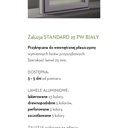
Żaluzja STANDARD 25 PW BIAŁY
Przykręcana do wewnętrznej płaszczyzny
wymiennych listew przyszybowych.
Szerokość lamel 25 mm.
DOSTĘPNA:
3 – 5 dni
od pomiaru
LAMELE ALUMINIOWE:
lakierowane
23 kolory,
drewnopodobne
5 kolorów,
perforowane
3 kolory,
szczotkowane
3 kolory
ŻALUZJA widoczna na zdjęciu: