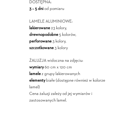
DOSTĘPNA:
3 – 5 dni
od pomiaru
LAMELE ALUMINIOWE:
lakierowane
23 kolory,
drewnopodobne
5 kolorów,
perforowane
3 kolory,
szczotkowane
3 kolory
ŻALUZJA widoczna na zdjęciu:
wymiary
60 cm x 120 cm
lamele
z grupy lakierowanych
elementy
białe (dostępne również w kolorze
lamel)
Cena żaluzji zależy od jej wymiarów i
zastosowanych lamel.