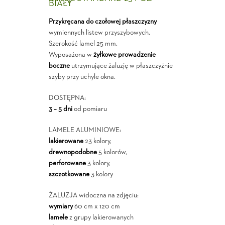
BIAŁY
Przykręcana do czołowej płaszczyzny
wymiennych listew przyszybowych.
Szerokość lamel 25 mm.
Wyposażona w
żyłkowe prowadzenie
boczne
utrzymujące żaluzję w płaszczyźnie
szyby przy uchyle okna.
DOSTĘPNA:
3 – 5 dni
od pomiaru
LAMELE ALUMINIOWE:
lakierowane
23 kolory,
drewnopodobne
5 kolorów,
perforowane
3 kolory,
szczotkowane
3 kolory
ŻALUZJA widoczna na zdjęciu:
wymiary
60 cm x 120 cm
lamele
z grupy lakierowanych