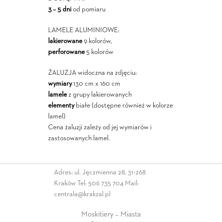
3 – 5 dni
od pomiaru
LAMELE ALUMINIOWE:
lakierowane
9 kolorów,
perforowane
5 kolorów
ŻALUZJA widoczna na zdjęciu:
wymiary
130 cm x 160 cm
lamele
z grupy lakierowanych
elementy
białe (dostępne również w kolorze
lamel)
Cena żaluzji zależy od jej wymiarów i
zastosowanych lamel.
Adres: ul. Jęczmienna 28, 31-268
Kraków Tel:
506 735 704
Mail:
centrala@krakzal.pl
Moskitiery – Miasta