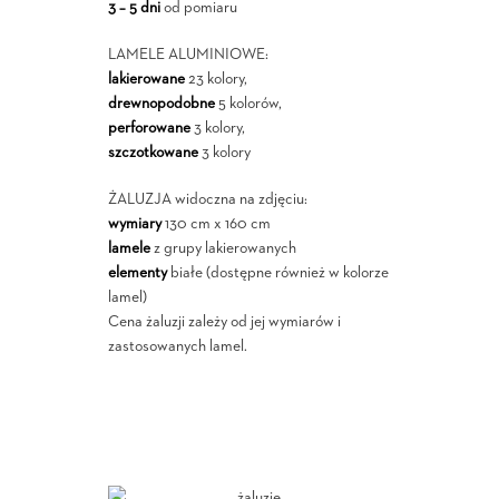
3 – 5 dni
od pomiaru
LAMELE ALUMINIOWE:
lakierowane
23 kolory,
drewnopodobne
5 kolorów,
perforowane
3 kolory,
szczotkowane
3 kolory
ŻALUZJA widoczna na zdjęciu:
wymiary
130 cm x 160 cm
lamele
z grupy lakierowanych
elementy
białe (dostępne również w kolorze
lamel)
Cena żaluzji zależy od jej wymiarów i
zastosowanych lamel.