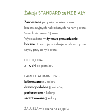
Żaluzja STANDARD 25 NZ BIAŁY
Zawieszana
przy użyciu wieszaków
bezinwazyjnych nakładanych na ramę okna.
Szerokość lamel 25 mm.
Wyposażona w
żyłkowe prowadzenie
boczne
utrzymujące żaluzję w płaszczyźnie
szyby przy uchyle okna.
DOSTĘPNA:
3 – 5 dni
od pomiaru
LAMELE ALUMINIOWE:
lakierowane
23 kolory,
drewnopodobne
5 kolorów,
perforowane
3 kolory,
szczotkowane
3 kolory
ŻALUZJA widoczna na zdjęciu: