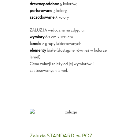
drewnopodobne
5 kolorów,
perforowane
3 kolory,
szczotkowane
3 kolory
ŻALUZJA widoczna na zdjęciu:
wymiary
60 cm x 120 cm
lamele
z grupy lakierowanych
elementy
białe (dostępne również w kolorze
lamel)
Cena żaluzji zależy od jej wymiarów i
zastosowanych lamel.
Żaluzja STANDARD 25 POZ