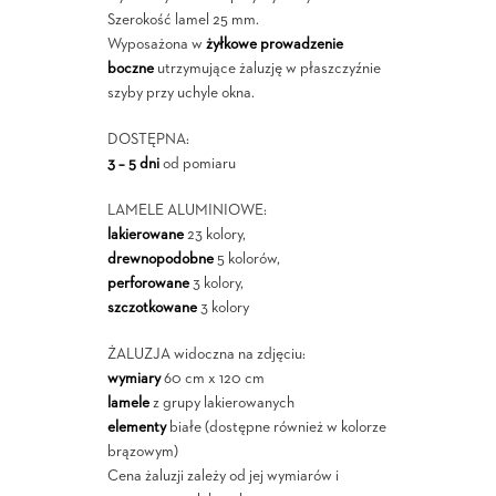
Szerokość lamel 25 mm.
Wyposażona w
żyłkowe prowadzenie
boczne
utrzymujące żaluzję w płaszczyźnie
szyby przy uchyle okna.
DOSTĘPNA:
3 – 5 dni
od pomiaru
LAMELE ALUMINIOWE:
lakierowane
23 kolory,
drewnopodobne
5 kolorów,
perforowane
3 kolory,
szczotkowane
3 kolory
ŻALUZJA widoczna na zdjęciu:
wymiary
60 cm x 120 cm
lamele
z grupy lakierowanych
elementy
białe (dostępne również w kolorze
brązowym)
Cena żaluzji zależy od jej wymiarów i