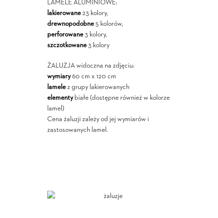
LAMELE ALUMINIOWE:
lakierowane
23 kolory,
drewnopodobne
5 kolorów,
perforowane
3 kolory,
szczotkowane
3 kolory
ŻALUZJA widoczna na zdjęciu:
wymiary
60 cm x 120 cm
lamele
z grupy lakierowanych
elementy
białe (dostępne również w kolorze
lamel)
Cena żaluzji zależy od jej wymiarów i
zastosowanych lamel.