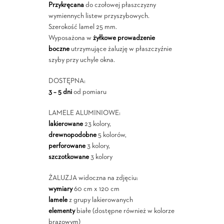
Przykręcana
do czołowej płaszczyzny
wymiennych listew przyszybowych.
Szerokość lamel 25 mm.
Wyposażona w
żyłkowe prowadzenie
boczne
utrzymujące żaluzję w płaszczyźnie
szyby przy uchyle okna.
DOSTĘPNA:
3 – 5 dni
od pomiaru
LAMELE ALUMINIOWE:
lakierowane
23 kolory,
drewnopodobne
5 kolorów,
perforowane
3 kolory,
szczotkowane
3 kolory
ŻALUZJA widoczna na zdjęciu:
wymiary
60 cm x 120 cm
lamele
z grupy lakierowanych
elementy
białe (dostępne również w kolorze
brązowym)