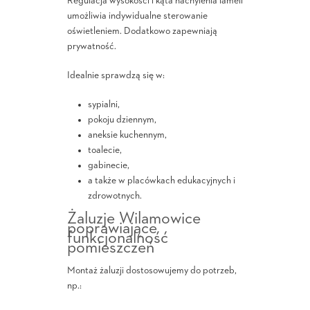
Regulacja wysokości i kąta nachylenia lameli
umożliwia indywidualne sterowanie
oświetleniem. Dodatkowo zapewniają
prywatność.
Idealnie sprawdzą się w:
sypialni,
pokoju dziennym,
aneksie kuchennym,
toalecie,
gabinecie,
a także w placówkach edukacyjnych i
zdrowotnych.
Żaluzje Wilamowice
poprawiające
funkcjonalność
pomieszczeń
Montaż żaluzji dostosowujemy do potrzeb,
np.: