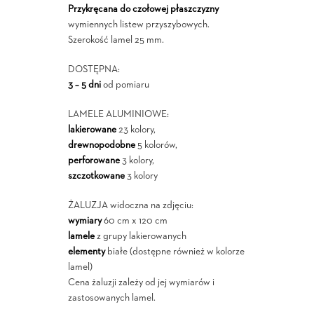
Przykręcana do czołowej płaszczyzny
wymiennych listew przyszybowych.
Szerokość lamel 25 mm.
DOSTĘPNA:
3 – 5 dni
od pomiaru
LAMELE ALUMINIOWE:
lakierowane
23 kolory,
drewnopodobne
5 kolorów,
perforowane
3 kolory,
szczotkowane
3 kolory
ŻALUZJA widoczna na zdjęciu:
wymiary
60 cm x 120 cm
lamele
z grupy lakierowanych
elementy
białe (dostępne również w kolorze
lamel)
Cena żaluzji zależy od jej wymiarów i
zastosowanych lamel.