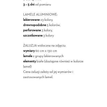
3 – 5 dni
od pomiaru
LAMELE ALUMINIOWE:
lakierowane
23 kolory,
drewnopodobne
5 kolorów,
perforowane
3 kolory,
szczotkowane
3 kolory
ŻALUZJA widoczna na zdjęciu:
wymiary
60 cm x 130 cm
lamele
z grupy lakierowanych
elementy
białe (dostępne również w kolorze
lamel)
Cena żaluzji zależy od jej wymiarów i
zastosowanych lamel.