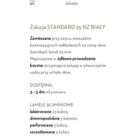
Żaluzja STANDARD 25 NZ BIAŁY
Zawieszana
przy użyciu wieszaków
bezinwazyjnych nakładanych na ramę okna.
Szerokość lamel 25 mm.
Wyposażona w
żyłkowe prowadzenie
boczne
utrzymujące żaluzję w płaszczyźnie
szyby przy uchyle okna.
DOSTĘPNA:
3 – 5 dni
od pomiaru
LAMELE ALUMINIOWE:
lakierowane
23 kolory,
drewnopodobne
5 kolorów,
perforowane
3 kolory,
szczotkowane
3 kolory