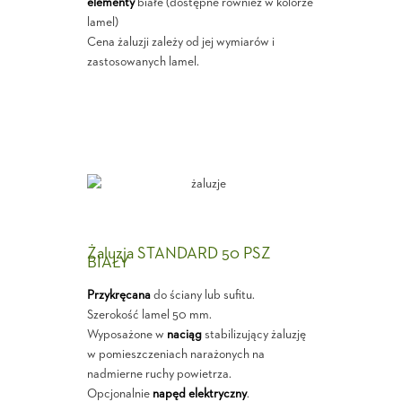
elementy
białe (dostępne również w kolorze
lamel)
Cena żaluzji zależy od jej wymiarów i
zastosowanych lamel.
Żaluzja STANDARD 50 PSZ
BIAŁY
Przykręcana
do ściany lub sufitu.
Szerokość lamel 50 mm.
Wyposażone w
naciąg
stabilizujący żaluzję
w pomieszczeniach narażonych na
nadmierne ruchy powietrza.
Opcjonalnie
napęd elektryczny
.