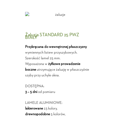
Żaluzja STANDARD 25 PWZ
BIAŁY
Przykręcana do wewnętrznej płaszczyzny
wymiennych listew przyszybowych.
Szerokość lamel 25 mm.
Wyposażona w
żyłkowe prowadzenie
boczne
utrzymujące żaluzję w płaszczyźnie
szyby przy uchyle okna.
DOSTĘPNA:
3 – 5 dni
od pomiaru
LAMELE ALUMINIOWE:
lakierowane
23 kolory,
drewnopodobne
5 kolorów,