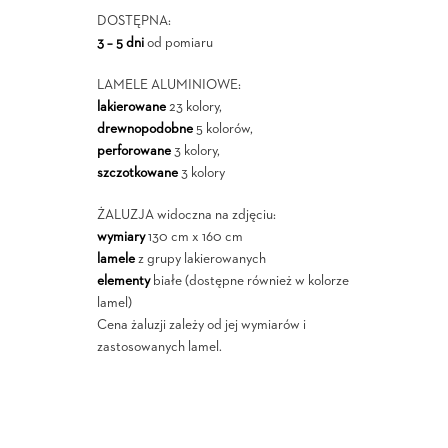
DOSTĘPNA:
3 – 5 dni
od pomiaru
LAMELE ALUMINIOWE:
lakierowane
23 kolory,
drewnopodobne
5 kolorów,
perforowane
3 kolory,
szczotkowane
3 kolory
ŻALUZJA widoczna na zdjęciu:
wymiary
130 cm x 160 cm
lamele
z grupy lakierowanych
elementy
białe (dostępne również w kolorze
lamel)
Cena żaluzji zależy od jej wymiarów i
zastosowanych lamel.