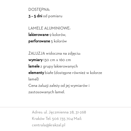
DOSTĘPNA:
3 – 5 dni
od pomiaru
LAMELE ALUMINIOWE:
lakierowane
9 kolorów,
perforowane
5 kolorów
ŻALUZJA widoczna na zdjęciu:
wymiary
130 cm x 160 cm
lamele
z grupy lakierowanych
elementy
białe (dostępne również w kolorze
lamel)
Cena żaluzji zależy od jej wymiarów i
zastosowanych lamel.
Adres: ul. Jęczmienna 28, 31-268
Kraków Tel:
506 735 704
Mail:
centrala@krakzal.pl