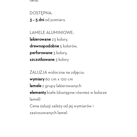
okna.
DOSTĘPNA:
3 – 5 dni
od pomiaru
LAMELE ALUMINIOWE:
lakierowane
23 kolory,
drewnopodobne
5 kolorów,
perforowane
3 kolory,
szczotkowane
3 kolory
ŻALUZJA widoczna na zdjęciu:
wymiary
60 cm x 120 cm
lamele
z grupy lakierowanych
elementy
białe (dostępne również w kolorze
lamel)
Cena żaluzji zależy od jej wymiarów i
zastosowanych lamel.