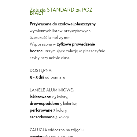
Żaluzja STANDARD 25 POZ
BIAŁY
Przykręcana do czołowej płaszczyzny
wymiennych listew przyszybowych.
Szerokość lamel 25 mm.
Wyposażona w
żyłkowe prowadzenie
boczne
utrzymujące żaluzję w płaszczyźnie
szyby przy uchyle okna.
DOSTĘPNA:
3 – 5 dni
od pomiaru
LAMELE ALUMINIOWE:
lakierowane
23 kolory,
drewnopodobne
5 kolorów,
perforowane
3 kolory,
szczotkowane
3 kolory
ŻALUZJA widoczna na zdjęciu:
wymiary
60 cm x 120 cm