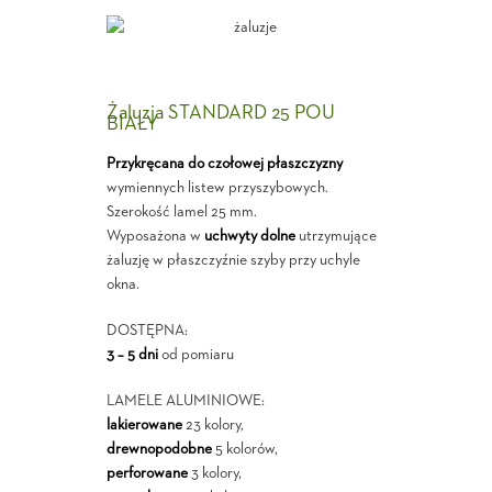
Żaluzja STANDARD 25 POU
BIAŁY
Przykręcana do czołowej płaszczyzny
wymiennych listew przyszybowych.
Szerokość lamel 25 mm.
Wyposażona w
uchwyty dolne
utrzymujące
żaluzję w płaszczyźnie szyby przy uchyle
okna.
DOSTĘPNA:
3 – 5 dni
od pomiaru
LAMELE ALUMINIOWE:
lakierowane
23 kolory,
drewnopodobne
5 kolorów,
perforowane
3 kolory,