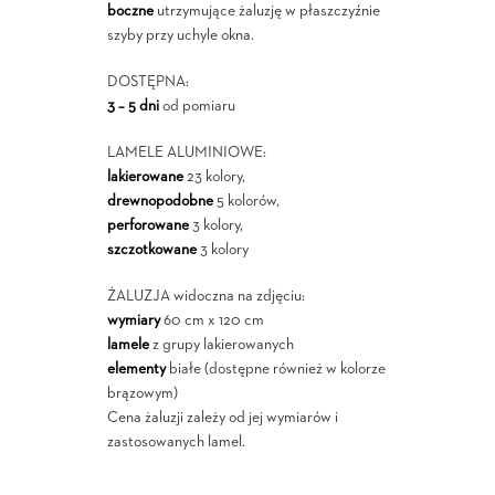
boczne
utrzymujące żaluzję w płaszczyźnie
szyby przy uchyle okna.
DOSTĘPNA:
3 – 5 dni
od pomiaru
LAMELE ALUMINIOWE:
lakierowane
23 kolory,
drewnopodobne
5 kolorów,
perforowane
3 kolory,
szczotkowane
3 kolory
ŻALUZJA widoczna na zdjęciu:
wymiary
60 cm x 120 cm
lamele
z grupy lakierowanych
elementy
białe (dostępne również w kolorze
brązowym)
Cena żaluzji zależy od jej wymiarów i
zastosowanych lamel.