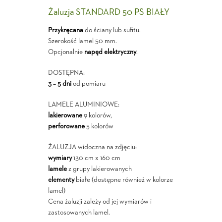
Żaluzja STANDARD 50 PS BIAŁY
Przykręcana
do ściany lub sufitu.
Szerokość lamel 50 mm.
Opcjonalnie
napęd elektryczny
.
DOSTĘPNA:
3 – 5 dni
od pomiaru
LAMELE ALUMINIOWE:
lakierowane
9 kolorów,
perforowane
5 kolorów
ŻALUZJA widoczna na zdjęciu:
wymiary
130 cm x 160 cm
lamele
z grupy lakierowanych
elementy
białe (dostępne również w kolorze
lamel)
Cena żaluzji zależy od jej wymiarów i
zastosowanych lamel.