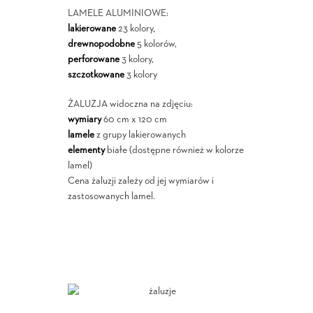
LAMELE ALUMINIOWE:
lakierowane
23 kolory,
drewnopodobne
5 kolorów,
perforowane
3 kolory,
szczotkowane
3 kolory
ŻALUZJA widoczna na zdjęciu:
wymiary
60 cm x 120 cm
lamele
z grupy lakierowanych
elementy
białe (dostępne również w kolorze
lamel)
Cena żaluzji zależy od jej wymiarów i
zastosowanych lamel.