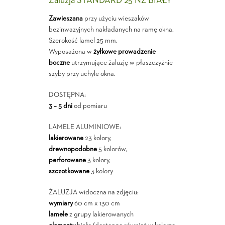
Żaluzja STANDARD 25 NZ BIAŁY
Zawieszana
przy użyciu wieszaków
bezinwazyjnych nakładanych na ramę okna.
Szerokość lamel 25 mm.
Wyposażona w
żyłkowe prowadzenie
boczne
utrzymujące żaluzję w płaszczyźnie
szyby przy uchyle okna.
DOSTĘPNA:
3 – 5 dni
od pomiaru
LAMELE ALUMINIOWE:
lakierowane
23 kolory,
drewnopodobne
5 kolorów,
perforowane
3 kolory,
szczotkowane
3 kolory
ŻALUZJA widoczna na zdjęciu:
wymiary
60 cm x 130 cm
lamele
z grupy lakierowanych