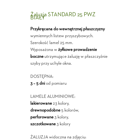
Żaluzja STANDARD 25 PWZ
BIAŁY
Przykręcana do wewnętrznej płaszczyzny
wymiennych listew przyszybowych.
Szerokość lamel 25 mm.
Wyposażona w
żyłkowe prowadzenie
boczne
utrzymujące żaluzję w płaszczyźnie
szyby przy uchyle okna.
DOSTĘPNA:
3 – 5 dni
od pomiaru
LAMELE ALUMINIOWE:
lakierowane
23 kolory,
drewnopodobne
5 kolorów,
perforowane
3 kolory,
szczotkowane
3 kolory
ŻALUZJA widoczna na zdjęciu: