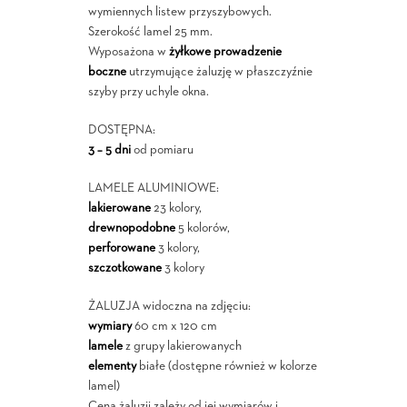
wymiennych listew przyszybowych.
Szerokość lamel 25 mm.
Wyposażona w
żyłkowe prowadzenie
boczne
utrzymujące żaluzję w płaszczyźnie
szyby przy uchyle okna.
DOSTĘPNA:
3 – 5 dni
od pomiaru
LAMELE ALUMINIOWE:
lakierowane
23 kolory,
drewnopodobne
5 kolorów,
perforowane
3 kolory,
szczotkowane
3 kolory
ŻALUZJA widoczna na zdjęciu:
wymiary
60 cm x 120 cm
lamele
z grupy lakierowanych
elementy
białe (dostępne również w kolorze
lamel)
Cena żaluzji zależy od jej wymiarów i