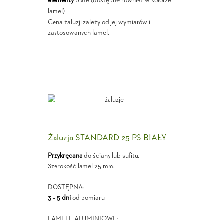
elementy
białe (dostępne również w kolorze
lamel)
Cena żaluzji zależy od jej wymiarów i
zastosowanych lamel.
Żaluzja STANDARD 25 PS BIAŁY
Przykręcana
do ściany lub sufitu.
Szerokość lamel 25 mm.
DOSTĘPNA:
3 – 5 dni
od pomiaru
LAMELE ALUMINIOWE: