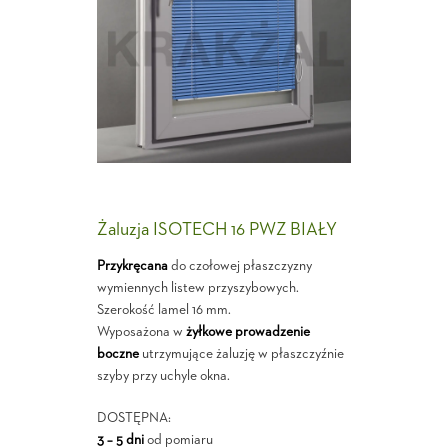
Żaluzja ISOTECH 16 PWZ BIAŁY
Przykręcana
do czołowej płaszczyzny
wymiennych listew przyszybowych.
Szerokość lamel 16 mm.
Wyposażona w
żyłkowe prowadzenie
boczne
utrzymujące żaluzję w płaszczyźnie
szyby przy uchyle okna.
DOSTĘPNA:
3 – 5 dni
od pomiaru