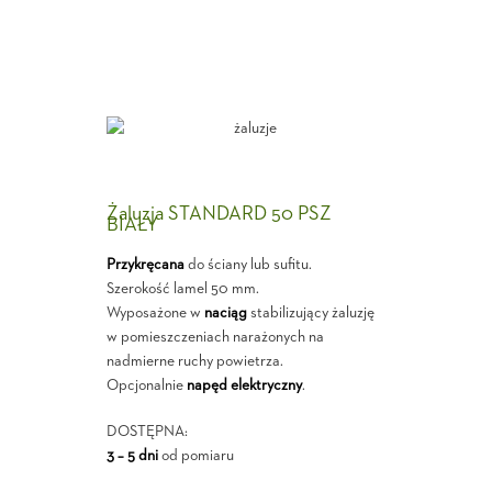
Żaluzja STANDARD 50 PSZ
BIAŁY
Przykręcana
do ściany lub sufitu.
Szerokość lamel 50 mm.
Wyposażone w
naciąg
stabilizujący żaluzję
w pomieszczeniach narażonych na
nadmierne ruchy powietrza.
Opcjonalnie
napęd elektryczny
.
DOSTĘPNA:
3 – 5 dni
od pomiaru