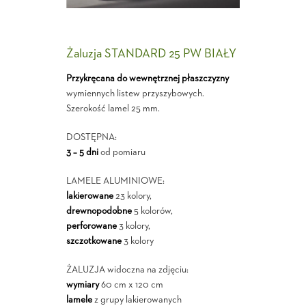
Żaluzja STANDARD 25 PW BIAŁY
Przykręcana do wewnętrznej płaszczyzny
wymiennych listew przyszybowych.
Szerokość lamel 25 mm.
DOSTĘPNA:
3 – 5 dni
od pomiaru
LAMELE ALUMINIOWE:
lakierowane
23 kolory,
drewnopodobne
5 kolorów,
perforowane
3 kolory,
szczotkowane
3 kolory
ŻALUZJA widoczna na zdjęciu:
wymiary
60 cm x 120 cm
lamele
z grupy lakierowanych