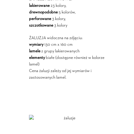
lakierowane
23 kolory,
drewnopodobne
5 kolorów,
perforowane
3 kolory,
szczotkowane
3 kolory
ŻALUZJA widoczna na zdjęciu:
wymiary
130 cm x 160 cm
lamele
z grupy lakierowanych
elementy
białe (dostępne również w kolorze
lamel)
Cena żaluzji zależy od jej wymiarów i
zastosowanych lamel.