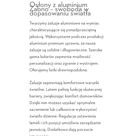
Osłony z aluminium
Żabno – swoboda w
dopasowaniu światła
Tworzymy żaluzje aluminiowe na wymiar,
charakteryzujące się ponadprzeciętną
jakością. Wykorzystanie podczas produkcji
aluminium premium sprawia, że nasze
żaluzje są solidne i długowieczne. Szeroka
gama kolorów zapewnia możliwość
personalizacji oraz zgranie z wystrojem.
Oferujemy listki drewnopodobne.
Żaluzje zapewniają komfortowe warunki
świetlne. Latem pełnią funkcję skutecznej
bariery, zwiększając komfort domowników.
Dzięki nim możesz uzyskać optymalne
zacienienie lub całkowicie wykorzystać
światło dzienne. Regulacja ustawienia
lameli i ich pozycji umożliwia zarządzanie
jasnością. Dodatkowo dają poczucie