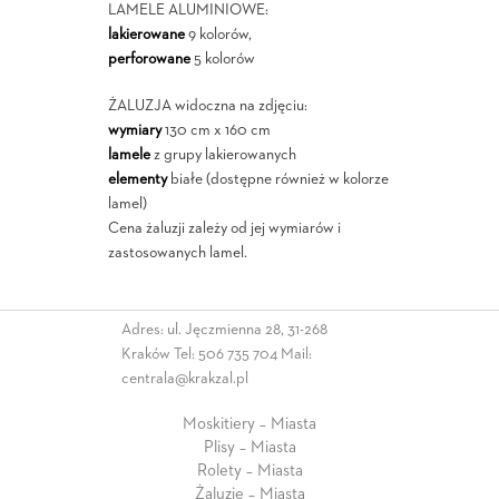
LAMELE ALUMINIOWE:
lakierowane
9 kolorów,
perforowane
5 kolorów
ŻALUZJA widoczna na zdjęciu:
wymiary
130 cm x 160 cm
lamele
z grupy lakierowanych
elementy
białe (dostępne również w kolorze
lamel)
Cena żaluzji zależy od jej wymiarów i
zastosowanych lamel.
Adres: ul. Jęczmienna 28, 31-268
Kraków Tel:
506 735 704
Mail:
centrala@krakzal.pl
Moskitiery – Miasta
Plisy – Miasta
Rolety – Miasta
Żaluzje – Miasta