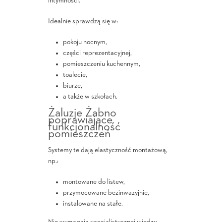
intymności.
Idealnie sprawdzą się w:
pokoju nocnym,
części reprezentacyjnej,
pomieszczeniu kuchennym,
toalecie,
biurze,
a także w szkołach.
Żaluzje Żabno
poprawiające
funkcjonalność
pomieszczeń
Systemy te dają elastyczność montażową,
np.:
montowane do listew,
przymocowane bezinwazyjnie,
instalowane na stałe.