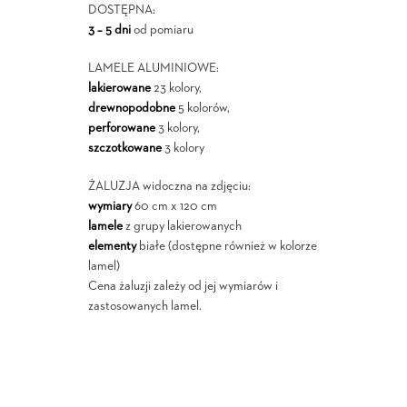
DOSTĘPNA:
3 – 5 dni
od pomiaru
LAMELE ALUMINIOWE:
lakierowane
23 kolory,
drewnopodobne
5 kolorów,
perforowane
3 kolory,
szczotkowane
3 kolory
ŻALUZJA widoczna na zdjęciu:
wymiary
60 cm x 120 cm
lamele
z grupy lakierowanych
elementy
białe (dostępne również w kolorze
lamel)
Cena żaluzji zależy od jej wymiarów i
zastosowanych lamel.