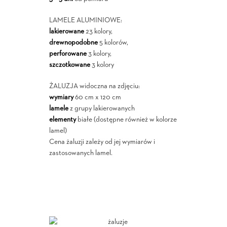
LAMELE ALUMINIOWE:
lakierowane
23 kolory,
drewnopodobne
5 kolorów,
perforowane
3 kolory,
szczotkowane
3 kolory
ŻALUZJA widoczna na zdjęciu:
wymiary
60 cm x 120 cm
lamele
z grupy lakierowanych
elementy
białe (dostępne również w kolorze
lamel)
Cena żaluzji zależy od jej wymiarów i
zastosowanych lamel.