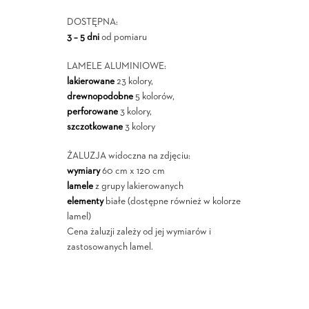
DOSTĘPNA:
3 – 5 dni
od pomiaru
LAMELE ALUMINIOWE:
lakierowane
23 kolory,
drewnopodobne
5 kolorów,
perforowane
3 kolory,
szczotkowane
3 kolory
ŻALUZJA widoczna na zdjęciu:
wymiary
60 cm x 120 cm
lamele
z grupy lakierowanych
elementy
białe (dostępne również w kolorze
lamel)
Cena żaluzji zależy od jej wymiarów i
zastosowanych lamel.