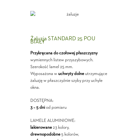
Żaluzja STANDARD 25 POU
BIAŁY
Przykręcana do czołowej płaszczyzny
wymiennych listew przyszybowych.
Szerokość lamel 25 mm.
Wyposażona w
uchwyty dolne
utrzymujące
żaluzję w płaszczyźnie szyby przy uchyle
okna.
DOSTĘPNA:
3 – 5 dni
od pomiaru
LAMELE ALUMINIOWE:
lakierowane
23 kolory,
drewnopodobne
5 kolorów,