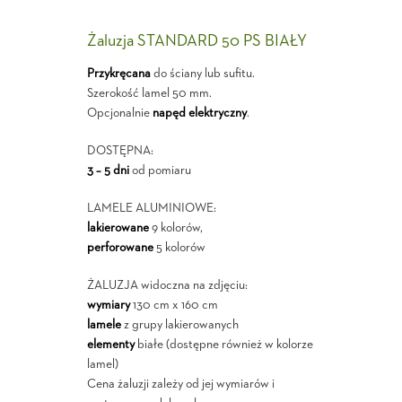
Żaluzja STANDARD 50 PS BIAŁY
Przykręcana
do ściany lub sufitu.
Szerokość lamel 50 mm.
Opcjonalnie
napęd elektryczny
.
DOSTĘPNA:
3 – 5 dni
od pomiaru
LAMELE ALUMINIOWE:
lakierowane
9 kolorów,
perforowane
5 kolorów
ŻALUZJA widoczna na zdjęciu:
wymiary
130 cm x 160 cm
lamele
z grupy lakierowanych
elementy
białe (dostępne również w kolorze
lamel)
Cena żaluzji zależy od jej wymiarów i