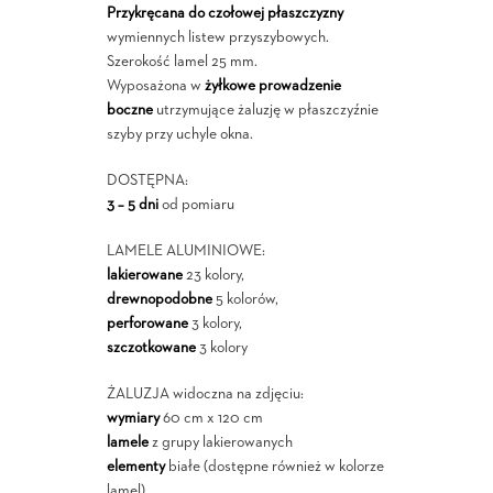
Przykręcana do czołowej płaszczyzny
wymiennych listew przyszybowych.
Szerokość lamel 25 mm.
Wyposażona w
żyłkowe prowadzenie
boczne
utrzymujące żaluzję w płaszczyźnie
szyby przy uchyle okna.
DOSTĘPNA:
3 – 5 dni
od pomiaru
LAMELE ALUMINIOWE:
lakierowane
23 kolory,
drewnopodobne
5 kolorów,
perforowane
3 kolory,
szczotkowane
3 kolory
ŻALUZJA widoczna na zdjęciu:
wymiary
60 cm x 120 cm
lamele
z grupy lakierowanych
elementy
białe (dostępne również w kolorze
lamel)