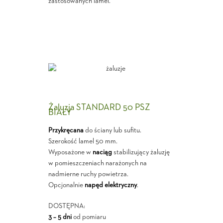
zastosowanych lamel.
Żaluzja STANDARD 50 PSZ
BIAŁY
Przykręcana
do ściany lub sufitu.
Szerokość lamel 50 mm.
Wyposażone w
naciąg
stabilizujący żaluzję
w pomieszczeniach narażonych na
nadmierne ruchy powietrza.
Opcjonalnie
napęd elektryczny
.
DOSTĘPNA:
3 – 5 dni
od pomiaru