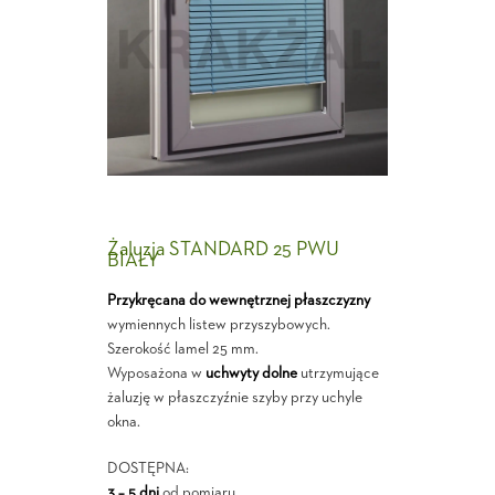
Żaluzja STANDARD 25 PWU
BIAŁY
Przykręcana do wewnętrznej płaszczyzny
wymiennych listew przyszybowych.
Szerokość lamel 25 mm.
Wyposażona w
uchwyty dolne
utrzymujące
żaluzję w płaszczyźnie szyby przy uchyle
okna.
DOSTĘPNA:
3 – 5 dni
od pomiaru