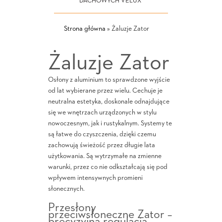
DACHOWYCH VELUX
Strona główna
»
Żaluzje Zator
Żaluzje Zator
Osłony z aluminium to sprawdzone wyjście
od lat wybierane przez wielu. Cechuje je
neutralna estetyka, doskonale odnajdujące
się we wnętrzach urządzonych w stylu
nowoczesnym, jak i rustykalnym. Systemy te
są łatwe do czyszczenia, dzięki czemu
zachowują świeżość przez długie lata
użytkowania. Są wytrzymałe na zmienne
warunki, przez co nie odkształcają się pod
wpływem intensywnych promieni
słonecznych.
Przesłony
przeciwsłoneczne Zator –
precyzyjna regulacja