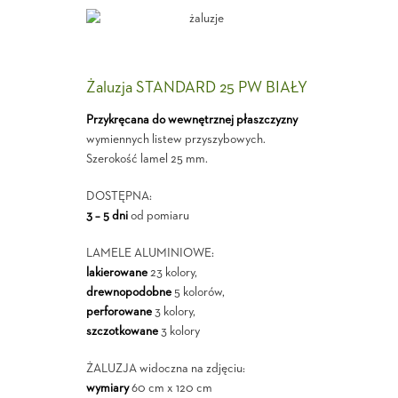
Żaluzja STANDARD 25 PW BIAŁY
Przykręcana do wewnętrznej płaszczyzny
wymiennych listew przyszybowych.
Szerokość lamel 25 mm.
DOSTĘPNA:
3 – 5 dni
od pomiaru
LAMELE ALUMINIOWE:
lakierowane
23 kolory,
drewnopodobne
5 kolorów,
perforowane
3 kolory,
szczotkowane
3 kolory
ŻALUZJA widoczna na zdjęciu:
wymiary
60 cm x 120 cm