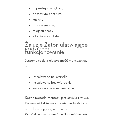
prywatnym wnętrzu,
domowym centrum,
kuchni,
domowym spa,
miejscu pracy,
a także w szpitalach.
Żaluzje Zator ułatwiające
codzienne
funkcjonowanie
Systemy te dają elastyczność montażową,
np.:
instalowane na skrzydle,
instalowane bez wiercenia,
zamocowane konstrukcyjnie.
Każda metoda montażu jest szybka i łatwa.
Demontaż także nie sprawia trudności, co
umożliwia wygodę w serwisie.
Krakżal to producent żaluzji aluminiowych,