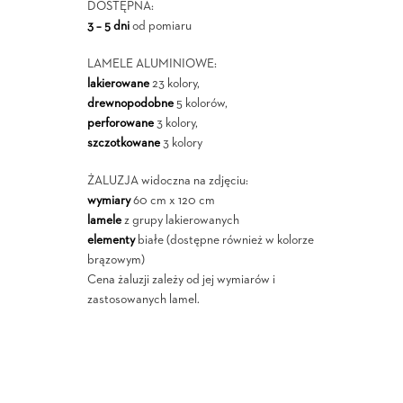
DOSTĘPNA:
3 – 5 dni
od pomiaru
LAMELE ALUMINIOWE:
lakierowane
23 kolory,
drewnopodobne
5 kolorów,
perforowane
3 kolory,
szczotkowane
3 kolory
ŻALUZJA widoczna na zdjęciu:
wymiary
60 cm x 120 cm
lamele
z grupy lakierowanych
elementy
białe (dostępne również w kolorze
brązowym)
Cena żaluzji zależy od jej wymiarów i
zastosowanych lamel.