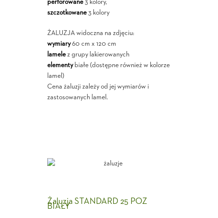
perforowane
3 kolory,
szczotkowane
3 kolory
ŻALUZJA widoczna na zdjęciu:
wymiary
60 cm x 120 cm
lamele
z grupy lakierowanych
elementy
białe (dostępne również w kolorze
lamel)
Cena żaluzji zależy od jej wymiarów i
zastosowanych lamel.
Żaluzja STANDARD 25 POZ
BIAŁY