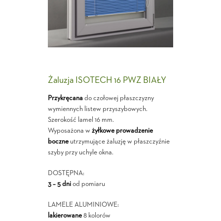
Żaluzja ISOTECH 16 PWZ BIAŁY
Przykręcana
do czołowej płaszczyzny
wymiennych listew przyszybowych.
Szerokość lamel 16 mm.
Wyposażona w
żyłkowe prowadzenie
boczne
utrzymujące żaluzję w płaszczyźnie
szyby przy uchyle okna.
DOSTĘPNA:
3 – 5 dni
od pomiaru
LAMELE ALUMINIOWE:
lakierowane
8 kolorów