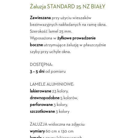
Żaluzja STANDARD 25 NZ BIAŁY
Zawieszana
przy użyciu wieszaków
bezinwazyjnych nakładanych na ramę okna.
Szerokość lamel 25 mm.
Wyposażona w
żyłkowe prowadzenie
boczne
utrzymujące żaluzję w płaszczyźnie
szyby przy uchyle okna.
DOSTĘPNA:
3 – 5 dni
od pomiaru
LAMELE ALUMINIOWE:
lakierowane
23 kolory,
drewnopodobne
5 kolorów,
perforowane
3 kolory,
szczotkowane
3 kolory
ŻALUZJA widoczna na zdjęciu:
wymiary
60 cm x 130 cm
lamele
z grupy lakierowanych