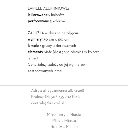
LAMELE ALUMINIOWE:
lakierowane
9 kolorów,
perforowane
5 kolorów
ŻALUZJA widoczna na zdjęciu:
wymiary
130 cm x 160 cm
lamele
z grupy lakierowanych
elementy
białe (dostępne również w kolorze
lamel)
Cena żaluzji zależy od jej wymiarów i
zastosowanych lamel.
Adres: ul. Jęczmienna 28, 31-268
Kraków Tel:
506 735 704
Mail:
centrala@krakzal.pl
Moskitiery – Miasta
Plisy – Miasta
Rolety – Miasta