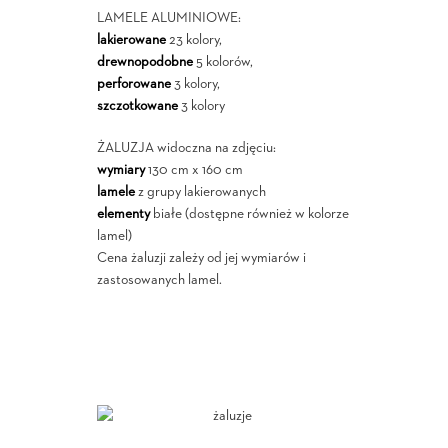
LAMELE ALUMINIOWE:
lakierowane
23 kolory,
drewnopodobne
5 kolorów,
perforowane
3 kolory,
szczotkowane
3 kolory
ŻALUZJA widoczna na zdjęciu:
wymiary
130 cm x 160 cm
lamele
z grupy lakierowanych
elementy
białe (dostępne również w kolorze
lamel)
Cena żaluzji zależy od jej wymiarów i
zastosowanych lamel.