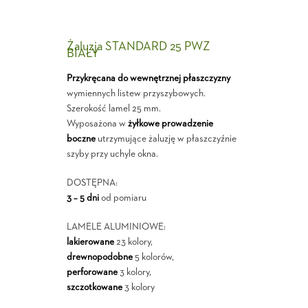
Żaluzja STANDARD 25 PWZ
BIAŁY
Przykręcana do wewnętrznej płaszczyzny
wymiennych listew przyszybowych.
Szerokość lamel 25 mm.
Wyposażona w
żyłkowe prowadzenie
boczne
utrzymujące żaluzję w płaszczyźnie
szyby przy uchyle okna.
DOSTĘPNA:
3 – 5 dni
od pomiaru
LAMELE ALUMINIOWE:
lakierowane
23 kolory,
drewnopodobne
5 kolorów,
perforowane
3 kolory,
szczotkowane
3 kolory