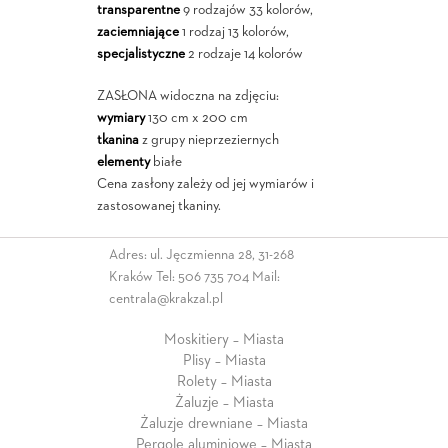
transparentne
9 rodzajów 33 kolorów,
zaciemniające
1 rodzaj 13 kolorów,
specjalistyczne
2 rodzaje 14 kolorów
ZASŁONA widoczna na zdjęciu:
wymiary
130 cm x 200 cm
tkanina
z grupy nieprzeziernych
elementy
białe
Cena zasłony zależy od jej wymiarów i
zastosowanej tkaniny.
Adres: ul. Jęczmienna 28, 31-268
Kraków Tel:
506 735 704
Mail:
centrala@krakzal.pl
Moskitiery – Miasta
Plisy – Miasta
Rolety – Miasta
Żaluzje – Miasta
Żaluzje drewniane – Miasta
Pergole aluminiowe – Miasta