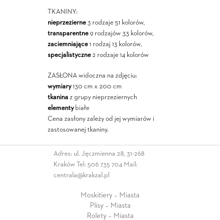
TKANINY:
nieprzezierne
3 rodzaje 51 kolorów,
transparentne
9 rodzajów 33 kolorów,
zaciemniające
1 rodzaj 13 kolorów,
specjalistyczne
2 rodzaje 14 kolorów
ZASŁONA widoczna na zdjęciu:
wymiary
130 cm x 200 cm
tkanina
z grupy nieprzeziernych
elementy
białe
Cena zasłony zależy od jej wymiarów i
zastosowanej tkaniny.
Adres: ul. Jęczmienna 28, 31-268
Kraków Tel:
506 735 704
Mail:
centrala@krakzal.pl
Moskitiery – Miasta
Plisy – Miasta
Rolety – Miasta