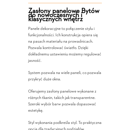
Zasłony panelowe Bytów
do nowoczesnych i
klasycznych wnętrz
Panele dekoracyjne to połączenie stylu i
funkcjonalności. Ich konstrukcja opiera się
na pasach materiału na prowadnicach.
Pozwala kontrolować światło. Dzięki
dokładnemu ustawieniu możemy regulować
jasność.
System pozwala na wiele paneli, co pozwala
przykryć duże okna.
Oferujemy zasłony panelowe wykonane z
różnych tkanin, takich jak transparentne.
Szeroki wybór barw pozwala dopasować
estetykę.
Styl wykonania podkreśla styl. To praktyczna
opcja dla tradycyjnych podziałów.