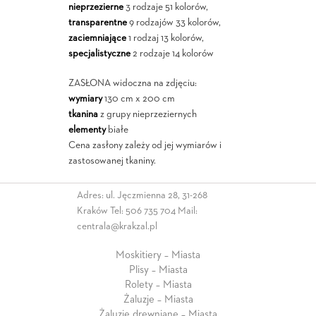
nieprzezierne
3 rodzaje 51 kolorów,
transparentne
9 rodzajów 33 kolorów,
zaciemniające
1 rodzaj 13 kolorów,
specjalistyczne
2 rodzaje 14 kolorów
ZASŁONA widoczna na zdjęciu:
wymiary
130 cm x 200 cm
tkanina
z grupy nieprzeziernych
elementy
białe
Cena zasłony zależy od jej wymiarów i
zastosowanej tkaniny.
Adres: ul. Jęczmienna 28, 31-268
Kraków Tel:
506 735 704
Mail:
centrala@krakzal.pl
Moskitiery – Miasta
Plisy – Miasta
Rolety – Miasta
Żaluzje – Miasta
Żaluzje drewniane – Miasta