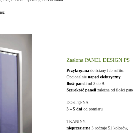
ość.
Zasłona PANEL DESIGN PS
Przykręcana
do ściany lub sufitu.
Opcjonalnie
napęd elektryczny
.
Ilość paneli
od 2 do 9.
Szerokość paneli
zależna od ilości pane
DOSTĘPNA:
3 – 5 dni
od pomiaru
TKANINY:
nieprzezierne
3 rodzaje 51 kolorów,