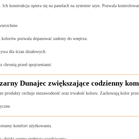
 Ich konstrukcja opiera się na panelach na systemie szyn. Pozwala kontrolowa
wierzchnie.
ma kolorów pozwala dopasować zasłony do wnętrza.
tywa dla ścian działowych.
z chronią przed spojrzeniami.
zarny Dunajec zwiększające codzienny kom
 produkty cechuje niezawodność oraz trwałość koloru. Zachowują kolor przez
ryczne.
wniamy komfort użytkowania.
, dzięki czemu spełniają oczekiwania.