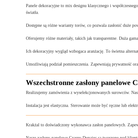
Panele dekoracyjne to mix designu klasycznego i współczesnego.
światła.
Dostępne są różne warianty torów, co pozwala zasłonić duże po
Oferujemy różne materiały, takich jak transparentne. Duża ga
Ich dekoracyjny wygląd wzbogaca aranżację. To świetna alterna
Umożliwiają podział pomieszczenia. Zapewniają prywatność ora
Wszechstronne zasłony panelowe C
Realizujemy zamówienia z wyselekcjonowanych surowców. Nasze
Instalacja jest elastyczna. Sterowanie może być ręczne lub elekt
Krakżal to doświadczony wykonawca zasłon panelowych. Zape
Nasze zasłony panelowe Czarny Dunajec są tworzone pod klienta