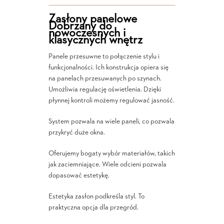
Zasłony panelowe
Dobrzany do
nowoczesnych i
klasycznych wnętrz
Panele przesuwne to połączenie stylu i
funkcjonalności. Ich konstrukcja opiera się
na panelach przesuwanych po szynach.
Umożliwia regulację oświetlenia. Dzięki
płynnej kontroli możemy regulować jasność.
System pozwala na wiele paneli, co pozwala
przykryć duże okna.
Oferujemy bogaty wybór materiałów, takich
jak zaciemniające. Wiele odcieni pozwala
dopasować estetykę.
Estetyka zasłon podkreśla styl. To
praktyczna opcja dla przegród.