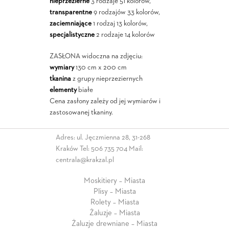
nieprzezierne
3 rodzaje 51 kolorów,
transparentne
9 rodzajów 33 kolorów,
zaciemniające
1 rodzaj 13 kolorów,
specjalistyczne
2 rodzaje 14 kolorów
ZASŁONA widoczna na zdjęciu:
wymiary
130 cm x 200 cm
tkanina
z grupy nieprzeziernych
elementy
białe
Cena zasłony zależy od jej wymiarów i
zastosowanej tkaniny.
Adres: ul. Jęczmienna 28, 31-268
Kraków Tel:
506 735 704
Mail:
centrala@krakzal.pl
Moskitiery – Miasta
Plisy – Miasta
Rolety – Miasta
Żaluzje – Miasta
Żaluzje drewniane – Miasta