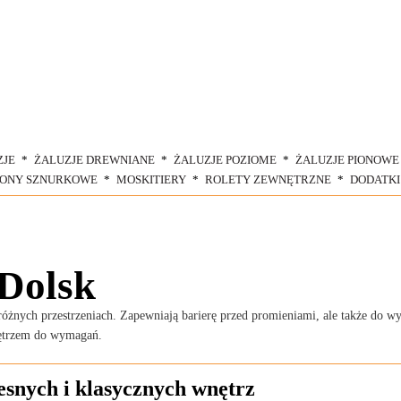
ZJE
ŻALUZJE DREWNIANE
ŻALUZJE POZIOME
ŻALUZJE PIONOWE
ŁONY SZNURKOWE
MOSKITIERY
ROLETY ZEWNĘTRZNE
DODATKI
Dolsk
nych przestrzeniach. Zapewniają barierę przed promieniami, ale także do wydz
nętrzem do wymagań.
snych i klasycznych wnętrz