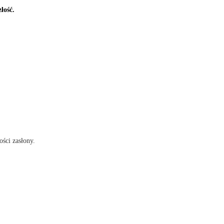
łość.
ości zasłony.