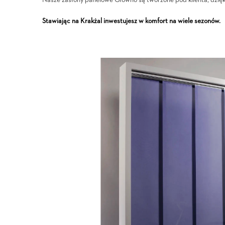
Nasze zasłony panelowe Głowno są tworzone pod klienta, dzięk
Stawiając na Krakżal inwestujesz w komfort na wiele sezonów.