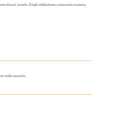
 kontrolować światło. Dzięki dokładnemu ustawieniu możemy
ez wiele sezonów.