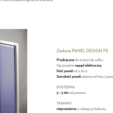
i czemu dopasowują się do aranżacji.
Zasłona PANEL DESIGN PS
Przykręcana
do ściany lub sufitu.
Opcjonalnie
napęd elektryczny
.
Ilość paneli
od 2 do 9.
Szerokość paneli
zależna od ilości panel
DOSTĘPNA:
3 – 5 dni
od pomiaru
TKANINY:
nieprzezierne
3 rodzaje 51 kolorów,