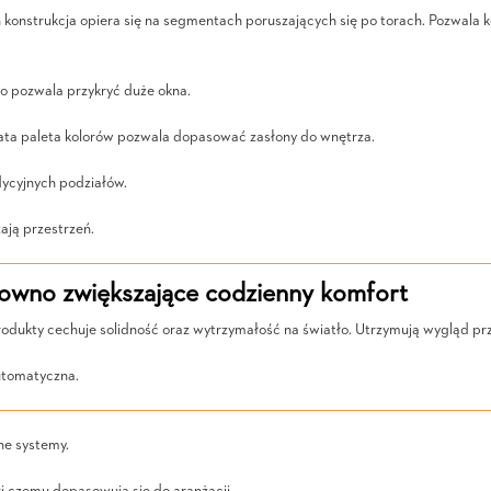
h konstrukcja opiera się na segmentach poruszających się po torach. Pozwala
o pozwala przykryć duże okna.
ogata paleta kolorów pozwala dopasować zasłony do wnętrza.
adycyjnych podziałów.
ają przestrzeń.
owno zwiększające codzienny komfort
ukty cechuje solidność oraz wytrzymałość na światło. Utrzymują wygląd prz
automatyczna.
ne systemy.