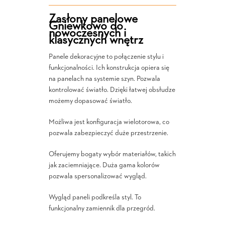
Zasłony panelowe
Gniewkowo do
nowoczesnych i
klasycznych wnętrz
Panele dekoracyjne to połączenie stylu i
funkcjonalności. Ich konstrukcja opiera się
na panelach na systemie szyn. Pozwala
kontrolować światło. Dzięki łatwej obsłudze
możemy dopasować światło.
Możliwa jest konfiguracja wielotorowa, co
pozwala zabezpieczyć duże przestrzenie.
Oferujemy bogaty wybór materiałów, takich
jak zaciemniające. Duża gama kolorów
pozwala spersonalizować wygląd.
Wygląd paneli podkreśla styl. To
funkcjonalny zamiennik dla przegród.