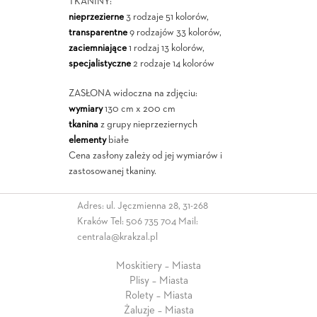
TKANINY:
nieprzezierne
3 rodzaje 51 kolorów,
transparentne
9 rodzajów 33 kolorów,
zaciemniające
1 rodzaj 13 kolorów,
specjalistyczne
2 rodzaje 14 kolorów
ZASŁONA widoczna na zdjęciu:
wymiary
130 cm x 200 cm
tkanina
z grupy nieprzeziernych
elementy
białe
Cena zasłony zależy od jej wymiarów i
zastosowanej tkaniny.
Adres: ul. Jęczmienna 28, 31-268
Kraków Tel:
506 735 704
Mail:
centrala@krakzal.pl
Moskitiery – Miasta
Plisy – Miasta
Rolety – Miasta
Żaluzje – Miasta