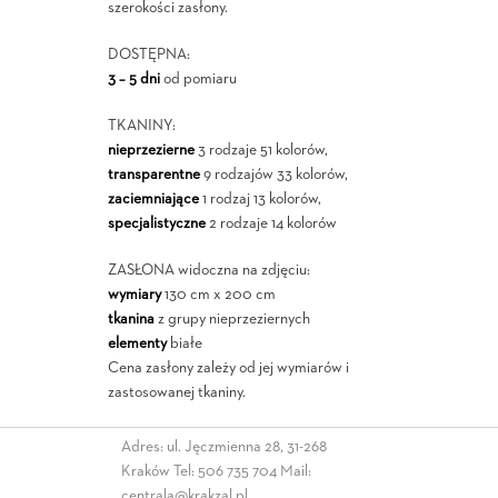
szerokości zasłony.
DOSTĘPNA:
3 – 5 dni
od pomiaru
TKANINY:
nieprzezierne
3 rodzaje 51 kolorów,
transparentne
9 rodzajów 33 kolorów,
zaciemniające
1 rodzaj 13 kolorów,
specjalistyczne
2 rodzaje 14 kolorów
ZASŁONA widoczna na zdjęciu:
wymiary
130 cm x 200 cm
tkanina
z grupy nieprzeziernych
elementy
białe
Cena zasłony zależy od jej wymiarów i
zastosowanej tkaniny.
Adres: ul. Jęczmienna 28, 31-268
Kraków Tel:
506 735 704
Mail:
centrala@krakzal.pl