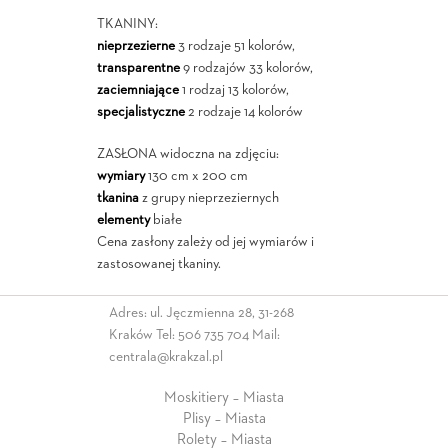
TKANINY:
nieprzezierne
3 rodzaje 51 kolorów,
transparentne
9 rodzajów 33 kolorów,
zaciemniające
1 rodzaj 13 kolorów,
specjalistyczne
2 rodzaje 14 kolorów
ZASŁONA widoczna na zdjęciu:
wymiary
130 cm x 200 cm
tkanina
z grupy nieprzeziernych
elementy
białe
Cena zasłony zależy od jej wymiarów i
zastosowanej tkaniny.
Adres: ul. Jęczmienna 28, 31-268
Kraków Tel:
506 735 704
Mail:
centrala@krakzal.pl
Moskitiery – Miasta
Plisy – Miasta
Rolety – Miasta