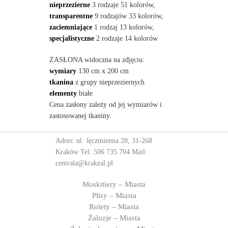
nieprzezierne
3 rodzaje 51 kolorów,
transparentne
9 rodzajów 33 kolorów,
zaciemniające
1 rodzaj 13 kolorów,
specjalistyczne
2 rodzaje 14 kolorów
ZASŁONA widoczna na zdjęciu:
wymiary
130 cm x 200 cm
tkanina
z grupy nieprzeziernych
elementy
białe
Cena zasłony zależy od jej wymiarów i
zastosowanej tkaniny.
Adres: ul. Jęczmienna 28, 31-268
Kraków Tel:
506 735 704
Mail:
centrala@krakzal.pl
Moskitiery – Miasta
Plisy – Miasta
Rolety – Miasta
Żaluzje – Miasta