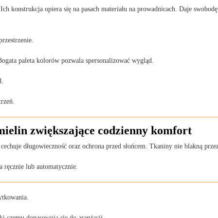
Ich konstrukcja opiera się na pasach materiału na prowadnicach. Daje swobodę
rzestrzenie.
Bogata paleta kolorów pozwala spersonalizować wygląd.
d.
trzeń.
ielin zwiększające codzienny komfort
echuje długowieczność oraz ochrona przed słońcem. Tkaniny nie blakną przez 
a ręcznie lub automatycznie.
ytkowania.
ki czemu dopasowują się do aranżacji.