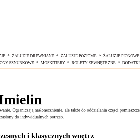
ZJE
ŻALUZJE DREWNIANE
ŻALUZJE POZIOME
ŻALUZJE PIONOWE
ŁONY SZNURKOWE
MOSKITIERY
ROLETY ZEWNĘTRZNE
DODATKI
Imielin
anie. Ograniczają nasłonecznienie, ale także do oddzielania części pomieszczen
zasłony do indywidualnych potrzeb.
zesnych i klasycznych wnętrz