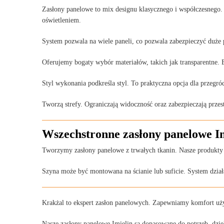
Zasłony panelowe to mix designu klasycznego i współczesnego. 
oświetleniem.
System pozwala na wiele paneli, co pozwala zabezpieczyć duże p
Oferujemy bogaty wybór materiałów, takich jak transparentne. 
Styl wykonania podkreśla styl. To praktyczna opcja dla przegró
Tworzą strefy. Ograniczają widoczność oraz zabezpieczają przes
Wszechstronne zasłony panelowe Im
Tworzymy zasłony panelowe z trwałych tkanin. Nasze produkty c
Szyna może być montowana na ścianie lub suficie. System dział
Krakżal to ekspert zasłon panelowych. Zapewniamy komfort uż
Nasze zasłony panelowe Imielin są dopasowane do potrzeb, dzię