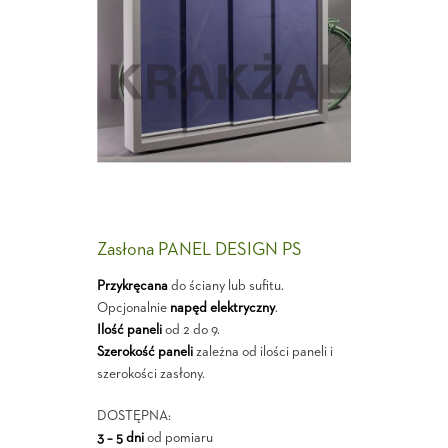
Zasłona PANEL DESIGN PS
Przykręcana
do ściany lub sufitu.
Opcjonalnie
napęd elektryczny
.
Ilość paneli
od 2 do 9.
Szerokość paneli
zależna od ilości paneli i
szerokości zasłony.
DOSTĘPNA:
3 – 5 dni
od pomiaru